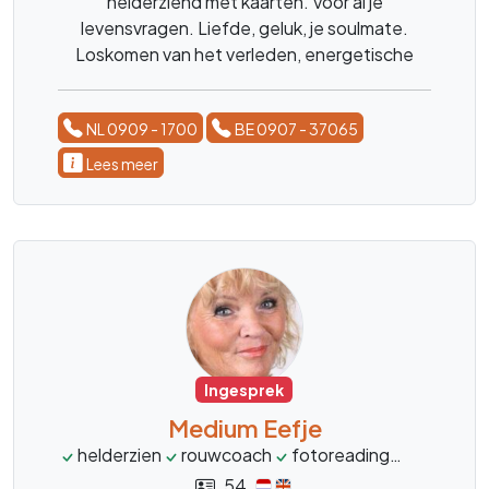
helderziend met kaarten. Voor al je
levensvragen. Liefde, geluk, je soulmate.
Loskomen van het verleden, energetische
beschermihg, narcistische interacties,
persoonlijke kracht hervinden, luisterend oor,
NL 0909 - 1700
BE 0907 - 37065
healing en inzicht
Lees meer
Ingesprek
Medium Eefje
helderzien
rouwcoach
fotoreading
levensco
54