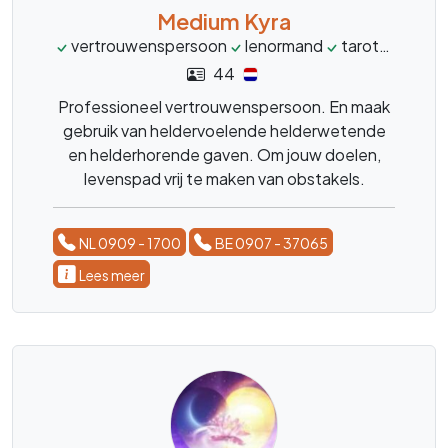
Medium Kyra
vertrouwenspersoon
lenormand
tarot
levens
44
Professioneel vertrouwenspersoon. En maak
gebruik van heldervoelende helderwetende
en helderhorende gaven. Om jouw doelen,
levenspad vrij te maken van obstakels.
NL 0909 - 1700
BE 0907 - 37065
Lees meer