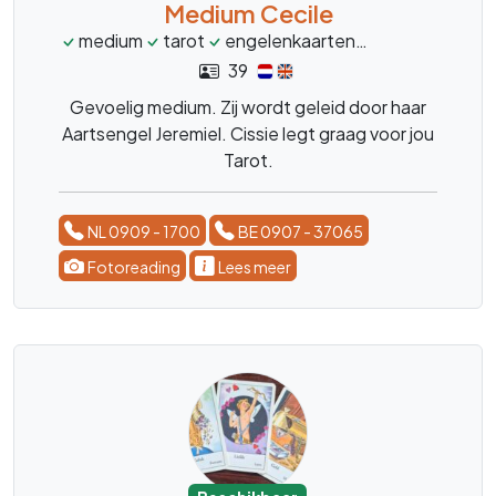
Medium Cecile
medium
tarot
engelenkaarten
relatie
diep
39
Gevoelig medium. Zij wordt geleid door haar
Aartsengel Jeremiel. Cissie legt graag voor jou
Tarot.
NL 0909 - 1700
BE 0907 - 37065
Fotoreading
Lees meer