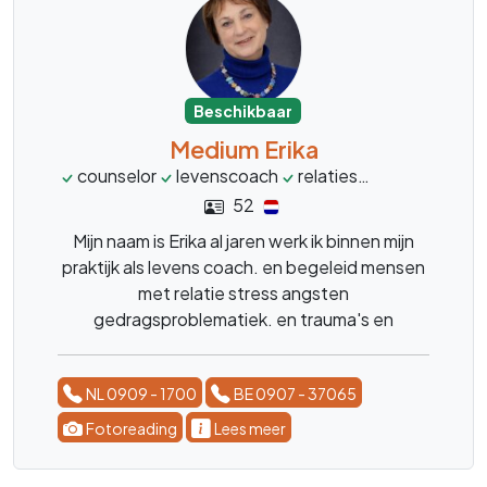
Beschikbaar
Medium Erika
counselor
levenscoach
relaties
stress
leve
52
Mijn naam is Erika al jaren werk ik binnen mijn
praktijk als levens coach. en begeleid mensen
met relatie stress angsten
gedragsproblematiek. en trauma's en
karmische relaties. geef energetische
behandelingen dit in combinatie met kristallen
NL 0909 - 1700
BE 0907 - 37065
en edelstenen. Heb je vragen over een
betekenis van een kristal of edelsteen bel me
Fotoreading
Lees meer
dan.