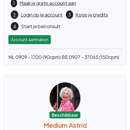
1
Maak je gratis account aan
2
Login op je account
3
Koop je credits
4
Start je belconsult
Account aanmaken
NL 0909 - 1700 (90cpm)
BE 0907 - 37065 (150cpm)
Beschikbaar
Medium Astrid