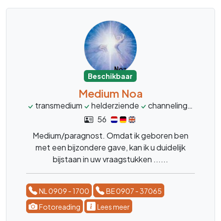
Beschikbaar
Medium Noa
transmedium
helderziende
channeling
magne
56
Medium/paragnost. Omdat ik geboren ben
met een bijzondere gave, kan ik u duidelijk
bijstaan in uw vraagstukken ......
NL 0909 - 1700
BE 0907 - 37065
Fotoreading
Lees meer