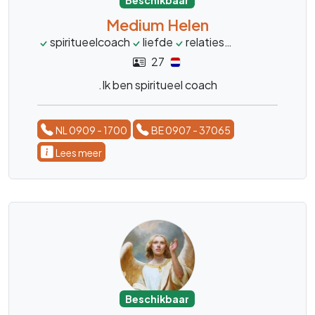
Beschikbaar
Medium Helen
spiritueelcoach
liefde
relaties
transformatie
27
.Ik ben spiritueel coach
NL 0909 - 1700
BE 0907 - 37065
Lees meer
Beschikbaar