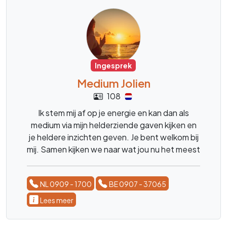
Ingesprek
Medium Jolien
108
Ik stem mij af op je energie en kan dan als
medium via mijn helderziende gaven kijken en
je heldere inzichten geven. Je bent welkom bij
mij. Samen kijken we naar wat jou nu het meest
helpt, zodat je lichter en meer in balans kunt
blijven.
NL 0909 - 1700
BE 0907 - 37065
Lees meer