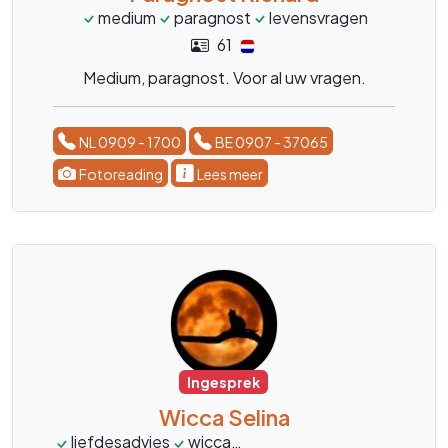
medium
paragnost
levensvragen
61
Medium, paragnost. Voor al uw vragen.
NL 0909 - 1700
BE 0907 - 37065
Fotoreading
Lees meer
Ingesprek
Wicca Selina
liefdesadvies
wicca
toekomstvoorspelling
to