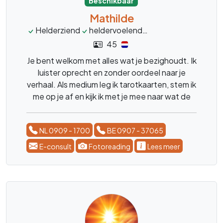
Beschikbaar
Mathilde
Helderziend
heldervoelend
Helderwetend
ka
45
Je bent welkom met alles wat je bezighoudt. Ik
luister oprecht en zonder oordeel naar je
verhaal. Als medium leg ik tarotkaarten, stem ik
me op je af en kijk ik met je mee naar wat de
toekomst voor jou in petto heeft, graag een
concrete vraag... Je kunt bij mij terecht voor
NL 0909 - 1700
BE 0907 - 37065
liefde, tweelingzielen,
toekomstvoorspellingen en zakelijk advies.
E-consult
Fotoreading
Lees meer
Ook is contact met overleden dierbaren
mogelijk. Al 30 jaar ervaring – niets is gek.