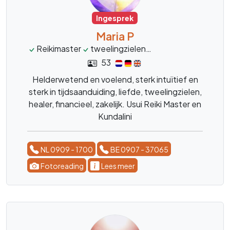
Ingesprek
Maria P
Reikimaster
tweelingzielen
liefdescoach
heal
53
Helderwetend en voelend, sterk intuïtief en
sterk in tijdsaanduiding, liefde, tweelingzielen,
healer, financieel, zakelijk. Usui Reiki Master en
Kundalini
NL 0909 - 1700
BE 0907 - 37065
Fotoreading
Lees meer