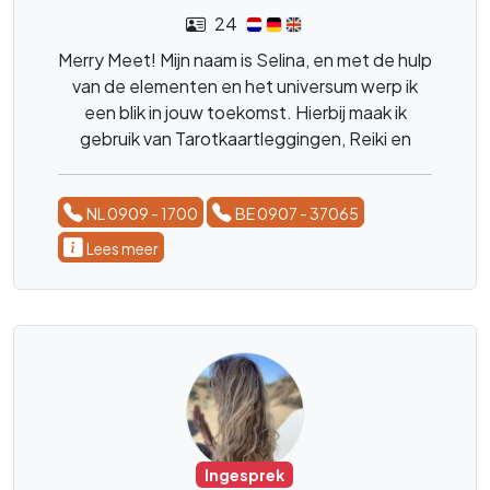
24
Merry Meet! Mijn naam is Selina, en met de hulp
van de elementen en het universum werp ik
een blik in jouw toekomst. Hierbij maak ik
gebruik van Tarotkaartleggingen, Reiki en
magnetiseren. Waarmee ik de innerlijke rust n
jou weer kan terugbrengen. En je vragen zijn
NL 0909 - 1700
BE 0907 - 37065
beantwoord.
Lees meer
Ingesprek