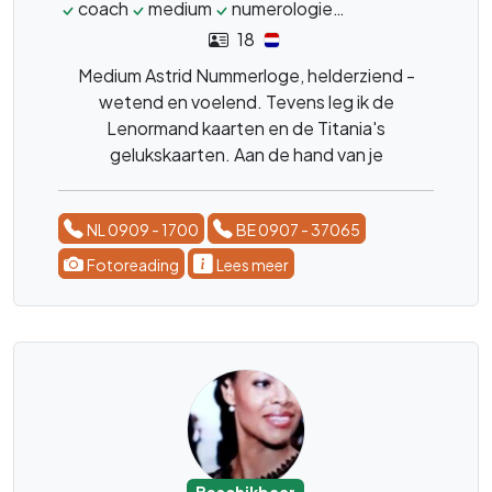
coach
medium
numerologie
lenormand
gel
18
Medium Astrid Nummerloge, helderziend -
wetend en voelend. Tevens leg ik de
Lenormand kaarten en de Titania's
gelukskaarten. Aan de hand van je
geboortedatum geef ik een uit gebreide
persoonsbeschrijving. Ervaren, helder en to
NL 0909 - 1700
BE 0907 - 37065
the point!!!
Fotoreading
Lees meer