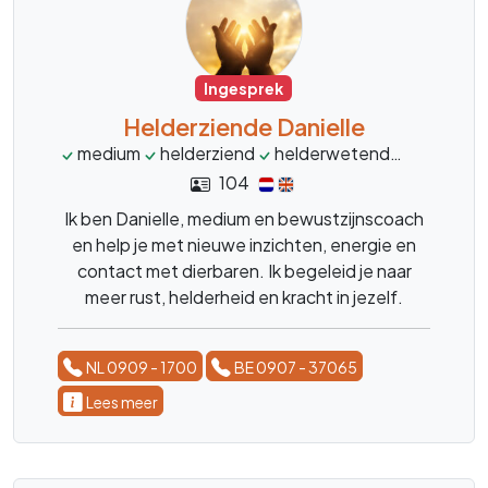
Ingesprek
Helderziende Danielle
medium
helderziend
helderwetend
heldervo
104
Ik ben Danielle, medium en bewustzijnscoach
en help je met nieuwe inzichten, energie en
contact met dierbaren. Ik begeleid je naar
meer rust, helderheid en kracht in jezelf.
NL 0909 - 1700
BE 0907 - 37065
Lees meer