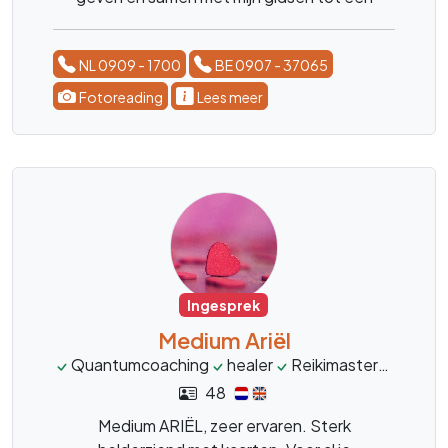
oplossing komen.
NL 0909 - 1700
BE 0907 - 37065
Fotoreading
Lees meer
Ingesprek
Medium Ariël
Quantumcoaching
healer
Reikimaster
inzicht
48
Medium ARIËL, zeer ervaren. Sterk