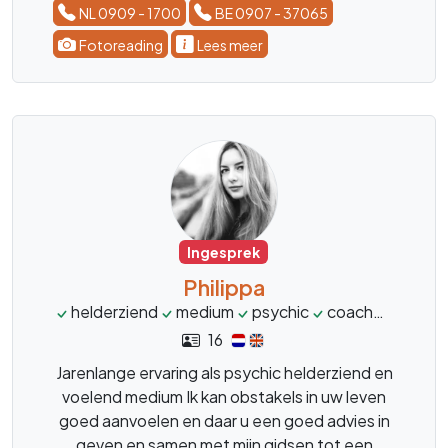
NL 0909 - 1700
BE 0907 - 37065
Fotoreading
Lees meer
Ingesprek
Philippa
helderziend
medium
psychic
coach
spiritu
16
Jarenlange ervaring als psychic helderziend en
voelend medium Ik kan obstakels in uw leven
goed aanvoelen en daar u een goed advies in
geven en samen met mijn gidsen tot een