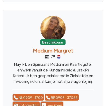
Beschikbaar
Medium Margret
79
Hay ik ben Sjamaans Medium en Kaartlegster
en werk vanuit de KundaliniReiki & Draken
Kracht. Ik ben gespecialiseerd in Zielsliefde en
Tweelingzielen, al kun je met al je vragen bij mij
terecht. Over Kinderen, Dieren, het leven, de
blije en moeilijke momenten. ik ben er voor
NL 0909 - 1700
BE 0907 - 37065
advies, en luisterend oor. liefs Margret
Fotoreading
Lees meer