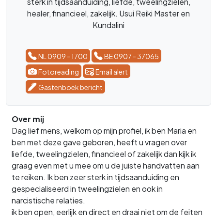
sterk in tijdsaanduiding, liefde, tweelingzielen,
healer, financieel, zakelijk. Usui Reiki Master en
Kundalini
NL 0909 - 1700
BE 0907 - 37065
Fotoreading
Email alert
Gastenboek bericht
Over mij
Dag lief mens, welkom op mijn profiel, ik ben Maria en
ben met deze gave geboren, heeft u vragen over
liefde, tweelingzielen, financieel of zakelijk dan kijk ik
graag even met u mee om u de juiste handvatten aan
te reiken. Ik ben zeer sterk in tijdsaanduiding en
gespecialiseerd in tweelingzielen en ook in
narcistische relaties.
ik ben open, eerlijk en direct en draai niet om de feiten