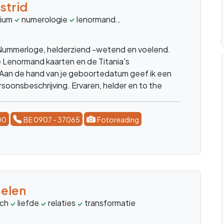
strid
ium
numerologie
lenormand
gelukskaarten
geboorte
Nummerloge, helderziend -wetend en voelend.
e Lenormand kaarten en de Titania's
 Aan de hand van je geboortedatum geef ik een
rsoonsbeschrijving. Ervaren, helder en to the
00
BE 0907 - 37065
Fotoreading
elen
ach
liefde
relaties
transformatie
ontwakingsproces