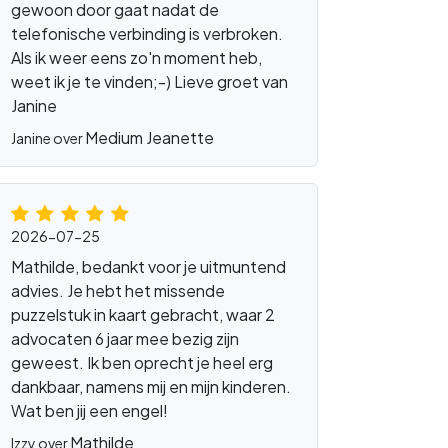
gewoon door gaat nadat de
telefonische verbinding is verbroken.
Als ik weer eens zo'n moment heb,
weet ik je te vinden;-) Lieve groet van
Janine
Medium Jeanette
Janine over
Engelenkaarten
2026-07-25
Mathilde, bedankt voor je uitmuntend
advies. Je hebt het missende
puzzelstuk in kaart gebracht, waar 2
advocaten 6 jaar mee bezig zijn
geweest. Ik ben oprecht je heel erg
dankbaar, namens mij en mijn kinderen.
Wat ben jij een engel!
Mathilde
Izzy over