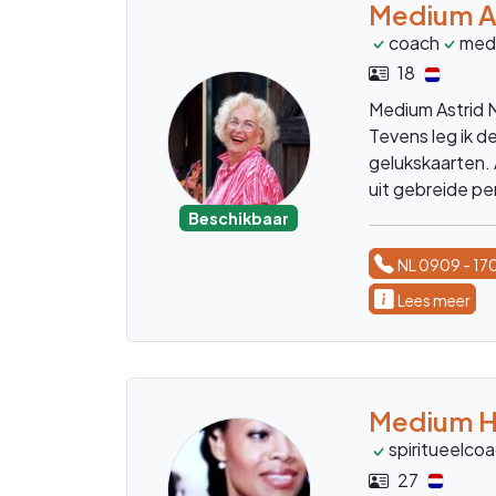
Medium A
coach
med
18
Medium Astrid 
Tevens leg ik d
gelukskaarten.
uit gebreide pe
point!!!
Beschikbaar
NL 0909 - 17
Lees meer
Medium H
spiritueelco
27