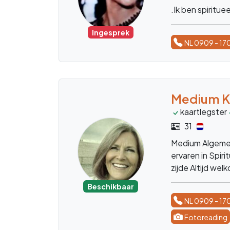
.Ik ben spiritue
Ingesprek
NL 0909 - 17
Medium K
kaartlegster
31
Medium Algemen
ervaren in Spir
zijde Altijd wel
Beschikbaar
NL 0909 - 17
Fotoreading