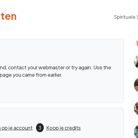
sten
Spirituele
d, contact your webmaster or try again. Use the
page you came from earlier.
 op je account
3
Koop je credits