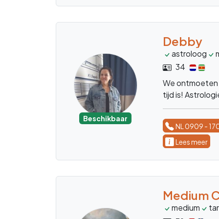
Debby
astroloog
34
We ontmoeten e
tijd is! Astrol
Beschikbaar
NL 0909 - 17
Lees meer
Medium C
medium
ta