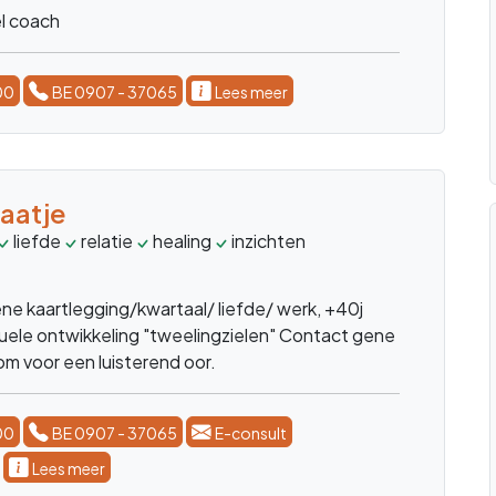
el coach
00
BE 0907 - 37065
Lees meer
aatje
liefde
relatie
healing
inzichten
krachtLenormand
e kaartlegging/kwartaal/ liefde/ werk, +40j
ituele ontwikkeling "tweelingzielen" Contact gene
kom voor een luisterend oor.
00
BE 0907 - 37065
E-consult
Lees meer