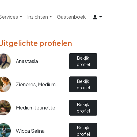
 Services
Inzichten
Gastenboek
Uitgelichte profielen
Bekijk
Anastasia
profiel
Bekijk
Zieneres, Medium Sjiàn
profiel
Bekijk
Medium Jeanette
profiel
Bekijk
Wicca Selina
profiel