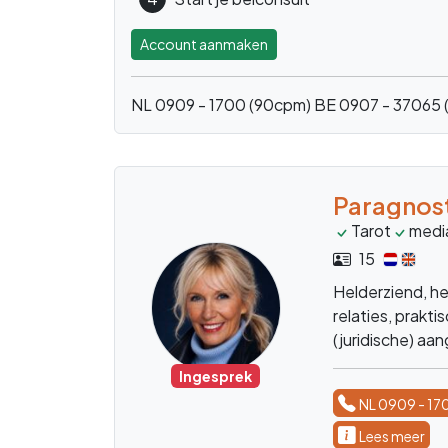
Account aanmaken
NL 0909 - 1700 (90cpm)
BE 0907 - 37065 
Paragnost
Tarot
medi
15
Helderziend, he
relaties, praktis
(juridische) a
Ingesprek
NL 0909 - 17
Lees meer