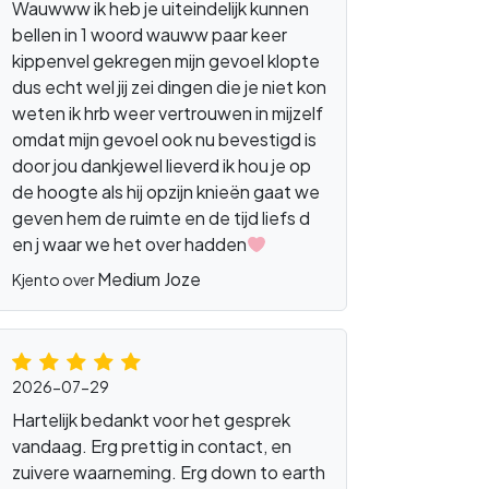
Wauwww ik heb je uiteindelijk kunnen
bellen in 1 woord wauww paar keer
kippenvel gekregen mijn gevoel klopte
dus echt wel jij zei dingen die je niet kon
weten ik hrb weer vertrouwen in mijzelf
ing
spiritueeladvies
gidsen
inzicht
omdat mijn gevoel ook nu bevestigd is
door jou dankjewel lieverd ik hou je op
de hoogte als hij opzijn knieën gaat we
geven hem de ruimte en de tijd liefs d
en j waar we het over hadden
Medium Joze
Kjento over
2026-07-29
Hartelijk bedankt voor het gesprek
vandaag. Erg prettig in contact, en
zuivere waarneming. Erg down to earth