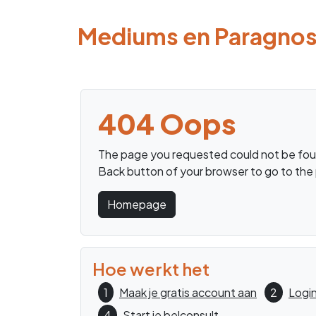
Mediums en Paragno
404 Oops
The page you requested could not be foun
Back button of your browser to go to the 
Homepage
Hoe werkt het
1
Maak je gratis account aan
2
Login
4
Start je belconsult