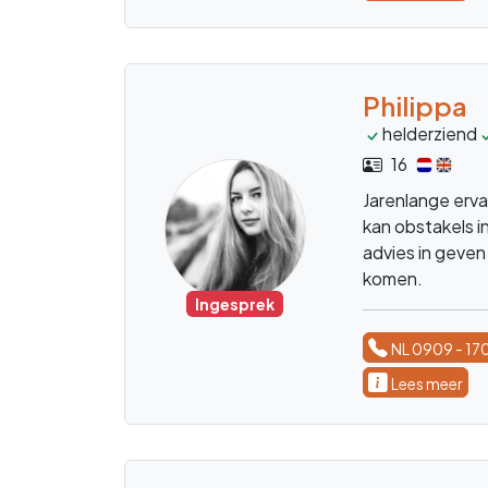
Philippa
helderziend
16
Jarenlange erva
kan obstakels i
advies in geven
komen.
Ingesprek
NL 0909 - 17
Lees meer