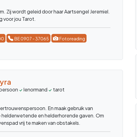
. Zij wordt geleid door haar Aartsengel Jeremiel.
g voor jou Tarot.
00
BE 0907 - 37065
Fotoreading
yra
persoon
lenormand
tarot
levenspadbegeleider
pende
vertrouwenspersoon. En maak gebruik van
e helderwetende en helderhorende gaven. Om
venspad vrij te maken van obstakels.