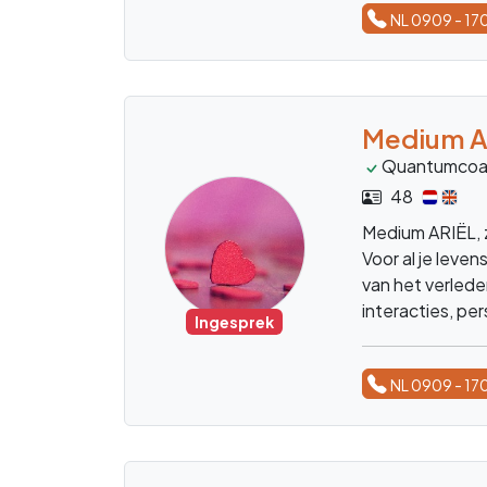
NL 0909 - 17
Medium Ar
Quantumcoa
48
Medium ARIËL, z
Voor al je leve
van het verlede
interacties, per
Ingesprek
en inzicht
NL 0909 - 17