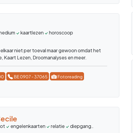
medium
kaartlezen
horoscoop
lkaar niet per toeval maar gewoon omdat het
ogie, Kaart Lezen, Droomanalyses en meer.
00
BE 0907 - 37065
Fotoreading
ecile
rot
engelenkaarten
relatie
diepgang
luisteren
twijfe