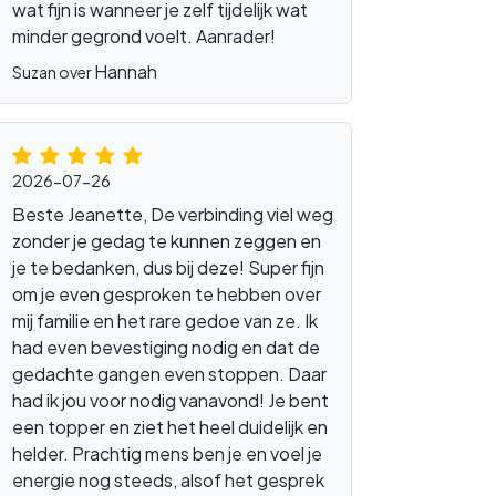
wat fijn is wanneer je zelf tijdelijk wat
minder gegrond voelt. Aanrader!
datum
persoonsanalyse
Hannah
Suzan over
2026-07-26
Beste Jeanette, De verbinding viel weg
zonder je gedag te kunnen zeggen en
je te bedanken, dus bij deze! Super fijn
om je even gesproken te hebben over
mij familie en het rare gedoe van ze. Ik
had even bevestiging nodig en dat de
gedachte gangen even stoppen. Daar
had ik jou voor nodig vanavond! Je bent
een topper en ziet het heel duidelijk en
doorgeefluik
helder. Prachtig mens ben je en voel je
energie nog steeds, alsof het gesprek