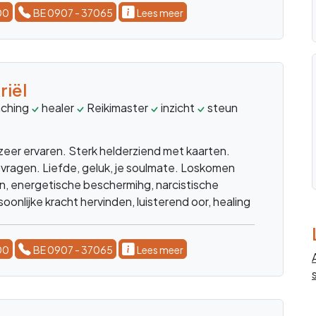
00
BE 0907 - 37065
Lees meer
iël
ching
healer
Reikimaster
inzicht
steun
balans
adv
eer ervaren. Sterk helderziend met kaarten.
nsvragen. Liefde, geluk, je soulmate. Loskomen
n, energetische beschermihg, narcistische
soonlijke kracht hervinden, luisterend oor, healing
00
BE 0907 - 37065
Lees meer