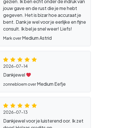
gezien. Ik ben echt onder de indruk van
jouw gave en de rust die je me hebt
gegeven. Het is bizar hoe accuraat je
bent. Dank je wel voor je eerlijke en fijne
consult. Ik bel je snel weer! Liefs!
Medium Astrid
Mark over
2026-07-14
Dankjewel
laar
Medium Eefje
zonnebloem over
2026-07-13
Dankjewel voor je luisterend oor. Ik zet
door! Helaas credits op.