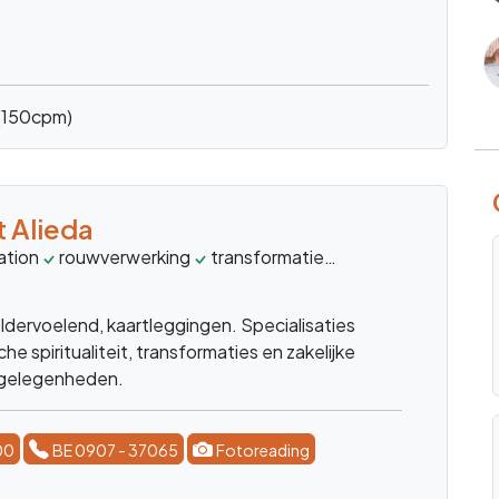
(150cpm)
 Alieda
ation
rouwverwerking
transformatie
liefde
dromen
ldervoelend, kaartleggingen. Specialisaties
che spiritualiteit, transformaties en zakelijke
angelegenheden.
00
BE 0907 - 37065
Fotoreading