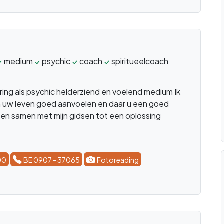
medium
psychic
coach
spiritueelcoach
levenscoach
ring als psychic helderziend en voelend medium Ik
n uw leven goed aanvoelen en daar u een goed
 en samen met mijn gidsen tot een oplossing
00
BE 0907 - 37065
Fotoreading