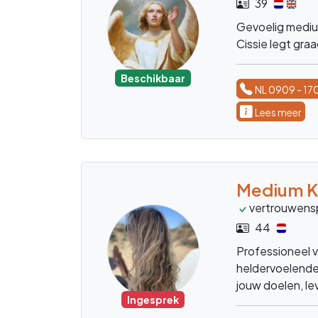
39
Gevoelig medium
Cissie legt graa
Beschikbaar
NL 0909 - 17
Lees meer
Medium K
vertrouwens
44
Professioneel 
heldervoelend
jouw doelen, le
Ingesprek