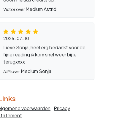
Medium Astrid
Victor over
2026-07-10
ieseur
Lieve Sonja, heel erg bedankt voor de
fijne reading ik kom snel weer bij je
terugxxxx
Medium Sonja
AJM over
Links
Algemene voorwaarden
‐
Pricacy
statement