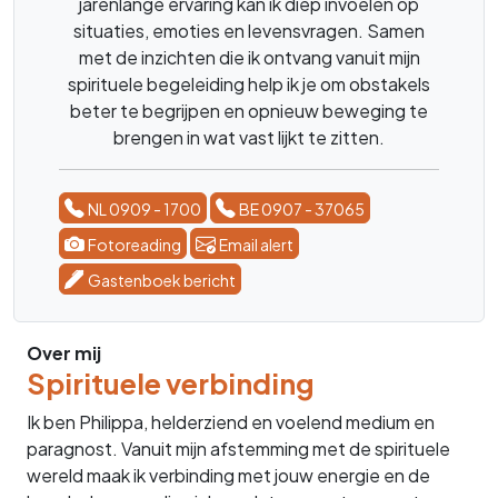
jarenlange ervaring kan ik diep invoelen op
situaties, emoties en levensvragen. Samen
met de inzichten die ik ontvang vanuit mijn
spirituele begeleiding help ik je om obstakels
beter te begrijpen en opnieuw beweging te
brengen in wat vast lijkt te zitten.
NL 0909 - 1700
BE 0907 - 37065
Fotoreading
Email alert
Gastenboek bericht
Over mij
Spirituele verbinding
Ik ben Philippa, helderziend en voelend medium en
paragnost. Vanuit mijn afstemming met de spirituele
wereld maak ik verbinding met jouw energie en de