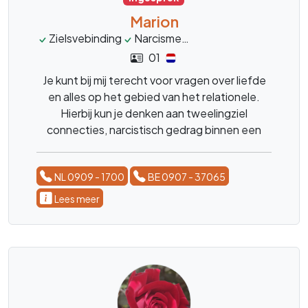
Marion
Zielsvebinding
Narcisme
Tweelinzgielen
spiri
01
Je kunt bij mij terecht voor vragen over liefde
en alles op het gebied van het relationele.
Hierbij kun je denken aan tweelingziel
connecties, narcistisch gedrag binnen een
relatie. Als coach en medium kijk ik naar jouw
situatie.
NL 0909 - 1700
BE 0907 - 37065
Lees meer