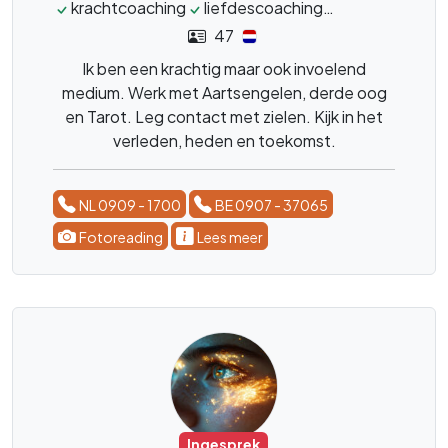
krachtcoaching
liefdescoaching
tarotkaarten
47
Ik ben een krachtig maar ook invoelend
medium. Werk met Aartsengelen, derde oog
en Tarot. Leg contact met zielen. Kijk in het
verleden, heden en toekomst.
NL 0909 - 1700
BE 0907 - 37065
Fotoreading
Lees meer
Ingesprek