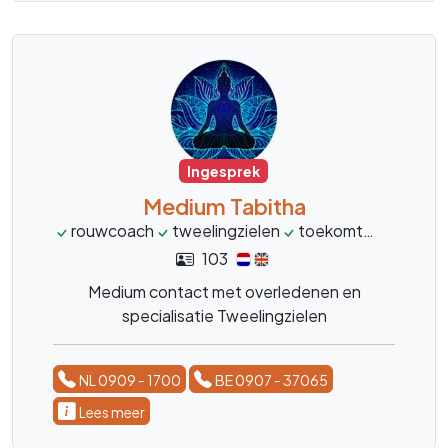
Ingesprek
Medium Tabitha
rouwcoach
tweelingzielen
toekomt
levensvr
103
Medium contact met overledenen en
specialisatie Tweelingzielen
NL 0909 - 1700
BE 0907 - 37065
Lees meer