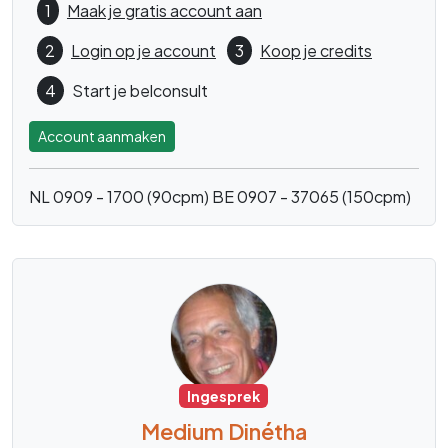
1
Maak je gratis account aan
2
Login op je account
3
Koop je credits
4
Start je belconsult
Account aanmaken
NL 0909 - 1700 (90cpm)
BE 0907 - 37065 (150cpm)
Ingesprek
Medium Dinétha