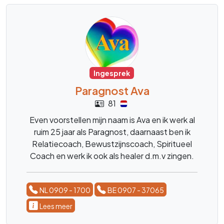
Ingesprek
Paragnost Ava
81
Even voorstellen mijn naam is Ava en ik werk al
ruim 25 jaar als Paragnost, daarnaast ben ik
Relatiecoach, Bewustzijnscoach, Spiritueel
Coach en werk ik ook als healer d.m.v zingen.
Ik ben helder voelend en helder wetend.
NL 0909 - 1700
BE 0907 - 37065
Lees meer