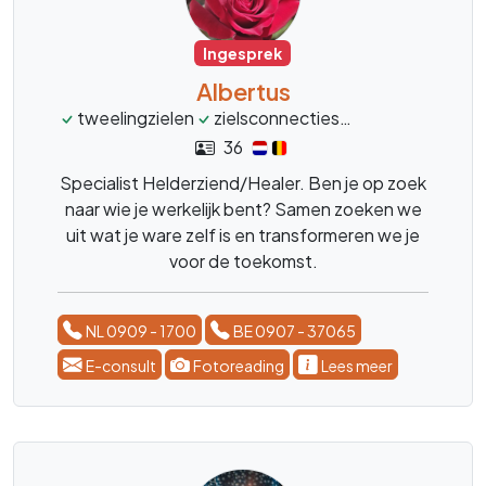
Ingesprek
Albertus
tweelingzielen
zielsconnecties
financien
groe
36
Specialist Helderziend/Healer. Ben je op zoek
naar wie je werkelijk bent? Samen zoeken we
uit wat je ware zelf is en transformeren we je
voor de toekomst.
NL 0909 - 1700
BE 0907 - 37065
E-consult
Fotoreading
Lees meer