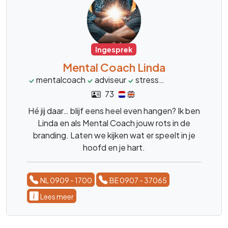
Ingesprek
Mental Coach Linda
mentalcoach
adviseur
stress
burnout
over
73
Hé jij daar… blijf eens heel even hangen? Ik ben
Linda en als Mental Coach jouw rots in de
branding. Laten we kijken wat er speelt in je
hoofd en je hart.
NL 0909 - 1700
BE 0907 - 37065
Lees meer