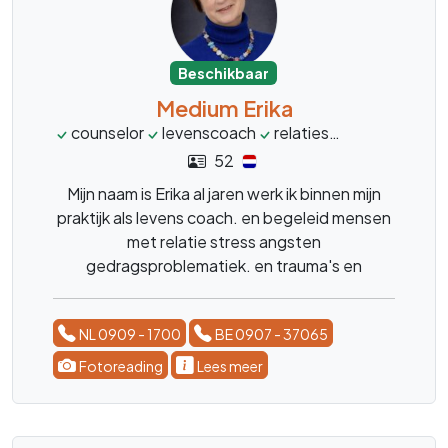
Beschikbaar
Medium Erika
counselor
levenscoach
relaties
stress
leve
52
Mijn naam is Erika al jaren werk ik binnen mijn
praktijk als levens coach. en begeleid mensen
met relatie stress angsten
gedragsproblematiek. en trauma's en
karmische relaties. geef energetische
behandelingen dit in combinatie met kristallen
NL 0909 - 1700
BE 0907 - 37065
en edelstenen. Heb je vragen over een
betekenis van een kristal of edelsteen bel me
Fotoreading
Lees meer
dan.