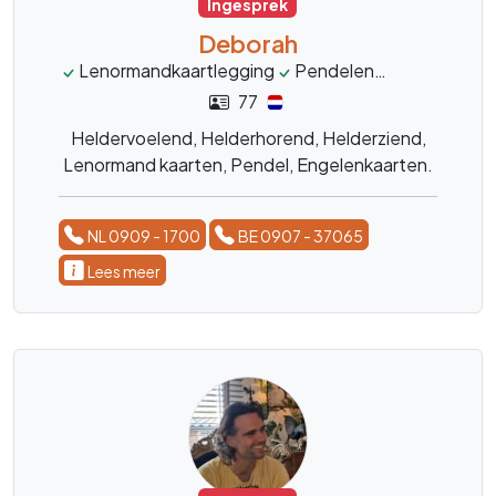
Ingesprek
Deborah
Lenormandkaartlegging
Pendelen
Engelenkaar
77
Heldervoelend, Helderhorend, Helderziend,
Lenormand kaarten, Pendel, Engelenkaarten.
NL 0909 - 1700
BE 0907 - 37065
Lees meer