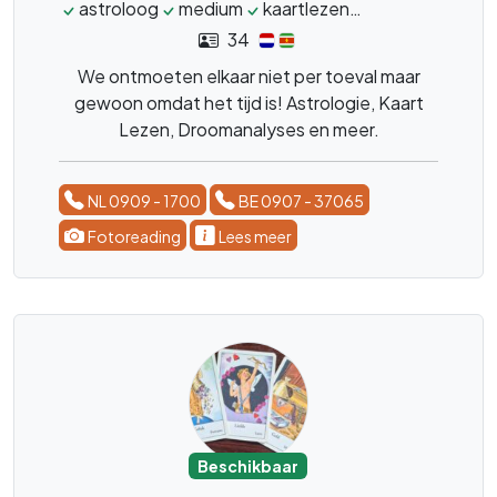
astroloog
medium
kaartlezen
horoscoop
34
We ontmoeten elkaar niet per toeval maar
gewoon omdat het tijd is! Astrologie, Kaart
Lezen, Droomanalyses en meer.
NL 0909 - 1700
BE 0907 - 37065
Fotoreading
Lees meer
Beschikbaar