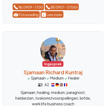
NL 0909 - 1700
BE 0907 - 37065
Fotoreading
Lees meer
Ingesprek
Sjamaan Richard Kuntraj
Sjamaan
Medium
Healer
42
Sjamaan, healing, medium, paragnost,
helderzien, toekomstvoorspellingen, liefde,
werk life business coach