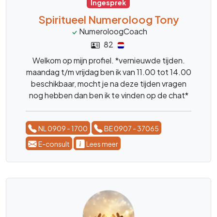
Ingesprek
Spiritueel Numeroloog Tony
NumeroloogCoach
82
Welkom op mijn profiel. *vernieuwde tijden.
maandag t/m vrijdag ben ik van 11.00 tot 14.00
beschikbaar, mocht je na deze tijden vragen
nog hebben dan ben ik te vinden op de chat*
Mijn naam is Tony en ben Spiritueel
Numeroloog en coach. En ben iedere dinsdag,
NL 0909 - 1700
BE 0907 - 37065
woensdag en donderdag van 13.00 tot 17.00
en van 19.30 tot 21.30 aanwezig. Al ruim 20
E-consult
Lees meer
jaar mag ik inzichten geven, over wat onze
bedoeling/missie is, hier op aarde.