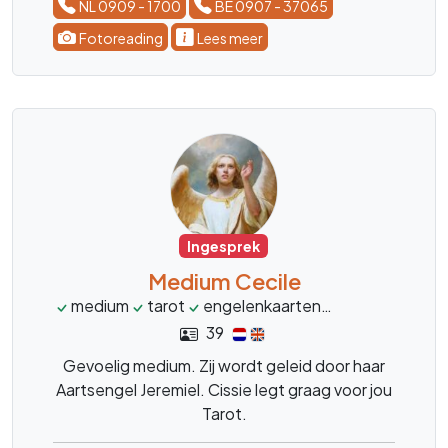
NL 0909 - 1700
BE 0907 - 37065
Fotoreading
Lees meer
Ingesprek
Medium Cecile
medium
tarot
engelenkaarten
relatie
diep
39
Gevoelig medium. Zij wordt geleid door haar
Aartsengel Jeremiel. Cissie legt graag voor jou
Tarot.