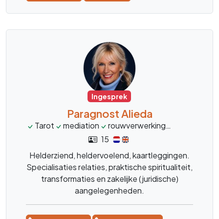
tot de kern daar waar ik moet zijn, met sterke
tijdsaanduidingen. Ik doe het met alle liefde en
bezorgdheid zodat u snel weer verder kan.
Ingesprek
Paragnost Alieda
Tarot
mediation
rouwverwerking
transformat
15
Helderziend, heldervoelend, kaartleggingen.
Specialisaties relaties, praktische spiritualiteit,
transformaties en zakelijke (juridische)
aangelegenheden.