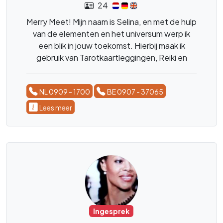
24
Merry Meet! Mijn naam is Selina, en met de hulp
van de elementen en het universum werp ik
een blik in jouw toekomst. Hierbij maak ik
gebruik van Tarotkaartleggingen, Reiki en
magnetiseren. Waarmee ik de innerlijke rust n
jou weer kan terugbrengen. En je vragen zijn
NL 0909 - 1700
BE 0907 - 37065
beantwoord.
Lees meer
Ingesprek