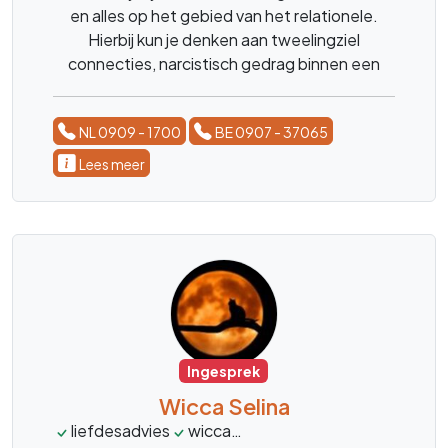
en alles op het gebied van het relationele.
Hierbij kun je denken aan tweelingziel
connecties, narcistisch gedrag binnen een
relatie. Als coach en medium kijk ik naar jouw
situatie.
NL 0909 - 1700
BE 0907 - 37065
Lees meer
Ingesprek
Wicca Selina
liefdesadvies
wicca
toekomstvoorspelling
to