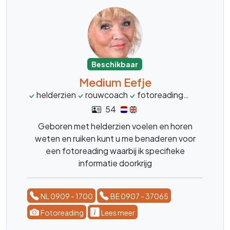
Beschikbaar
Medium Eefje
helderzien
rouwcoach
fotoreading
levensco
54
Geboren met helderzien voelen en horen
weten en ruiken kunt u me benaderen voor
een fotoreading waarbij ik specifieke
informatie doorkrijg
NL 0909 - 1700
BE 0907 - 37065
Fotoreading
Lees meer