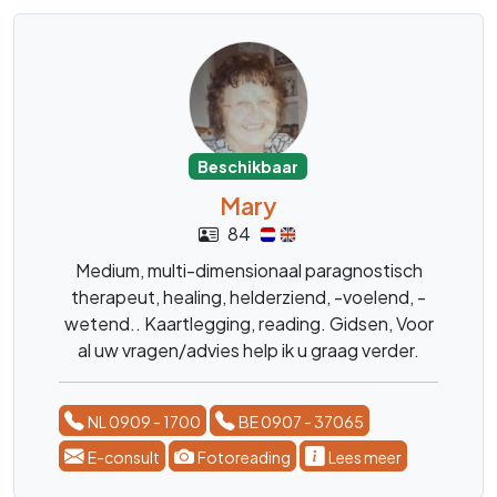
Beschikbaar
Mary
84
Medium, multi-dimensionaal paragnostisch
therapeut, healing, helderziend, -voelend, -
wetend.. Kaartlegging, reading. Gidsen, Voor
al uw vragen/advies help ik u graag verder.
NL 0909 - 1700
BE 0907 - 37065
E-consult
Fotoreading
Lees meer