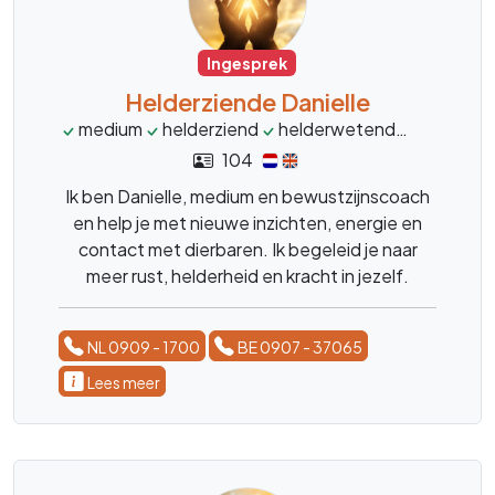
Ingesprek
Helderziende Danielle
medium
helderziend
helderwetend
heldervo
104
Ik ben Danielle, medium en bewustzijnscoach
en help je met nieuwe inzichten, energie en
contact met dierbaren. Ik begeleid je naar
meer rust, helderheid en kracht in jezelf.
NL 0909 - 1700
BE 0907 - 37065
Lees meer