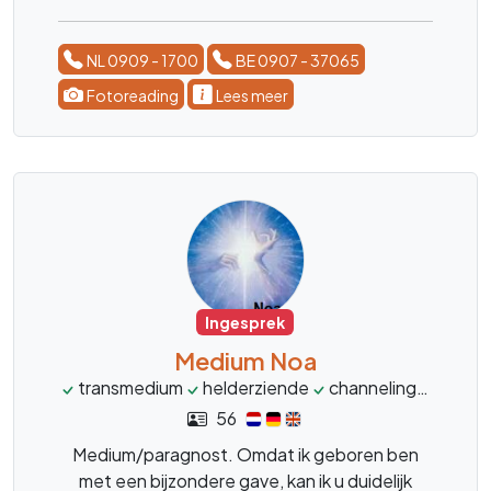
NL 0909 - 1700
BE 0907 - 37065
Fotoreading
Lees meer
Ingesprek
Medium Noa
transmedium
helderziende
channeling
magne
56
Medium/paragnost. Omdat ik geboren ben
met een bijzondere gave, kan ik u duidelijk