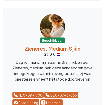
Beschikbaar
Zieneres, Medium Sjiàn
88
Dag lief mens, mijn naam is Sjiàn , ik ben een
Zieneres, medium, heb deze aangeboren gave
meegekregen van mijn overgrootoma, zij was
priesteres en heeft het stokje doorgeven in
de familie ,, ik ben al mijn hele leven bezig met
spiritualiteit en heb menig veel mensen al
NL 0909 - 1700
BE 0907 - 37065
mogen begeleiden bij hun processen , reis in
het leven. Geen vraag is mij te gek, ik kom snel
Fotoreading
Lees meer