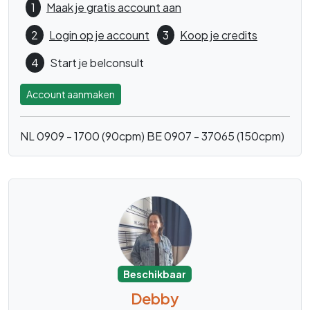
1
Maak je gratis account aan
2
Login op je account
3
Koop je credits
4
Start je belconsult
Account aanmaken
NL 0909 - 1700 (90cpm)
BE 0907 - 37065 (150cpm)
Beschikbaar
Debby