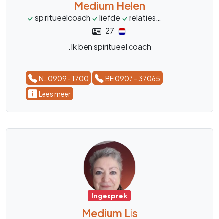
Medium Helen
spiritueelcoach
liefde
relaties
transformatie
27
.Ik ben spiritueel coach
NL 0909 - 1700
BE 0907 - 37065
Lees meer
Ingesprek
Medium Lis