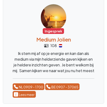
Ingesprek
Medium Jolien
108
Ik stem mij af op je energie en kan dan als
medium via mijn helderziende gaven kijken en
je heldere inzichten geven. Je bent welkom bij
mij. Samen kijken we naar wat jou nu het meest
helpt, zodat je lichter en meer in balans kunt
blijven.
NL 0909 - 1700
BE 0907 - 37065
Lees meer