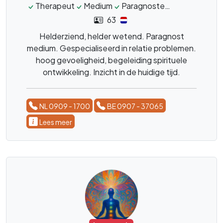
Therapeut
Medium
Paragnoste
Healer
Lev
63
Helderziend, helder wetend. Paragnost
medium. Gespecialiseerd in relatie problemen.
hoog gevoeligheid, begeleiding spirituele
ontwikkeling. Inzicht in de huidige tijd.
Kaartlegging met de Lenormandkaarten.
NL 0909 - 1700
BE 0907 - 37065
Lees meer