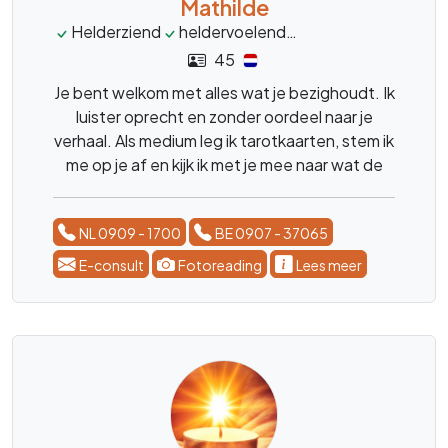
Mathilde
Helderziend
heldervoelend
Helderwetend
ka
45
Je bent welkom met alles wat je bezighoudt. Ik
luister oprecht en zonder oordeel naar je
verhaal. Als medium leg ik tarotkaarten, stem ik
me op je af en kijk ik met je mee naar wat de
toekomst voor jou in petto heeft, graag een
concrete vraag... Je kunt bij mij terecht voor
NL 0909 - 1700
BE 0907 - 37065
liefde, tweelingzielen,
toekomstvoorspellingen en zakelijk advies.
E-consult
Fotoreading
Lees meer
Ook is contact met overleden dierbaren
mogelijk. Al 30 jaar ervaring – niets is gek.