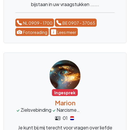
bijstaan in uw vraagstukken ......
NL 0909 - 1700
BE 0907 - 37065
Fotoreading
Lees meer
Ingesprek
Marion
Zielsvebinding
Narcisme
Tweelinzgielen
spiri
01
Je kunt bij mij terecht voor vragen over liefde