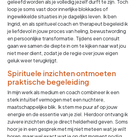
geleefd worden als je volledig jezelf durft te zijn. Toch
loop je soms vast door innerlijke blokkades of
ingewikkelde situaties in je dagelijks leven. Ik ben
Ingrid, en als spiritueel coach en therapeut begeleid ik
je liefdevol in jouw proces van heling, bewustwording
en persoonlijke transformatie. Tijdens een consult
gaan we samen de diepte in om te kijken naar wat jou
niet meer dient, zodat je de regie over jouw eigen
geluk weer terugkrijgt.
Spirituele inzichten ontmoeten
praktische begeleiding
In mijn werk als medium en coach combineer ik een
sterk intuïtief vermogen met een nuchtere,
maatschappelijke blik. Ik stem me puur af op jouw
energie en de essentie van je ziel. Hierdoor ontvang ik
zuivere inzichten die je direct helderheid geven. Soms
hoor je in een gesprek met mij niet meteen wat je
wilt
horen, maar wel exact wat je op dat moment
nodig