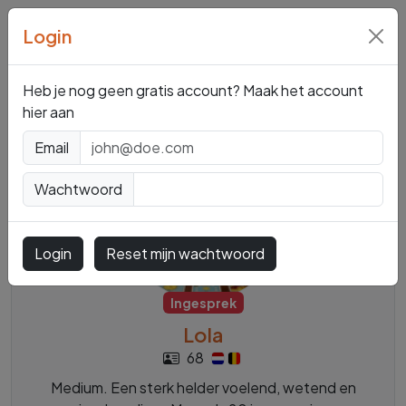
Login
Mediums en
Paragnosten
Heb je nog geen gratis account? Maak het account
hier aan
Email
Wachtwoord
Login
Reset mijn wachtwoord
Ingesprek
Lola
68
Medium. Een sterk helder voelend, wetend en