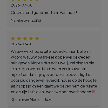
2026-07-30
Ontzettend goed medium. Aanrader!
Zonia
Marieke over
2026-07-30
Wauwww ik heb je uiteindelijk kunnen bellen in 1
woord wauww paar keer kippenvel gekregen
mijn gevoel klopte dus echt wel jij zei dingen die
je niet kon weten ik hrb weer vertrouwen in
mijzelf omdat mijn gevoel ook nu bevestigd is
door jou dankjewel lieverd ik hou je op de hoogte
als hij opzijn knieën gaat we geven hem de ruimte
en de tijd liefs d en j waar we het over hadden
Medium Joze
Kjento over