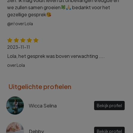
zien. Ik mag voluit leven uit onbevangen vreugde en
we zullen samen groeien
bedankt voor het
gezellige gesprek
@n! over Lola
2023-11-11
Lola, het gesprek was boven verwachting ....
over Lola
Uitgelichte profielen
Wicca Selina
Bekijk profiel
Debby
Bekijk profiel