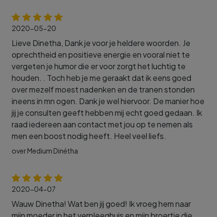
2020-05-20
Lieve Dinetha, Dank je voor je heldere woorden. Je
oprechtheid en positieve energie en vooral niet te
vergeten je humor die er voor zorgt het luchtig te
houden. . Toch heb je me geraakt dat ik eens goed
over mezelf moest nadenken en de tranen stonden
ineens in mn ogen. Dank je wel hiervoor. De manier hoe
jij je consulten geeft hebben mij echt goed gedaan. Ik
raad iedereen aan contact met jou op te nemen als
men een boost nodig heeft. Heel veel liefs.
over Medium Dinétha
2020-04-07
Wauw Dinetha! Wat ben jij goed! Ik vroeg hem naar
mijn moeder in het verpleeghuis en mijn broertje die