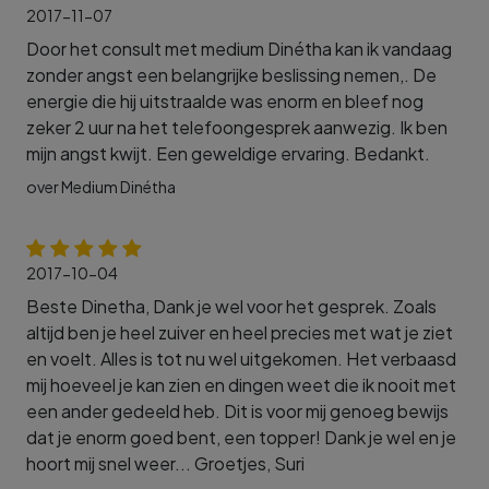
2017-11-07
Door het consult met medium Dinétha kan ik vandaag
zonder angst een belangrijke beslissing nemen,. De
energie die hij uitstraalde was enorm en bleef nog
zeker 2 uur na het telefoongesprek aanwezig. Ik ben
mijn angst kwijt. Een geweldige ervaring. Bedankt.
over Medium Dinétha
2017-10-04
Beste Dinetha, Dank je wel voor het gesprek. Zoals
altijd ben je heel zuiver en heel precies met wat je ziet
en voelt. Alles is tot nu wel uitgekomen. Het verbaasd
mij hoeveel je kan zien en dingen weet die ik nooit met
een ander gedeeld heb. Dit is voor mij genoeg bewijs
dat je enorm goed bent, een topper! Dank je wel en je
hoort mij snel weer... Groetjes, Suri