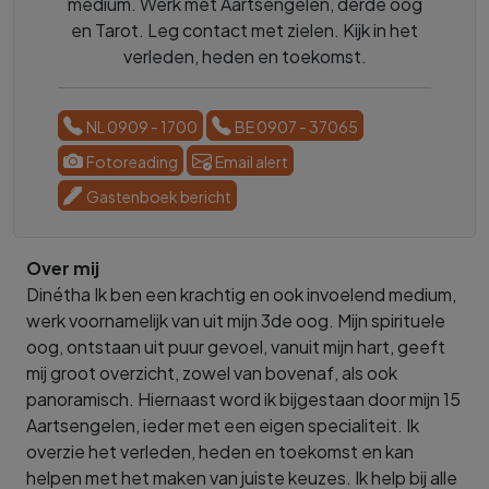
medium. Werk met Aartsengelen, derde oog
en Tarot. Leg contact met zielen. Kijk in het
verleden, heden en toekomst.
NL 0909 - 1700
BE 0907 - 37065
Fotoreading
Email alert
Gastenboek bericht
Over mij
Dinétha Ik ben een krachtig en ook invoelend medium,
werk voornamelijk van uit mijn 3de oog. Mijn spirituele
oog, ontstaan uit puur gevoel, vanuit mijn hart, geeft
mij groot overzicht, zowel van bovenaf, als ook
panoramisch. Hiernaast word ik bijgestaan door mijn 15
Aartsengelen, ieder met een eigen specialiteit. Ik
overzie het verleden, heden en toekomst en kan
helpen met het maken van juiste keuzes. Ik help bij alle