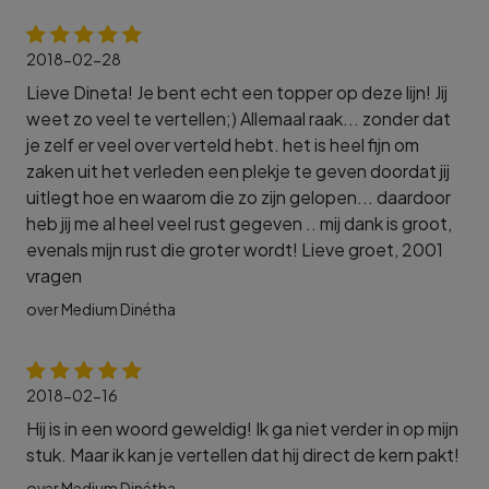
2018-02-28
Lieve Dineta! Je bent echt een topper op deze lijn! Jij
weet zo veel te vertellen;) Allemaal raak... zonder dat
je zelf er veel over verteld hebt. het is heel fijn om
zaken uit het verleden een plekje te geven doordat jij
uitlegt hoe en waarom die zo zijn gelopen... daardoor
heb jij me al heel veel rust gegeven .. mij dank is groot,
evenals mijn rust die groter wordt! Lieve groet, 2001
vragen
over Medium Dinétha
2018-02-16
Hij is in een woord geweldig! Ik ga niet verder in op mijn
stuk. Maar ik kan je vertellen dat hij direct de kern pakt!
over Medium Dinétha