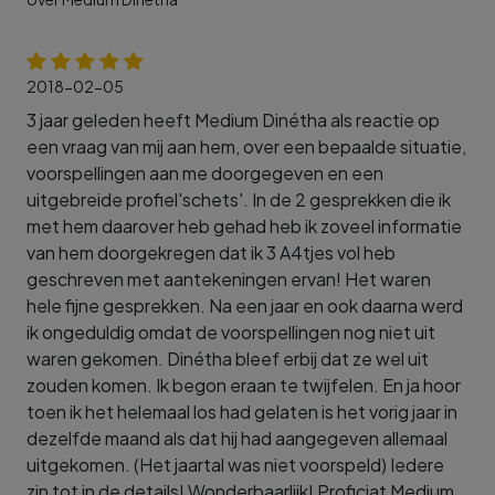
2018-02-05
3 jaar geleden heeft Medium Dinétha als reactie op
een vraag van mij aan hem, over een bepaalde situatie,
voorspellingen aan me doorgegeven en een
uitgebreide profiel'schets'. In de 2 gesprekken die ik
met hem daarover heb gehad heb ik zoveel informatie
van hem doorgekregen dat ik 3 A4tjes vol heb
geschreven met aantekeningen ervan! Het waren
hele fijne gesprekken. Na een jaar en ook daarna werd
ik ongeduldig omdat de voorspellingen nog niet uit
waren gekomen. Dinétha bleef erbij dat ze wel uit
zouden komen. Ik begon eraan te twijfelen. En ja hoor
toen ik het helemaal los had gelaten is het vorig jaar in
dezelfde maand als dat hij had aangegeven allemaal
uitgekomen. (Het jaartal was niet voorspeld) Iedere
zin tot in de details! Wonderbaarlijk! Proficiat Medium