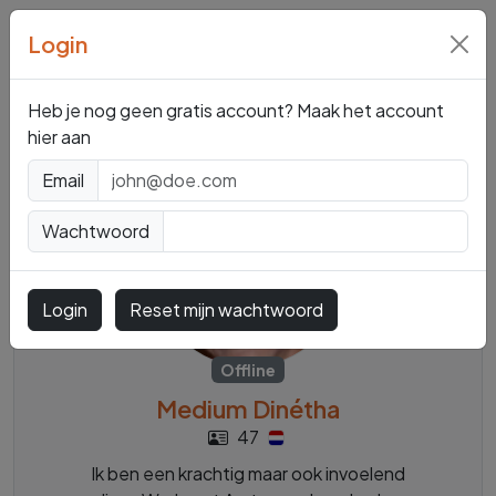
Login
Mediums en
Paragnosten
Heb je nog geen gratis account? Maak het account
hier aan
Email
Wachtwoord
Login
Reset mijn wachtwoord
Offline
Medium Dinétha
47
Ik ben een krachtig maar ook invoelend