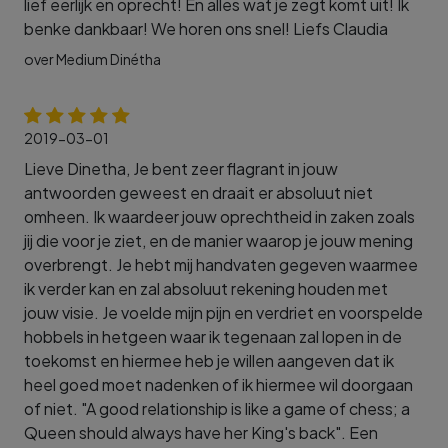
lief eerlijk en oprecht! En alles wat je zegt komt uit! Ik
benke dankbaar! We horen ons snel! Liefs Claudia
over Medium Dinétha
2019-03-01
Lieve Dinetha, Je bent zeer flagrant in jouw
antwoorden geweest en draait er absoluut niet
omheen. Ik waardeer jouw oprechtheid in zaken zoals
jij die voor je ziet, en de manier waarop je jouw mening
overbrengt. Je hebt mij handvaten gegeven waarmee
ik verder kan en zal absoluut rekening houden met
jouw visie. Je voelde mijn pijn en verdriet en voorspelde
hobbels in hetgeen waar ik tegenaan zal lopen in de
toekomst en hiermee heb je willen aangeven dat ik
heel goed moet nadenken of ik hiermee wil doorgaan
of niet. "A good relationship is like a game of chess; a
Queen should always have her King's back". Een