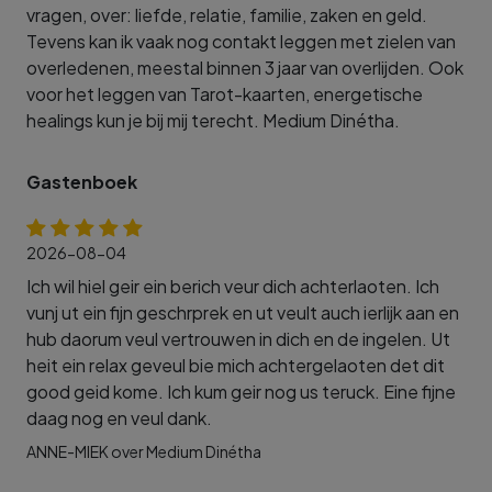
vragen, over: liefde, relatie, familie, zaken en geld.
Tevens kan ik vaak nog contakt leggen met zielen van
overledenen, meestal binnen 3 jaar van overlijden. Ook
voor het leggen van Tarot-kaarten, energetische
healings kun je bij mij terecht. Medium Dinétha.
Gastenboek
2026-08-04
Ich wil hiel geir ein berich veur dich achterlaoten. Ich
vunj ut ein fijn geschrprek en ut veult auch ierlijk aan en
hub daorum veul vertrouwen in dich en de ingelen. Ut
heit ein relax geveul bie mich achtergelaoten det dit
good geid kome. Ich kum geir nog us teruck. Eine fijne
daag nog en veul dank.
ANNE-MIEK over Medium Dinétha