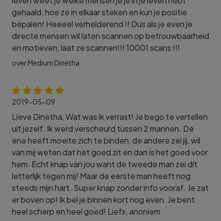
leven weet je welke mensen je je in je leven hebt
gehaald, hoe ze in elkaar steken en kun je positie
bepalen! Heeeel verhelderend !! Dus als je even je
directe mensen wil laten scannen op betrouwbaarheid
en motieven, laat ze scannen!!! 10001 scans !!!
over Medium Dinétha
2019-05-09
Lieve Dinetha, Wat was ik verrast! Je bego te vertellen
uit jezelf. Ik werd verscheurd tussen 2 mannen. De
ene heeft moeite zich te binden, de andere zei jij, wil
van mij weten dat het goed zit en dan is het goed voor
hem. Echt knap van jou want de tweede man zei dit
letterlijk tegen mij! Maar de eerste man heeft nog
steeds mijn hart. Super knap zonder info vooraf. Je zat
er boven op! Ik bel je binnen kort nog even. Je bent
heel scherp en heel goed! Liefs, anoniem