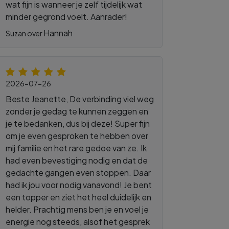
wat fijn is wanneer je zelf tijdelijk wat
minder gegrond voelt. Aanrader!
Hannah
Suzan over
2026-07-26
Beste Jeanette, De verbinding viel weg
zonder je gedag te kunnen zeggen en
je te bedanken, dus bij deze! Super fijn
om je even gesproken te hebben over
mij familie en het rare gedoe van ze. Ik
had even bevestiging nodig en dat de
gedachte gangen even stoppen. Daar
had ik jou voor nodig vanavond! Je bent
een topper en ziet het heel duidelijk en
helder. Prachtig mens ben je en voel je
energie nog steeds, alsof het gesprek