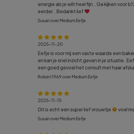
energie als je wilt heel fijn.. Ga kijken voor
eerder.. Bedankt lief
Susan over Medium Eefje
2025-11-20
Eefje is voor mij een vaste waarde een baken
en kan je snel inzicht geven in je situatie. E
een goed gevoel het consult met haar afslui
Robert1969 over Medium Eefje
2025-11-15
Dit is echt een super lief vrouwtje
voel me
Susan over Medium Eefje