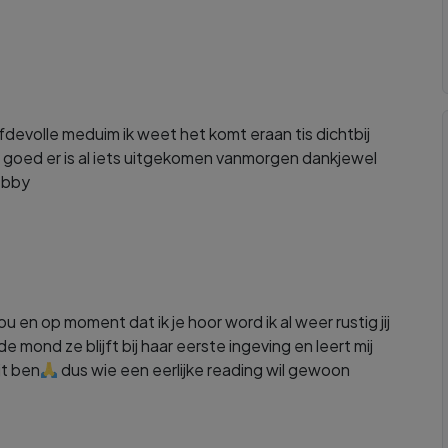
efdevolle meduim ik weet het komt eraan tis dichtbij
 goed er is al iets uitgekomen vanmorgen dankjewel
debby
 jou en op moment dat ik je hoor word ik al weer rustig jij
de mond ze blijft bij haar eerste ingeving en leert mij
jt ben
dus wie een eerlijke reading wil gewoon