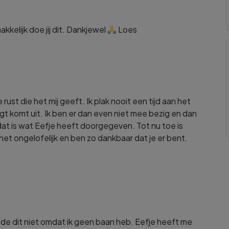
kkelijk doe jij dit. Dankjewel
Loes
ust die het mij geeft. Ik plak nooit een tijd aan het
 komt uit. Ik ben er dan even niet mee bezig en dan
at is wat Eefje heeft doorgegeven. Tot nu toe is
het ongelofelijk en ben zo dankbaar dat je er bent.
rfde dit niet omdat ik geen baan heb. Eefje heeft me