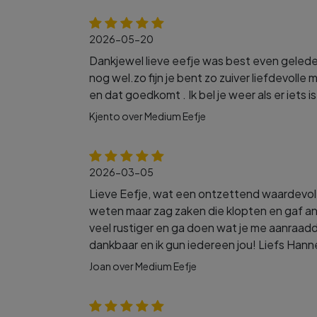
2026-05-20
Dankjewel lieve eefje was best even gelede
nog wel.zo fijn je bent zo zuiver liefdevol
en dat goedkomt . Ik bel je weer als er iets 
Kjento over Medium Eefje
2026-03-05
Lieve Eefje, wat een ontzettend waardevol g
weten maar zag zaken die klopten en gaf ana
veel rustiger en ga doen wat je me aanraadde
dankbaar en ik gun iedereen jou! Liefs Hann
Joan over Medium Eefje