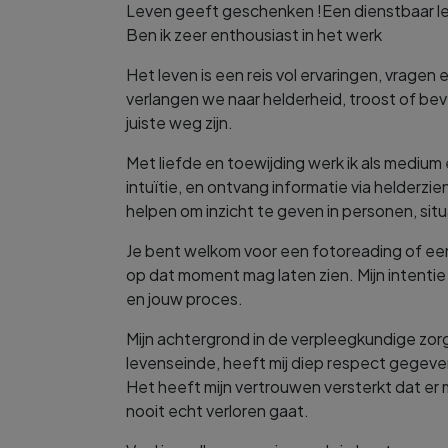
Leven geeft geschenken !Een dienstbaar le
Ben ik zeer enthousiast in het werk
Het leven is een reis vol ervaringen, vra
verlangen we naar helderheid, troost of be
juiste weg zijn.
Met liefde en toewijding werk ik als medium
intuïtie, en ontvang informatie via helderzi
helpen om inzicht te geven in personen, sit
Je bent welkom voor een fotoreading of een 
op dat moment mag laten zien. Mijn intentie i
en jouw proces.
Mijn achtergrond in de verpleegkundige zor
levenseinde, heeft mij diep respect gegeve
Het heeft mijn vertrouwen versterkt dat er 
nooit echt verloren gaat.