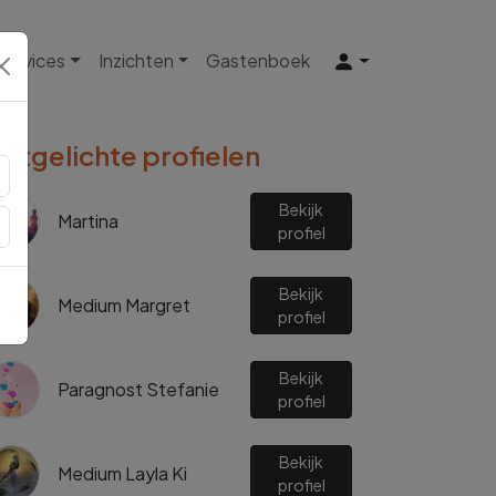
 Services
Inzichten
Gastenboek
Uitgelichte profielen
Bekijk
Martina
profiel
Bekijk
Medium Margret
profiel
Bekijk
Paragnost Stefanie
profiel
Bekijk
Medium Layla Ki
profiel