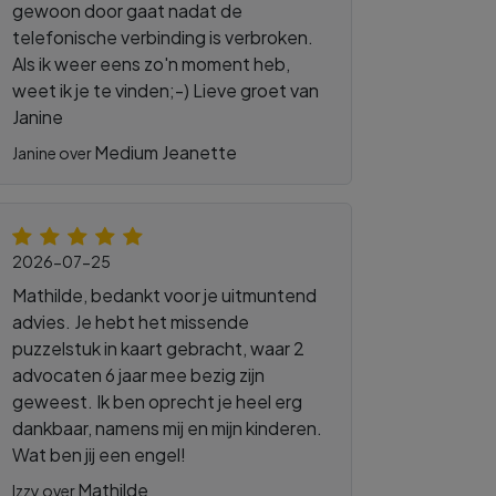
gewoon door gaat nadat de
telefonische verbinding is verbroken.
Als ik weer eens zo'n moment heb,
weet ik je te vinden;-) Lieve groet van
Janine
Medium Jeanette
Janine over
2026-07-25
Mathilde, bedankt voor je uitmuntend
advies. Je hebt het missende
puzzelstuk in kaart gebracht, waar 2
advocaten 6 jaar mee bezig zijn
geweest. Ik ben oprecht je heel erg
dankbaar, namens mij en mijn kinderen.
Wat ben jij een engel!
Mathilde
Izzy over