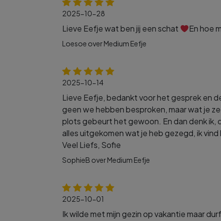
2025-10-28
Lieve Eefje wat ben jij een schat
En hoe ma
Loesoe over Medium Eefje
2025-10-14
Lieve Eefje, bedankt voor het gesprek en de r
geen we hebben besproken, maar wat je zegt
plots gebeurt het gewoon. En dan denk ik, d
alles uitgekomen wat je heb gezegd, ik vind 
Veel Liefs, Sofie
SophieB over Medium Eefje
2025-10-01
Ik wilde met mijn gezin op vakantie maar du