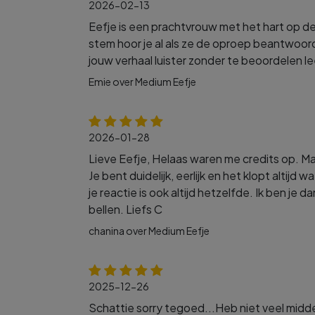
2026-02-13
Eefje is een prachtvrouw met het hart op de j
stem hoor je al als ze de oproep beantwoord
jouw verhaal luister zonder te beoordelen le
Emie over Medium Eefje
2026-01-28
Lieve Eefje, Helaas waren me credits op. Maa
Je bent duidelijk, eerlijk en het klopt altijd 
je reactie is ook altijd hetzelfde. Ik ben je 
bellen. Liefs C
chanina over Medium Eefje
2025-12-26
Schattie sorry tegoed...Heb niet veel midd