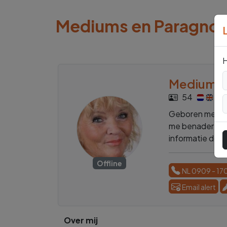
Mediums en Paragno
H
Medium E
54
Geboren met he
me benaderen vo
informatie doork
Offline
NL 0909 - 17
Email alert
Over mij