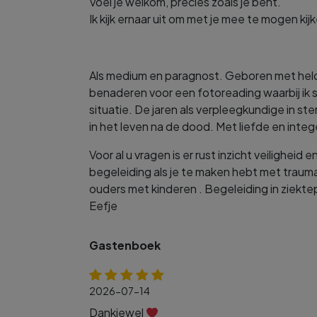
Voel je welkom, precies zoals je bent.
Ik kijk ernaar uit om met je mee te mogen kij
Als medium en paragnost. Geboren met held
benaderen voor een fotoreading waarbij ik s
situatie. De jaren als verpleegkundige in s
in het leven na de dood. Met liefde en intege
Voor al u vragen is er rust inzicht veilighe
begeleiding als je te maken hebt met traum
ouders met kinderen . Begeleiding in ziekt
Eefje
Gastenboek
2026-07-14
Dankjewel