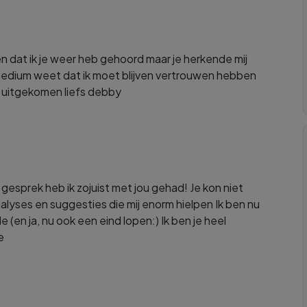
n dat ik je weer heb gehoord maar je herkende mij
le medium weet dat ik moet blijven vertrouwen hebben
is uitgekomen liefs debby
esprek heb ik zojuist met jou gehad! Je kon niet
lyses en suggesties die mij enorm hielpen Ik ben nu
 (en ja, nu ook een eind lopen:) Ik ben je heel
e