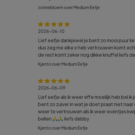
zonnebloem over Medium Eefje
2026-06-10
Lief eefje dankjewel je bent zo mooi puur li
dus zeg me elke x heb vertrouwen komt ech
de rest komt zeker nog dikke knuffel liefs 
Kjento over Medium Eefje
2026-06-09
Lief eefje als ik weer effe moeilijk heb bel ik
bent zo zuiver in wat je doet praat niet naar 
weer te vertrouwen als ik weer eventjes kwi
bellen
liefs debby
Kjento over Medium Eefje