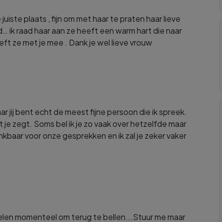
uiste plaats , fijn om met haar te praten haar lieve
… ik raad haar aan ze heeft een warm hart die naar
eft ze met je mee . Dank je wel lieve vrouw
r jij bent echt de meest fijne persoon die ik spreek.
wat je zegt. Soms bel ik je zo vaak over hetzelfde maar
dankbaar voor onze gesprekken en ik zal je zeker vaker
elen momenteel om terug te bellen...Stuur me maar