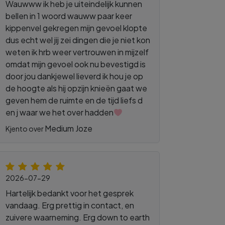
Wauwww ik heb je uiteindelijk kunnen
bellen in 1 woord wauww paar keer
kippenvel gekregen mijn gevoel klopte
dus echt wel jij zei dingen die je niet kon
weten ik hrb weer vertrouwen in mijzelf
omdat mijn gevoel ook nu bevestigd is
door jou dankjewel lieverd ik hou je op
de hoogte als hij opzijn knieën gaat we
geven hem de ruimte en de tijd liefs d
en j waar we het over hadden
Medium Joze
Kjento over
2026-07-29
Hartelijk bedankt voor het gesprek
vandaag. Erg prettig in contact, en
zuivere waarneming. Erg down to earth