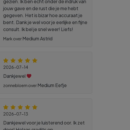
gezien. Ik ben echt onder de indruk van
jouw gave en de rust die je me hebt
gegeven. Het is bizar hoe accuraat je
bent. Dank je wel voor je eerlijke en fijne
consult. Ik bel je snel weer! Liefs!
Medium Astrid
Mark over
2026-07-14
Dankjewel
Medium Eefje
zonnebloem over
2026-07-13
Dankjewel voor je luisterend oor. Ik zet
door! Helaas credits op.