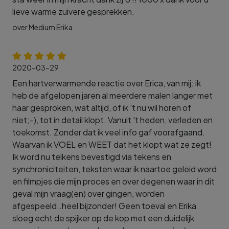
lieve warme zuivere gesprekken.
over Medium Erika
2020-03-29
Een hartverwarmende reactie over Erica, van mij: ik
heb de afgelopen jaren al meerdere malen langer met
haar gesproken, wat altijd, of ik 't nu wil horen of
niet;-), tot in detail klopt. Vanuit 't heden, verleden en
toekomst. Zonder dat ik veel info gaf voorafgaand.
Waarvan ik VOEL en WEET dat het klopt wat ze zegt!
Ik word nu telkens bevestigd via tekens en
synchroniciteiten, teksten waar ik naartoe geleid word
en filmpjes die mijn proces en over degenen waar in dit
geval mijn vraag(en) over gingen, worden
afgespeeld..heel bijzonder! Geen toeval en Erika
sloeg echt de spijker op de kop met een duidelijk