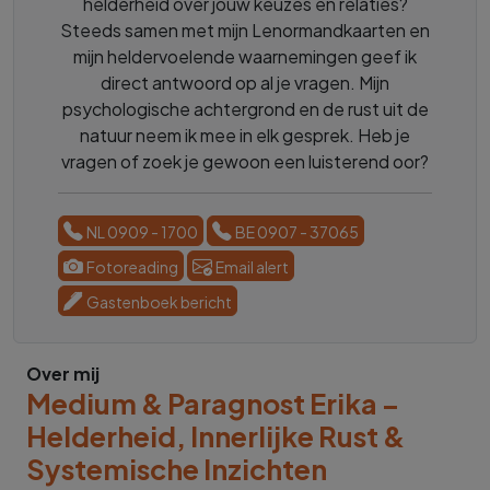
helderheid over jouw keuzes en relaties?
Steeds samen met mijn Lenormandkaarten en
mijn heldervoelende waarnemingen geef ik
direct antwoord op al je vragen. Mijn
psychologische achtergrond en de rust uit de
natuur neem ik mee in elk gesprek. Heb je
vragen of zoek je gewoon een luisterend oor?
NL 0909 - 1700
BE 0907 - 37065
Fotoreading
Email alert
Gastenboek bericht
Over mij
Medium & Paragnost Erika –
Helderheid, Innerlijke Rust &
Systemische Inzichten