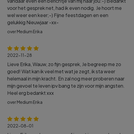
vandaar even een berichtje van mij naar jou:-) Bedankt
voor het gesprek net, had ik even nodig. Je hoort me
wel weer een keer;-) Fijne feestdagen en een
gelukkig Nieuwjaar -xx-
over Medium Erika
2022-11-28
Lieve Erika, Wauw, zo fijn gesprek, Je begreep me zo
goed! Wat kan ik veel met wat je zegt, ik sta weer
helemaal in mijn kracht. En zal nog meer proberen naar
mijn gevoel te leven ipv bang te zijn voor mijn angsten.
Heel erg bedankt xxx
over Medium Erika
2022-08-01