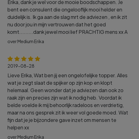
Erika, dank je wel voor de mooie boodschappen. Je
bent een consulent die ongelooflijk mooi helder en
duidelijk is. Ik ga aan de slag mrt de adviezen , en ik zit
nu door jou in mijn vertrouwen dat het goed
komt.........dank jewel mooi lief PRACHTIG mens xx A
over Medium Erika
2019-08-28
Lieve Erika, Wat ben jij een ongelofelijke topper. Alles
wat je zegt slaat de spijker op zijn kop en klopt
helemaal. Geen wonder dat je adviezen dan ook zo
raak zijn en precies zijn wat ik nodig heb. Voordat ik
belde voelde ik mij behoorlijk radeloos en verdrietig,
maar na ons gesprek zit ik weer vol goede moed. Wat
fijn dat je je bijzondere gave inzet om mensen te
helpen xx
over Medium Erika