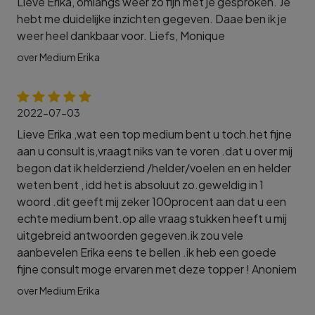
Lieve Erika, omlangs weer zo fijn met je gesproken. Je
hebt me duidelijke inzichten gegeven. Daae ben ik je
weer heel dankbaar voor. Liefs, Monique
over Medium Erika
2022-07-03
Lieve Erika ,wat een top medium bent u toch.het fijne
aan u consult is,vraagt niks van te voren .dat u over mij
begon dat ik helderziend /helder/voelen en en helder
weten bent , idd het is absoluut zo.geweldig in 1
woord .dit geeft mij zeker 100procent aan dat u een
echte medium bent.op alle vraag stukken heeft u mij
uitgebreid antwoorden gegeven.ik zou vele
aanbevelen Erika eens te bellen .ik heb een goede
fijne consult moge ervaren met deze topper ! Anoniem
over Medium Erika