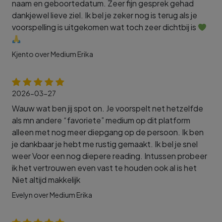
naam en geboortedatum. Zeer fijn gesprek gehad
dankjewel lieve ziel. Ik bel je zeker nog is terug als je
voorspelling is uitgekomen wat toch zeer dichtbij is
Kjento over Medium Erika
2026-03-27
Wauw wat ben jij spot on. Je voorspelt net hetzelfde
als mn andere “favoriete” medium op dit platform
alleen met nog meer diepgang op de persoon. Ik ben
je dankbaar je hebt me rustig gemaakt. Ik bel je snel
weer Voor een nog diepere reading. Intussen probeer
ik het vertrouwen even vast te houden ook al is het
Niet altijd makkelijk
Evelyn over Medium Erika