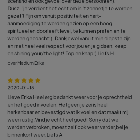
scenario en ook gevoel over deze persoon(en).
Dusz..'je verdient het echt om in 't zonnetje te worden
gezet'! Fijn om vanuit positiviteit en hart-
aanmoediging te worden gezien op een hoog
spiritueel en doorleeft level, te kunnen praten en te
worden gecoacht:). Dankjewel vanuit mijn diepste zijn
en met heel veel respect voor jou en je gidsen: keep
on shining your/the light! Top en knap:) Liefs H.
over Medium Erika
2020-01-18
Lieve Erika Heel erg bedankt weer voor je oprechtheid
en het goed invoelen, Hetgeen je zei is heel
herkenbaar en bevestigd wat ik voel en dat maakt mij
weer rustig.Vind je echt heel goed! Sorry dat we
werden verbroken, moest zelf ook weer verder,bel je
binnenkort weer.Liefs A