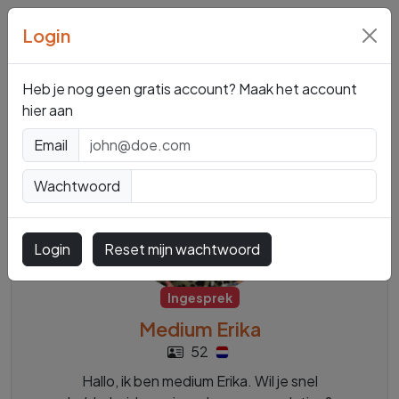
Login
Mediums en
Paragnosten
Heb je nog geen gratis account? Maak het account
hier aan
Email
Wachtwoord
Login
Reset mijn wachtwoord
Ingesprek
Medium Erika
52
Hallo, ik ben medium Erika. Wil je snel