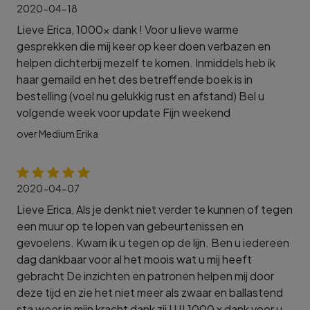
2020-04-18
Lieve Erica, 1000x dank ! Voor u lieve warme
gesprekken die mij keer op keer doen verbazen en
helpen dichterbij mezelf te komen. Inmiddels heb ik
haar gemaild en het des betreffende boek is in
bestelling (voel nu gelukkig rust en afstand) Bel u
volgende week voor update Fijn weekend
over Medium Erika
2020-04-07
Lieve Erica, Als je denkt niet verder te kunnen of tegen
een muur op te lopen van gebeurtenissen en
gevoelens. Kwam ik u tegen op de lijn. Ben u iedereen
dag dankbaar voor al het moois wat u mij heeft
gebracht De inzichten en patronen helpen mij door
deze tijd en zie het niet meer als zwaar en ballastend
sta weer in mijn kracht dank zij U !! 1000 x dank voor u