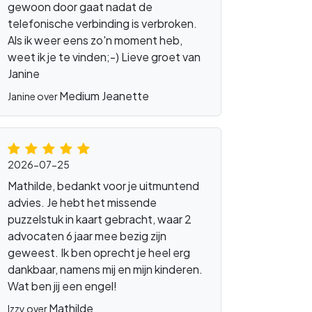
gewoon door gaat nadat de
telefonische verbinding is verbroken.
Als ik weer eens zo'n moment heb,
weet ik je te vinden;-) Lieve groet van
Janine
Medium Jeanette
Janine over
2026-07-25
Mathilde, bedankt voor je uitmuntend
advies. Je hebt het missende
puzzelstuk in kaart gebracht, waar 2
advocaten 6 jaar mee bezig zijn
geweest. Ik ben oprecht je heel erg
dankbaar, namens mij en mijn kinderen.
Wat ben jij een engel!
Mathilde
Izzy over