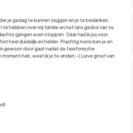
der je gedag te kunnen zeggen en je te bedanken,
n te hebben over mij familie en het rare gedoe van ze.
dachte gangen even stoppen. Daar had ik jou voor
et heel duidelijk en helder. Prachtig mens ben je en
rek gewoon door gaat nadat de telefonische
'n moment heb, weet ik je te vinden;-) Lieve groet van
nd!