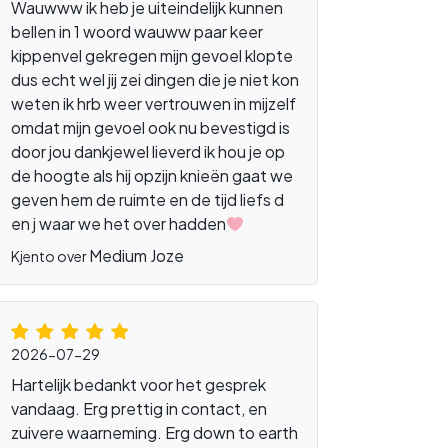
Wauwww ik heb je uiteindelijk kunnen
bellen in 1 woord wauww paar keer
kippenvel gekregen mijn gevoel klopte
dus echt wel jij zei dingen die je niet kon
weten ik hrb weer vertrouwen in mijzelf
omdat mijn gevoel ook nu bevestigd is
door jou dankjewel lieverd ik hou je op
de hoogte als hij opzijn knieën gaat we
geven hem de ruimte en de tijd liefs d
en j waar we het over hadden
Medium Joze
Kjento over
2026-07-29
Hartelijk bedankt voor het gesprek
vandaag. Erg prettig in contact, en
zuivere waarneming. Erg down to earth