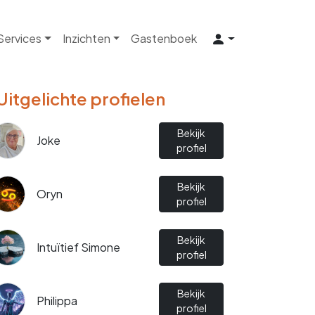
 Services
Inzichten
Gastenboek
Uitgelichte profielen
Bekijk
Joke
profiel
Bekijk
Oryn
profiel
Bekijk
Intuïtief Simone
profiel
Bekijk
Philippa
profiel