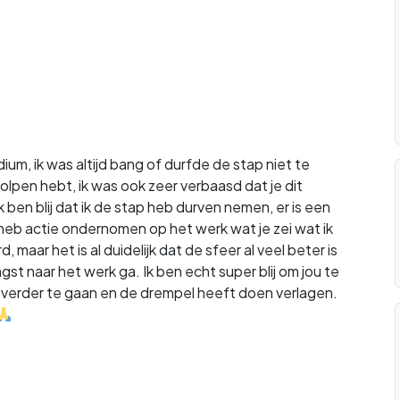
um, ik was altijd bang of durfde de stap niet te
olpen hebt, ik was ook zeer verbaasd dat je dit
k ben blij dat ik de stap heb durven nemen, er is een
 heb actie ondernomen op het werk wat je zei wat ik
maar het is al duidelijk dat de sfeer al veel beter is
st naar het werk ga. Ik ben echt super blij om jou te
en verder te gaan en de drempel heeft doen verlagen.