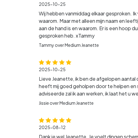
2025-10-25
Wij hebben vanmiddag elkaar gesproken. Ik w
waarom. Maar met alleen mijn naam en leeftijd
aan de hand is en waarom. Er is een hoop duid
gesproken heb. xTammy
Tammy over Medium Jeanette
2025-10-25
Lieve Jeanette, ik ben de afgelopen aanta
heeft mij goed geholpen door te helpen en s
adviseerde zal ik aan werken, ik laat het u w
Jissie over Medium Jeanette
2025-08-12
Dank je wel Jeanette. Je voelt dingen sche