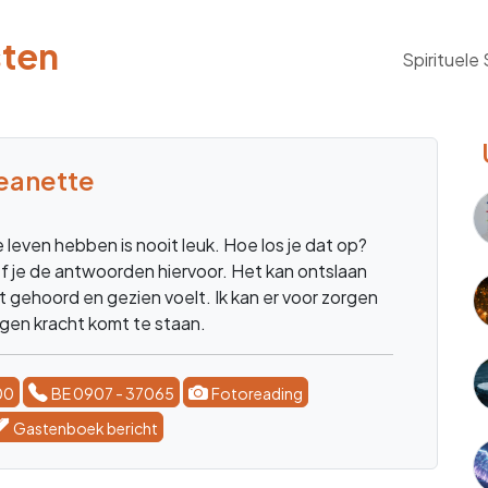
sten
Spirituele
eanette
je leven hebben is nooit leuk. Hoe los je dat op?
eef je de antwoorden hiervoor. Het kan ontslaan
iet gehoord en gezien voelt. Ik kan er voor zorgen
eigen kracht komt te staan.
00
BE 0907 - 37065
Fotoreading
Gastenboek bericht