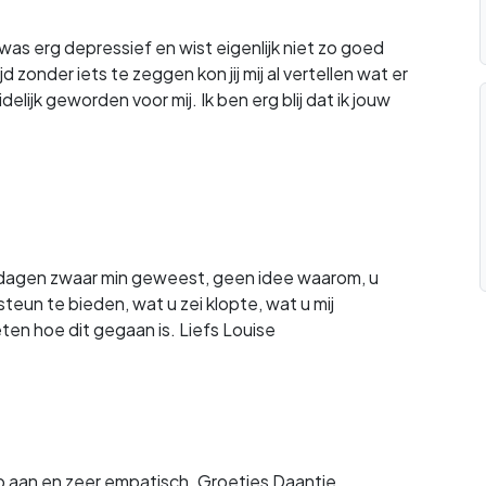
as erg depressief en wist eigenlijk niet zo goed
 zonder iets te zeggen kon jij mij al vertellen wat er
elijk geworden voor mij. Ik ben erg blij dat ik jouw
l dagen zwaar min geweest, geen idee waarom, u
teun te bieden, wat u zei klopte, wat u mij
eten hoe dit gegaan is. Liefs Louise
rp aan en zeer empatisch. Groetjes Daantje