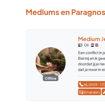
Mediums en Paragno
Medium J
06
Een conflict in 
Bel mij en ik g
doordat jij je n
dat je meer in 
Offline
NL 0909 - 17
Email alert