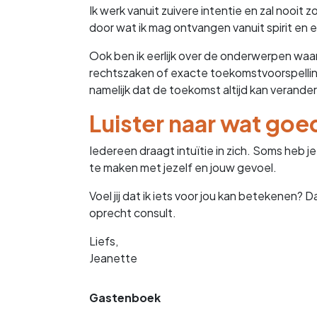
Ik werk vanuit zuivere intentie en zal nooit
door wat ik mag ontvangen vanuit spirit en 
Ook ben ik eerlijk over de onderwerpen waar
rechtszaken of exacte toekomstvoorspellingen
namelijk dat de toekomst altijd kan verande
Luister naar wat goed
Iedereen draagt intuïtie in zich. Soms heb 
te maken met jezelf en jouw gevoel.
Voel jij dat ik iets voor jou kan betekenen? 
oprecht consult.
Liefs,
Jeanette
Gastenboek