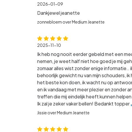
2026-01-09
Dankjewel jeanette
zonnebloem over Medium Jeanette
2025-11-10
Ik heb nog nooit eerder gebeld met een medi
nemen, je weet half niet hoe goed je mij geh
zomaar alles wist zonder enige informatie.. i
behoorlijk gewicht nu van mijn schouders, ik
het beste kon doen, ik wacht nu op antwoord, 
en ik vandaag met meer plezier en zonder ang
treffen die mij eindelijk heeft kunnen help
Ik zal je zeker vaker bellen! Bedankt topper
Jissie over Medium Jeanette