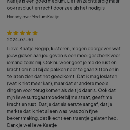
Kaatje is een goed medium. Lief en zachtaardig maar
ook resoluut en recht door zee als het nodig is
Hanady over Medium Kaatje
2024-07-30
Lieve Kaatje Begrip, luisteren, mogen doorgeven wat
jouw gidsen aan jou geven is een mooi geschenk voor
iemand zoals mij. Ook nu weer geef je me de rust en
kracht om niet bij de pakken neer te gaan zitten en in
te laten zien dat het goed komt. Dat ik mag loslaten
(wat ik niet meer kan), maar dat er andere mooie
dingen voor terug komen als de tijd daar is. Ook dat
mijn lieve surrogaatmoeder bij me staat, geeft me
kracht en rust. Dat je dat als eerste aangaf, dat je
merkte dat ik niet alleen was, was zo'n fijne
bekentmaking, dat ik echt een traantje gelaten heb.
Dank je wel lieve Kaatje