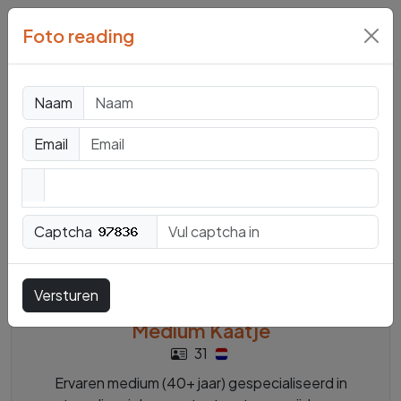
Foto reading
Mediums en
Paragnosten
Naam
Email
Captcha
Versturen
Offline
Medium Kaatje
31
Ervaren medium (40+ jaar) gespecialiseerd in