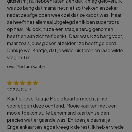
gidsen mij nu hebben laten zien dat ik mag geloven. Ik
was zo bang dat mama het niet zo trekken en zeker
nadat ze afgelopen week zei dat ze kapot was. Maar
ze heeft het allemaal uitgelegd en ik ben supertrots
op haar. Nu ook, nu ze een stapje terug genomen
heeft en aan zichzelf denkt. Daar was ik zo bang voor,
maar zoals jouw gidsen al zeiden: ze heeft geleerd.
Dank je wel Kaatje, dat je wilde luisteren en raad wilde
vragen Tim
over Medium Kaatje
2022-12-13
Kaatje, lieve Kaatje Mooie kaarten mocht jij me
voorleggen deze ochtend. Mooie kaarten met een
mooie toekomst. Je Lenormand kaarten zeiden
precies wat er gaande was. En toen je daarna je
Engelenkaarten legde kreeg ik de rest. Ik heb er vrede