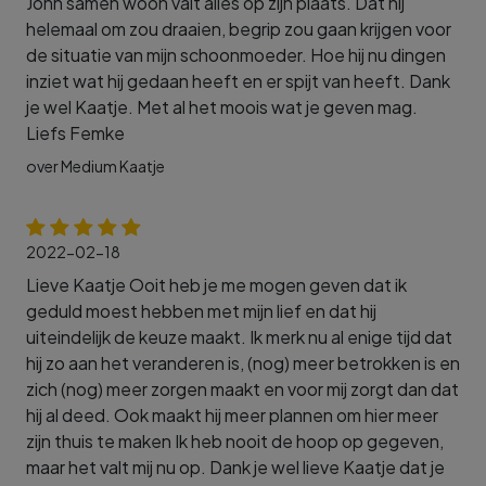
John samen woon valt alles op zijn plaats. Dat hij
helemaal om zou draaien, begrip zou gaan krijgen voor
de situatie van mijn schoonmoeder. Hoe hij nu dingen
inziet wat hij gedaan heeft en er spijt van heeft. Dank
je wel Kaatje. Met al het moois wat je geven mag.
Liefs Femke
over Medium Kaatje
2022-02-18
Lieve Kaatje Ooit heb je me mogen geven dat ik
geduld moest hebben met mijn lief en dat hij
uiteindelijk de keuze maakt. Ik merk nu al enige tijd dat
hij zo aan het veranderen is, (nog) meer betrokken is en
zich (nog) meer zorgen maakt en voor mij zorgt dan dat
hij al deed. Ook maakt hij meer plannen om hier meer
zijn thuis te maken Ik heb nooit de hoop op gegeven,
maar het valt mij nu op. Dank je wel lieve Kaatje dat je