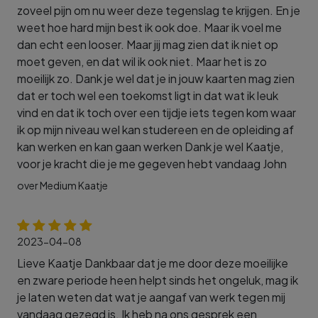
zoveel pijn om nu weer deze tegenslag te krijgen. En je
weet hoe hard mijn best ik ook doe. Maar ik voel me
dan echt een looser. Maar jij mag zien dat ik niet op
moet geven, en dat wil ik ook niet. Maar het is zo
moeilijk zo. Dank je wel dat je in jouw kaarten mag zien
dat er toch wel een toekomst ligt in dat wat ik leuk
vind en dat ik toch over een tijdje iets tegen kom waar
ik op mijn niveau wel kan studereen en de opleiding af
kan werken en kan gaan werken Dank je wel Kaatje,
voor je kracht die je me gegeven hebt vandaag John
over Medium Kaatje
2023-04-08
Lieve Kaatje Dankbaar dat je me door deze moeilijke
en zware periode heen helpt sinds het ongeluk, mag ik
je laten weten dat wat je aangaf van werk tegen mij
vandaag gezegd is. Ik heb na ons gesprek een