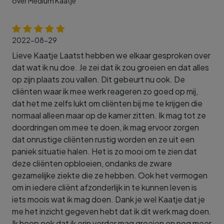
over Medium Kaatje
2022-08-29
Lieve Kaatje Laatst hebben we elkaar gesproken over
dat wat ik nu doe. Je zei dat ik zou groeien en dat alles
op zijn plaats zou vallen. Dit gebeurt nu ook. De
cliënten waar ik mee werk reageren zo goed op mij,
dat het me zelfs lukt om cliënten bij me te krijgen die
normaal alleen maar op de kamer zitten. Ik mag tot ze
doordringen om mee te doen, ik mag ervoor zorgen
dat onrustige cliënten rustig worden en ze uit een
paniek situatie halen. Het is zo mooi om te zien dat
deze cliënten opbloeien, ondanks de zware
gezamelijke ziekte die ze hebben. Ook het vermogen
om in iedere cliënt afzonderlijk in te kunnen leven is
iets moois wat ik mag doen. Dank je wel Kaatje dat je
me het inzicht gegeven hebt dat ik dit werk mag doen.
Ik hoop ook dat ik erin verder mag groeien en nog meer