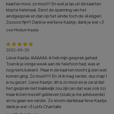
kaarten mooi, zo mooi!!! En wat je las uit de kaarten
klopte helemaal. Eerst de spanning van het
eindgesprek en dan op het einde toch de JA krijgen.
Zooooo fijn!!! Dank je wel lieve Kaatje, dank je wel <3
over Medium Kaatje
2022-09-20
Lieve Kaatje JAAAAAA, ik heb mijn gesprek gehad.
Toen ik je vorige week aan de telefoon had, was er
nog niets bekent. Maar in de kaarten mocht jij zien wat
komen ging. Zo mooi!!!!! En JA ik mag verder, dus stap 1
is nu gezet. Lieve Kaatje, dit is zo mooi en je zei al dat
het gesprek niet makkelijk zou zijn (en dat was ook zo)
maar ik ben mezelf gebleven (zoals je me adviseerde)
en nu gaan we verder. Zo enorm dankbaar lieve Kaatje,
dank je wel <3 Liefs Chantalle