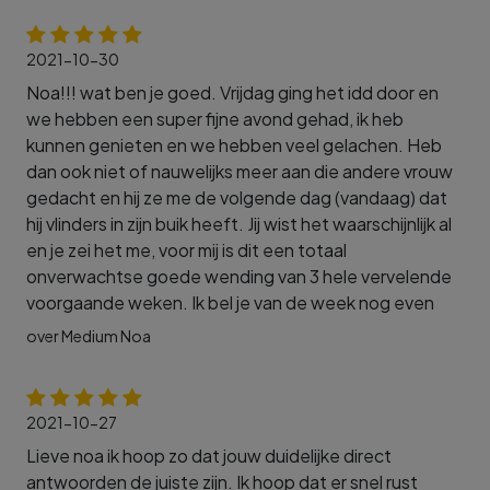
2021-10-30
Noa!!! wat ben je goed. Vrijdag ging het idd door en
we hebben een super fijne avond gehad, ik heb
kunnen genieten en we hebben veel gelachen. Heb
dan ook niet of nauwelijks meer aan die andere vrouw
gedacht en hij ze me de volgende dag (vandaag) dat
hij vlinders in zijn buik heeft. Jij wist het waarschijnlijk al
en je zei het me, voor mij is dit een totaal
onverwachtse goede wending van 3 hele vervelende
voorgaande weken. Ik bel je van de week nog even
over Medium Noa
2021-10-27
Lieve noa ik hoop zo dat jouw duidelijke direct
antwoorden de juiste zijn. Ik hoop dat er snel rust