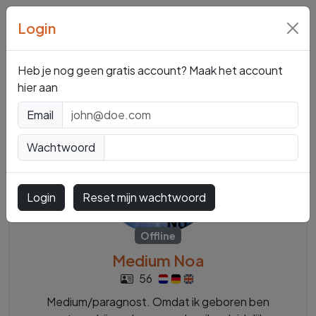
Login
Mediums en
Paragnosten
Heb je nog geen gratis account? Maak het account
hier aan
Email
Wachtwoord
Login
Reset mijn wachtwoord
Offline
Medium Noa
56
Medium/paragnost. Omdat ik geboren ben