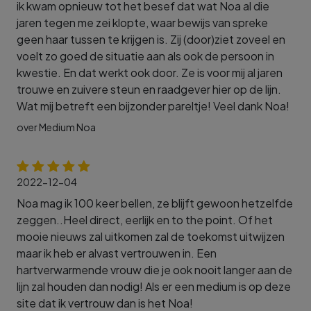
ik kwam opnieuw tot het besef dat wat Noa al die
jaren tegen me zei klopte, waar bewijs van spreke
geen haar tussen te krijgen is. Zij (door)ziet zoveel en
voelt zo goed de situatie aan als ook de persoon in
kwestie. En dat werkt ook door. Ze is voor mij al jaren
trouwe en zuivere steun en raadgever hier op de lijn.
Wat mij betreft een bijzonder pareltje! Veel dank Noa!
over Medium Noa
2022-12-04
Noa mag ik 100 keer bellen, ze blijft gewoon hetzelfde
zeggen..Heel direct, eerlijk en to the point. Of het
mooie nieuws zal uitkomen zal de toekomst uitwijzen
maar ik heb er alvast vertrouwen in. Een
hartverwarmende vrouw die je ook nooit langer aan de
lijn zal houden dan nodig! Als er een medium is op deze
site dat ik vertrouw dan is het Noa!