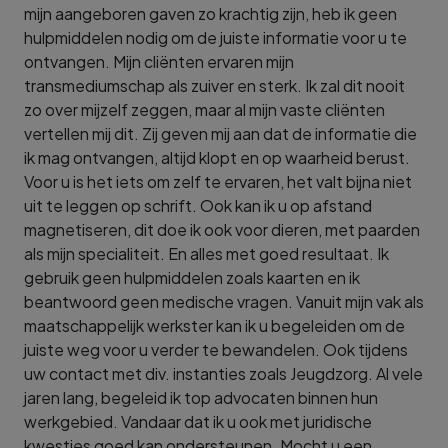
mijn aangeboren gaven zo krachtig zijn, heb ik geen
hulpmiddelen nodig om de juiste informatie voor u te
ontvangen. Mijn cliënten ervaren mijn
transmediumschap als zuiver en sterk. Ik zal dit nooit
zo over mijzelf zeggen, maar al mijn vaste cliënten
vertellen mij dit. Zij geven mij aan dat de informatie die
ik mag ontvangen, altijd klopt en op waarheid berust.
Voor u is het iets om zelf te ervaren, het valt bijna niet
uit te leggen op schrift. Ook kan ik u op afstand
magnetiseren, dit doe ik ook voor dieren, met paarden
als mijn specialiteit. En alles met goed resultaat. Ik
gebruik geen hulpmiddelen zoals kaarten en ik
beantwoord geen medische vragen. Vanuit mijn vak als
maatschappelijk werkster kan ik u begeleiden om de
juiste weg voor u verder te bewandelen. Ook tijdens
uw contact met div. instanties zoals Jeugdzorg. Al vele
jaren lang, begeleid ik top advocaten binnen hun
werkgebied. Vandaar dat ik u ook met juridische
kwesties goed kan ondersteunen. Mocht u een