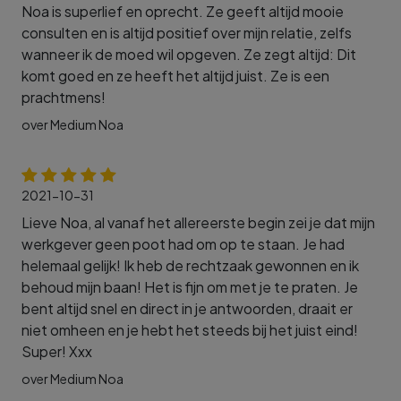
Noa is superlief en oprecht. Ze geeft altijd mooie
consulten en is altijd positief over mijn relatie, zelfs
wanneer ik de moed wil opgeven. Ze zegt altijd: Dit
komt goed en ze heeft het altijd juist. Ze is een
prachtmens!
over Medium Noa
2021-10-31
Lieve Noa, al vanaf het allereerste begin zei je dat mijn
werkgever geen poot had om op te staan. Je had
helemaal gelijk! Ik heb de rechtzaak gewonnen en ik
behoud mijn baan! Het is fijn om met je te praten. Je
bent altijd snel en direct in je antwoorden, draait er
niet omheen en je hebt het steeds bij het juist eind!
Super! Xxx
over Medium Noa