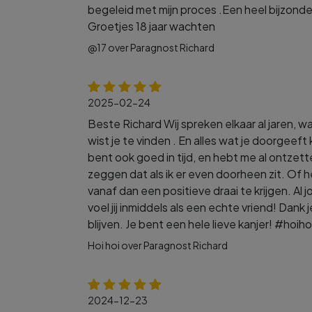
begeleid met mijn proces .Een heel bijzon
Groetjes 18 jaar wachten
@17 over Paragnost Richard
2025-02-24
Beste Richard Wij spreken elkaar al jaren, waa
wist je te vinden . En alles wat je doorgeeft
bent ook goed in tijd, en hebt me al ontzett
zeggen dat als ik er even doorheen zit. Of het
vanaf dan een positieve draai te krijgen. Al 
voel jij inmiddels als een echte vriend! Dank
blijven. Je bent een hele lieve kanjer! #hoiho
Hoi hoi over Paragnost Richard
2024-12-23