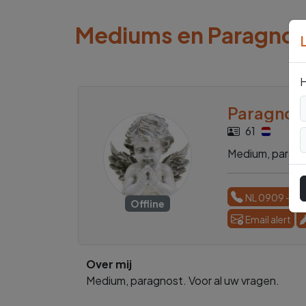
Mediums en Paragno
H
Paragnost
61
Medium, paragno
NL 0909 - 17
Offline
Email alert
Over mij
Medium, paragnost. Voor al uw vragen.