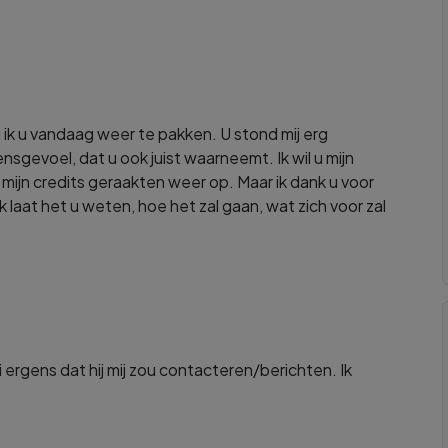
k u vandaag weer te pakken. U stond mij erg
ensgevoel, dat u ook juist waarneemt. Ik wil u mijn
ijn credits geraakten weer op. Maar ik dank u voor
 laat het u weten, hoe het zal gaan, wat zich voor zal
ergens dat hij mij zou contacteren/berichten. Ik