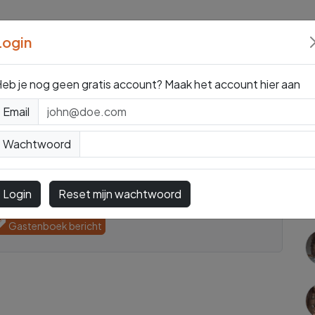
sten
Spirituele
Login
eb je nog geen gratis account? Maak het account
hier aan
Email
 Richard
Wachtwoord
st. Voor al uw vragen.
Login
Reset mijn wachtwoord
00
BE 0907 - 37065
Fotoreading
Gastenboek bericht