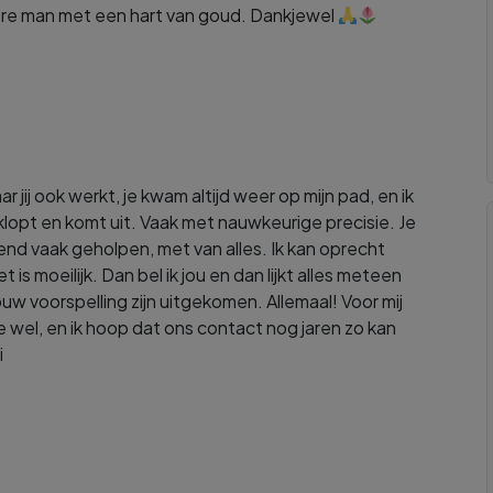
dere man met een hart van goud. Dankjewel
r jij ook werkt, je kwam altijd weer op mijn pad, en ik
 klopt en komt uit. Vaak met nauwkeurige precisie. Je
end vaak geholpen, met van alles. Ik kan oprecht
 is moeilijk. Dan bel ik jou en dan lijkt alles meteen
jouw voorspelling zijn uitgekomen. Allemaal! Voor mij
 je wel, en ik hoop dat ons contact nog jaren zo kan
i