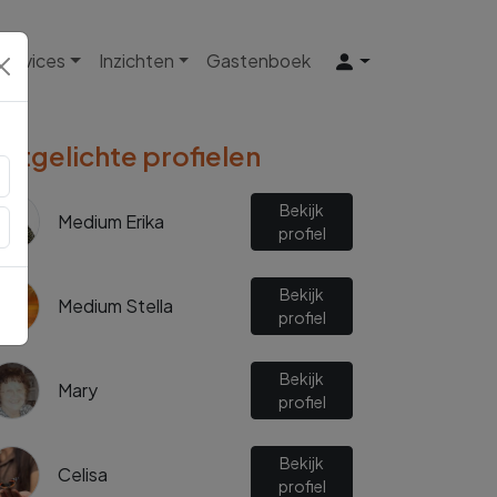
 Services
Inzichten
Gastenboek
Uitgelichte profielen
Bekijk
Medium Erika
profiel
Bekijk
Medium Stella
profiel
Bekijk
Mary
profiel
Bekijk
Celisa
profiel