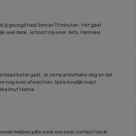
at jij gezegd had/ binnen 15 minuten. Het gaat
k veel dank. Je hoort mij weer. liefs, Hanneke
nderdaad beter gaat. Je zei na anderhalve dag en dat
re nog even afwachten, tijd is moeilijk roept
dikke knuf Hanne
 week hebben jullie weer een keer contact nou ik