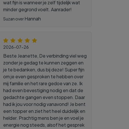
wat fijn is wanneer je zelf tijdelijk wat
minder gegrond voelt. Aanrader!
Hannah
Suzan over
2026-07-26
Beste Jeanette, De verbinding viel weg
zonder je gedag te kunnen zeggen en
je te bedanken, dus bij deze! Super fijn
om je even gesproken te hebben over
mij familie en het rare gedoe van ze. Ik
had even bevestiging nodig en dat de
gedachte gangen even stoppen. Daar
had ik jou voor nodig vanavond! Je bent
een topper en ziet het heel duidelijk en
helder. Prachtig mens ben je en voel je
energie nog steeds, alsof het gesprek