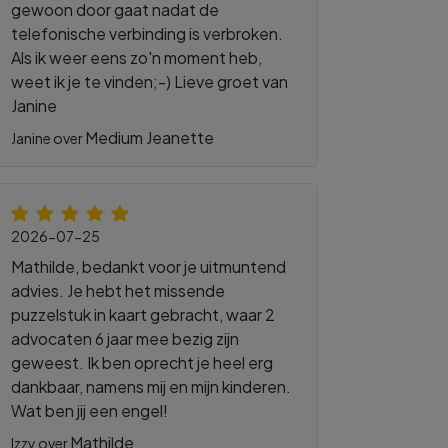
gewoon door gaat nadat de
telefonische verbinding is verbroken.
Als ik weer eens zo'n moment heb,
weet ik je te vinden;-) Lieve groet van
Janine
Medium Jeanette
Janine over
2026-07-25
Mathilde, bedankt voor je uitmuntend
advies. Je hebt het missende
puzzelstuk in kaart gebracht, waar 2
advocaten 6 jaar mee bezig zijn
geweest. Ik ben oprecht je heel erg
dankbaar, namens mij en mijn kinderen.
Wat ben jij een engel!
Mathilde
Izzy over