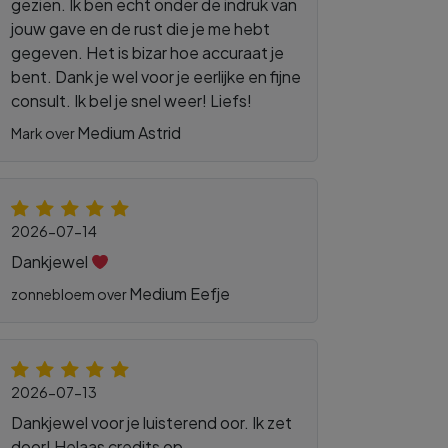
gezien. Ik ben echt onder de indruk van
jouw gave en de rust die je me hebt
gegeven. Het is bizar hoe accuraat je
bent. Dank je wel voor je eerlijke en fijne
consult. Ik bel je snel weer! Liefs!
Medium Astrid
Mark over
2026-07-14
Dankjewel
Medium Eefje
zonnebloem over
2026-07-13
Dankjewel voor je luisterend oor. Ik zet
door! Helaas credits op.