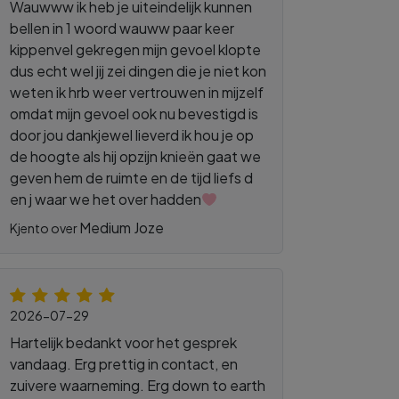
Wauwww ik heb je uiteindelijk kunnen
bellen in 1 woord wauww paar keer
kippenvel gekregen mijn gevoel klopte
dus echt wel jij zei dingen die je niet kon
weten ik hrb weer vertrouwen in mijzelf
omdat mijn gevoel ook nu bevestigd is
door jou dankjewel lieverd ik hou je op
de hoogte als hij opzijn knieën gaat we
geven hem de ruimte en de tijd liefs d
en j waar we het over hadden
Medium Joze
Kjento over
2026-07-29
Hartelijk bedankt voor het gesprek
vandaag. Erg prettig in contact, en
zuivere waarneming. Erg down to earth