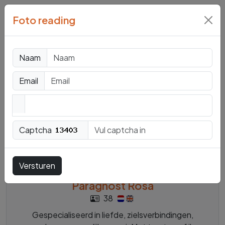
Foto reading
Mediums en
Paragnosten
Naam
Email
Captcha
Versturen
Offline
Paragnost Rosa
38
Gespecialiseerd in liefde, zielsverbindingen,