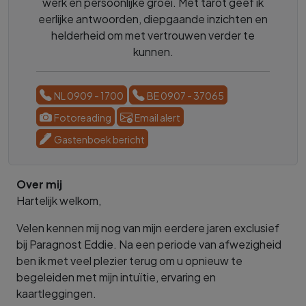
werk en persoonlijke groei. Met tarot geef ik
eerlijke antwoorden, diepgaande inzichten en
helderheid om met vertrouwen verder te
kunnen.
NL 0909 - 1700
BE 0907 - 37065
Fotoreading
Email alert
Gastenboek bericht
Over mij
Hartelijk welkom,
Velen kennen mij nog van mijn eerdere jaren exclusief
bij Paragnost Eddie. Na een periode van afwezigheid
ben ik met veel plezier terug om u opnieuw te
begeleiden met mijn intuïtie, ervaring en
kaartleggingen.