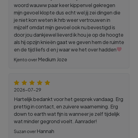
woord wauww paar keer kippenvel gekregen
mijn gevoel klopte dus echt wel jij zei dingen die
je niet kon weten ik hrb weer vertrouwen in
mijzelf omdat mijn gevoel ook nu bevestigd is
door jou dankjewel lieverd ik hou je op de hoogte
als hij opzijn knieën gaat we geven hem de ruimte
en de tijd liefs d en j waar we het over hadden
Medium Joze
Kjento over
2026-07-29
Hartelijk bedankt voor het gesprek vandaag. Erg
prettig in contact, en zuivere waarneming. Erg
down to earth wat fijn is wanneer je zelf tijdelijk
wat minder gegrond voelt. Aanrader!
Hannah
Suzan over