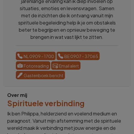
jarenlange ervaring kan ik diep invoelen op
situaties, emoties en levensvragen. Samen
met de inzichten die ik ontvang vanuit mijn
spirituele begeleiding help ik je om obstakels
beter te begrijpen en opnieuw beweging te
brengen in wat vast lijkt te zitten.
NL 0909 - 1700
BE 0907 - 37065
Fotoreading
Email alert
Gastenboek bericht
Over mij
Spirituele verbinding
Ik ben Philippa, helderziend en voelend medium en
paragnost. Vanuit mijn afstemming met de spirituele
wereld maak ik verbinding met jouw energie en de