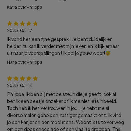
Katia over Philippa
2025-03-17
Ik vond het een fijne gesprek ! Je bent duidelijk en
helder, nu kan ik verder met mijn leven en ik kijk ernaar
uit naar je voorspellingen ! Ik bel je gauw weer!
Hana over Philippa
2025-03-14
Philippa, Ik ben blij met de steun die je geeft, ook al
ben ik een beetje onzeker of ik me niet iets inbeeld.
Toch heb ik het vertrouwen in jou...je hebt me al
diverse malen geholpen, rustiger gemaakt enz. Ik vind
je een kanjer en een mooi mens. Woont iets te ver weg
om een doos chocolade of een vlaai te droppen. Thx,