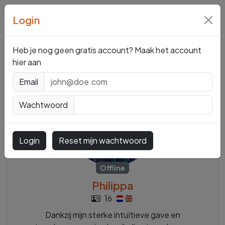
Login
Mediums en
Paragnosten
Heb je nog geen gratis account? Maak het account
hier aan
Email
Wachtwoord
Login
Reset mijn wachtwoord
Offline
Philippa
16
Dankzij mijn sterke intuïtieve gave en