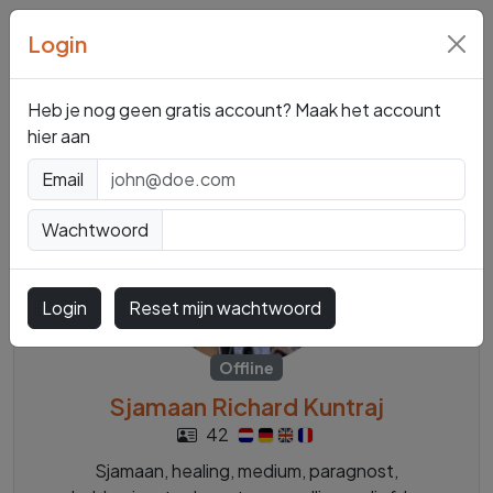
Login
Mediums en
Paragnosten
Heb je nog geen gratis account? Maak het account
hier aan
Email
Wachtwoord
Login
Reset mijn wachtwoord
Offline
Sjamaan Richard Kuntraj
42
Sjamaan, healing, medium, paragnost,