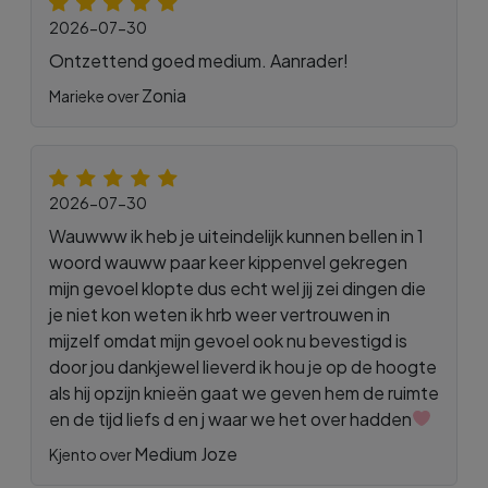
2026-07-30
Ontzettend goed medium. Aanrader!
Zonia
Marieke over
2026-07-30
Wauwww ik heb je uiteindelijk kunnen bellen in 1
woord wauww paar keer kippenvel gekregen
mijn gevoel klopte dus echt wel jij zei dingen die
je niet kon weten ik hrb weer vertrouwen in
mijzelf omdat mijn gevoel ook nu bevestigd is
door jou dankjewel lieverd ik hou je op de hoogte
als hij opzijn knieën gaat we geven hem de ruimte
en de tijd liefs d en j waar we het over hadden
Medium Joze
Kjento over