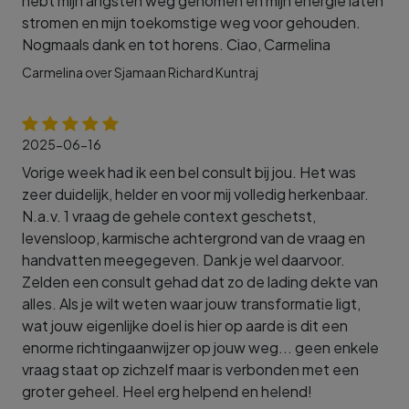
hebt mijn angsten weg genomen en mijn energie laten
stromen en mijn toekomstige weg voor gehouden.
Nogmaals dank en tot horens. Ciao, Carmelina
Carmelina over Sjamaan Richard Kuntraj
2025-06-16
Vorige week had ik een bel consult bij jou. Het was
zeer duidelijk, helder en voor mij volledig herkenbaar.
N.a.v. 1 vraag de gehele context geschetst,
levensloop, karmische achtergrond van de vraag en
handvatten meegegeven. Dank je wel daarvoor.
Zelden een consult gehad dat zo de lading dekte van
alles. Als je wilt weten waar jouw transformatie ligt,
wat jouw eigenlijke doel is hier op aarde is dit een
enorme richtingaanwijzer op jouw weg... geen enkele
vraag staat op zichzelf maar is verbonden met een
groter geheel. Heel erg helpend en helend!