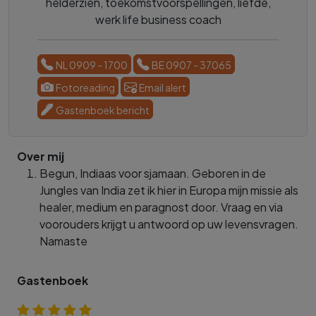
helderzien, toekomstvoorspellingen, liefde,
werk life business coach
NL 0909 - 1700
BE 0907 - 37065
Fotoreading
Email alert
Gastenboek bericht
Over mij
Begun, Indiaas voor sjamaan. Geboren in de
Jungles van India zet ik hier in Europa mijn missie als
healer, medium en paragnost door. Vraag en via
voorouders krijgt u antwoord op uw levensvragen.
Namaste
Gastenboek