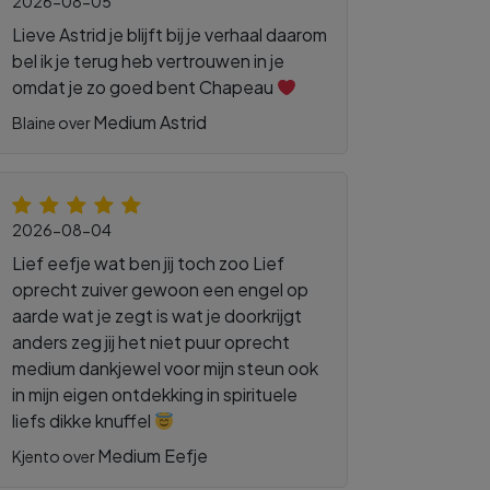
2026-08-05
Lieve Astrid je blijft bij je verhaal daarom
bel ik je terug heb vertrouwen in je
omdat je zo goed bent Chapeau
Medium Astrid
Blaine over
2026-08-04
Lief eefje wat ben jij toch zoo Lief
oprecht zuiver gewoon een engel op
aarde wat je zegt is wat je doorkrijgt
anders zeg jij het niet puur oprecht
medium dankjewel voor mijn steun ook
in mijn eigen ontdekking in spirituele
liefs dikke knuffel
Medium Eefje
Kjento over