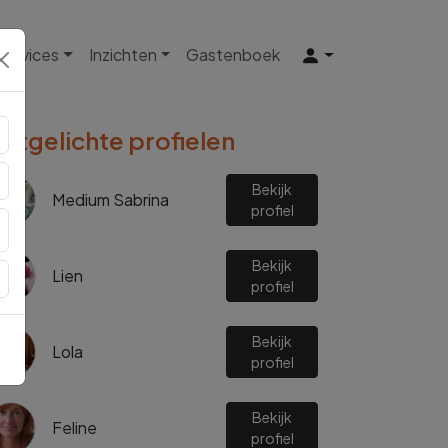
 Services
Inzichten
Gastenboek
Uitgelichte profielen
Bekijk
Medium Sabrina
profiel
Bekijk
Lien
profiel
Bekijk
Lola
profiel
Bekijk
Feline
profiel