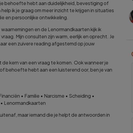
je behoefte hebt aan duidelijkheid, bevestiging of
elp ik je graag om meer inzicht te krijgen in situaties
lie en persoonlijke ontwikkeling.
de waarnemingen en de Lenormandkaarten kijk ik
aag. Mijn consulten zijn warm, eerlijk en oprecht. Je
maar een zuivere reading afgestemd op jouw
tot de kern van een vraag te komen. Ook wanneer je
 of behoefte hebt aan een luisterend oor, ben je van
Financiën • Familie • Narcisme • Scheiding •
ng • Lenormandkaarten
itenaf, maar iemand die je helpt de antwoorden in