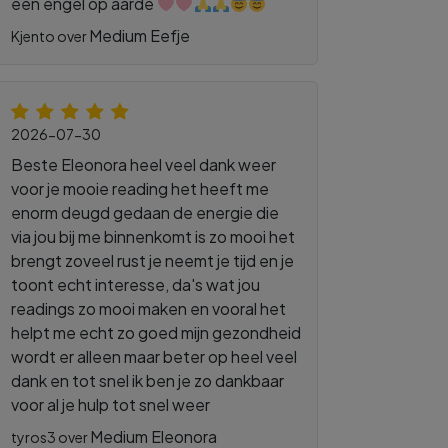
een engel op aarde
Medium Eefje
Kjento over
2026-07-30
Beste Eleonora heel veel dank weer
voor je mooie reading het heeft me
enorm deugd gedaan de energie die
via jou bij me binnenkomt is zo mooi het
brengt zoveel rust je neemt je tijd en je
toont echt interesse, da's wat jou
readings zo mooi maken en vooral het
helpt me echt zo goed mijn gezondheid
wordt er alleen maar beter op heel veel
dank en tot snel ik ben je zo dankbaar
voor al je hulp tot snel weer
Medium Eleonora
tyros3 over