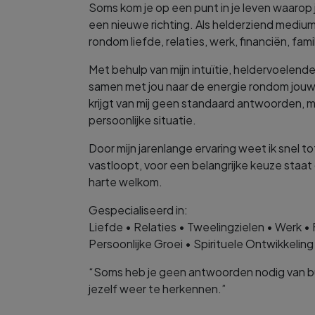
Soms kom je op een punt in je leven waarop 
een nieuwe richting. Als helderziend medium h
rondom liefde, relaties, werk, financiën, fami
Met behulp van mijn intuïtie, heldervoelen
samen met jou naar de energie rondom jouw vr
krijgt van mij geen standaard antwoorden, 
persoonlijke situatie.
Door mijn jarenlange ervaring weet ik snel 
vastloopt, voor een belangrijke keuze staat
harte welkom.
Gespecialiseerd in:
Liefde • Relaties • Tweelingzielen • Werk • 
Persoonlijke Groei • Spirituele Ontwikkeli
“Soms heb je geen antwoorden nodig van bu
jezelf weer te herkennen.”