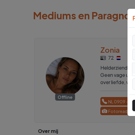
Mediums en Paragno
Zonia
72
Helderziend med
Geen vage uitspr
over liefde, we
Offline
NL 0909 - 17
Fotoreading
Over mij