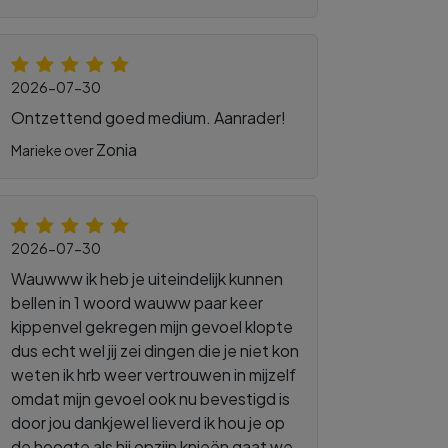
2026-07-30
Ontzettend goed medium. Aanrader!
Zonia
Marieke over
2026-07-30
Wauwww ik heb je uiteindelijk kunnen
bellen in 1 woord wauww paar keer
kippenvel gekregen mijn gevoel klopte
dus echt wel jij zei dingen die je niet kon
weten ik hrb weer vertrouwen in mijzelf
omdat mijn gevoel ook nu bevestigd is
door jou dankjewel lieverd ik hou je op
de hoogte als hij opzijn knieën gaat we