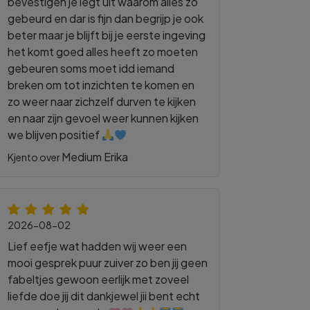
bevestigen je legt uit waarom alles zo
gebeurd en dar is fijn dan begrijp je ook
beter maar je blijft bij je eerste ingeving
het komt goed alles heeft zo moeten
gebeuren soms moet idd iemand
breken om tot inzichten te komen en
zo weer naar zichzelf durven te kijken
en naar zijn gevoel weer kunnen kijken
we blijven positief
Medium Erika
Kjento over
2026-08-02
Lief eefje wat hadden wij weer een
mooi gesprek puur zuiver zo ben jij geen
fabeltjes gewoon eerlijk met zoveel
liefde doe jij dit dankjewel jii bent echt