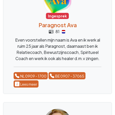
Ingesprek
Paragnost Ava
81
Even voorstellen mijn naam is Ava en ik werk al
ruim 25 jaar als Paragnost, daarnaast ben ik
Relatiecoach, Bewustzijnscoach, Spiritueel
Coach en werk ik ook als healer d.m.v zingen.
Ik ben helder voelend en helder wetend.
NL 0909 - 1700
BE 0907 - 37065
Lees meer