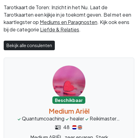
Tarotkaart de Toren: Inzicht in het Nu. Laat de
Tarotkaarten een kijkje in je toekomt geven. Bel met een
kaartlegster op
Mediums en Paragnosten
. Kijk ook eens
bij de categorie
Liefde & Relaties
.
Bekijk alle consulenten
Beschikbaar
Medium Ariël
Quantumcoaching
healer
Reikimaster
inzicht
48
Medium ARIËL, zeer ervaren. Sterk