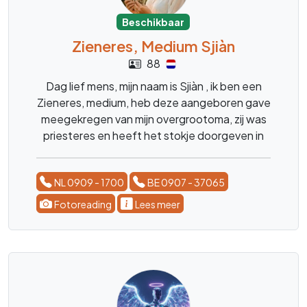
Beschikbaar
Zieneres, Medium Sjiàn
88
Dag lief mens, mijn naam is Sjiàn , ik ben een
Zieneres, medium, heb deze aangeboren gave
meegekregen van mijn overgrootoma, zij was
priesteres en heeft het stokje doorgeven in
de familie ,, ik ben al mijn hele leven bezig met
spiritualiteit en heb menig veel mensen al
NL 0909 - 1700
BE 0907 - 37065
mogen begeleiden bij hun processen , reis in
het leven. Geen vraag is mij te gek, ik kom snel
Fotoreading
Lees meer
tot de kern daar waar ik moet zijn, met sterke
tijdsaanduidingen. Ik doe het met alle liefde en
bezorgdheid zodat u snel weer verder kan.