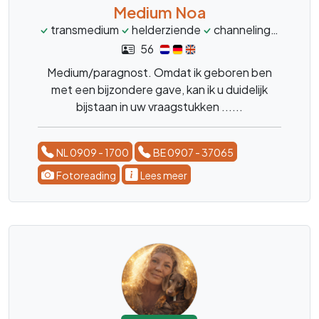
Medium Noa
transmedium
helderziende
channeling
magne
56
Medium/paragnost. Omdat ik geboren ben
met een bijzondere gave, kan ik u duidelijk
bijstaan in uw vraagstukken ......
NL 0909 - 1700
BE 0907 - 37065
Fotoreading
Lees meer