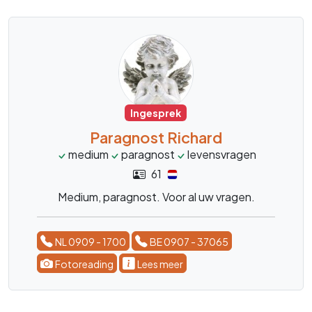
Ingesprek
Paragnost Richard
medium
paragnost
levensvragen
61
Medium, paragnost. Voor al uw vragen.
NL 0909 - 1700
BE 0907 - 37065
Fotoreading
Lees meer