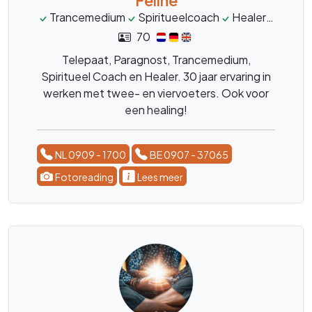
Trancemedium
Spiritueelcoach
Healer
Telep
70
Telepaat, Paragnost, Trancemedium,
Spiritueel Coach en Healer. 30 jaar ervaring in
werken met twee- en viervoeters. Ook voor
een healing!
NL 0909 - 1700
BE 0907 - 37065
Fotoreading
Lees meer