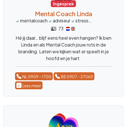
Ingesprek
Mental Coach Linda
mentalcoach
adviseur
stress
burnout
over
73
Hé jij daar… blijf eens heel even hangen? Ik ben
Linda en als Mental Coach jouw rots in de
branding. Laten we kijken wat er speelt in je
hoofd en je hart.
NL 0909 - 1700
BE 0907 - 37065
Lees meer