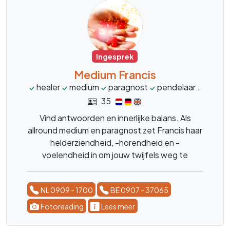
Ingesprek
Medium Francis
healer
medium
paragnost
pendelaar
onrust
35
Vind antwoorden en innerlijke balans. Als
allround medium en paragnost zet Francis haar
helderziendheid, -horendheid en -
voelendheid in om jouw twijfels weg te
nemen. Nu ook beschikbaar voor healing op
afstand.
NL 0909 - 1700
BE 0907 - 37065
Fotoreading
Lees meer