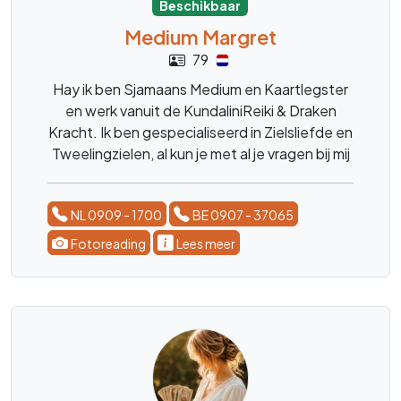
Beschikbaar
Medium Margret
79
Hay ik ben Sjamaans Medium en Kaartlegster
en werk vanuit de KundaliniReiki & Draken
Kracht. Ik ben gespecialiseerd in Zielsliefde en
Tweelingzielen, al kun je met al je vragen bij mij
terecht. Over Kinderen, Dieren, het leven, de
blije en moeilijke momenten. ik ben er voor
NL 0909 - 1700
BE 0907 - 37065
advies, en luisterend oor. liefs Margret
Fotoreading
Lees meer