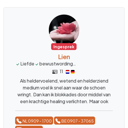
Ingesprek
Lien
Liefde
bewustwording
spiritueelcoach
helde
11
Als heldervoelend, wetend en helderziend
medium voel ik snel aan waar de schoen
wringt. Dan kan ik blokkades door middel van
een krachtige healing verlichten. Maar ook
antwoorden geven vanuit de Akasha, dat is
het kosmisch geheugenveld.
NL 0909 - 1700
BE 0907 - 37065