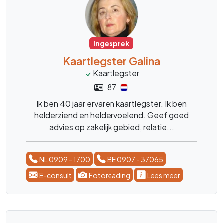
Ingesprek
Kaartlegster Galina
Kaartlegster
87
Ik ben 40 jaar ervaren kaartlegster. Ik ben
helderziend en heldervoelend. Geef goed
advies op zakelijk gebied, relatie...
NL 0909 - 1700
BE 0907 - 37065
E-consult
Fotoreading
Lees meer