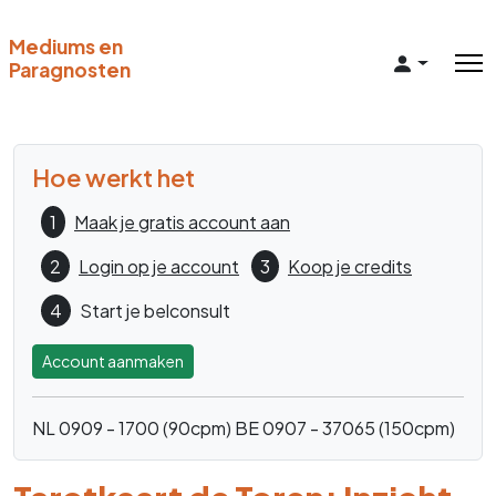
Mediums en
Paragnosten
Hoe werkt het
1
Maak je gratis account aan
2
Login op je account
3
Koop je credits
4
Start je belconsult
Account aanmaken
NL 0909 - 1700 (90cpm)
BE 0907 - 37065 (150cpm)