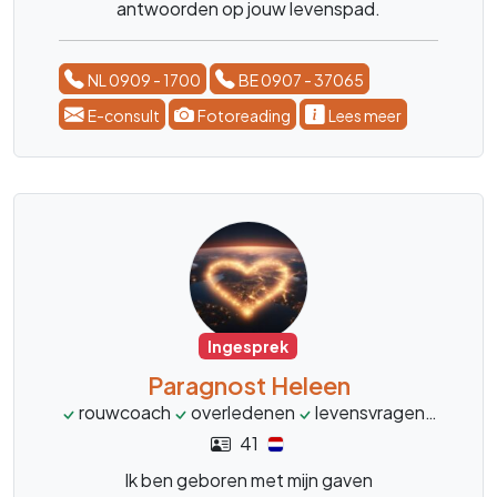
antwoorden op jouw levenspad.
NL 0909 - 1700
BE 0907 - 37065
E-consult
Fotoreading
Lees meer
Ingesprek
Paragnost Heleen
rouwcoach
overledenen
levensvragen
helde
41
Ik ben geboren met mijn gaven