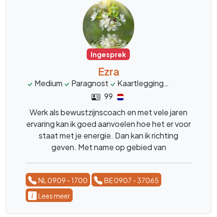
Ingesprek
Ezra
Medium
Paragnost
Kaartlegging
Engelenene
99
Werk als bewustzijnscoach en met vele jaren
ervaring kan ik goed aanvoelen hoe het er voor
staat met je energie. Dan kan ik richting
geven. Met name op gebied van
liefdesrelaties.
NL 0909 - 1700
BE 0907 - 37065
Lees meer