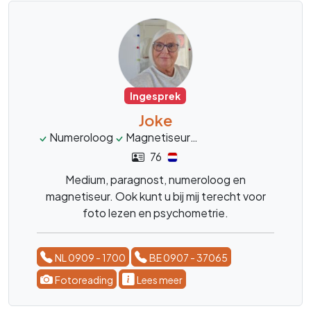
Ingesprek
Joke
Numeroloog
Magnetiseur
Fotoreading
Psych
76
Medium, paragnost, numeroloog en
magnetiseur. Ook kunt u bij mij terecht voor
foto lezen en psychometrie.
NL 0909 - 1700
BE 0907 - 37065
Fotoreading
Lees meer