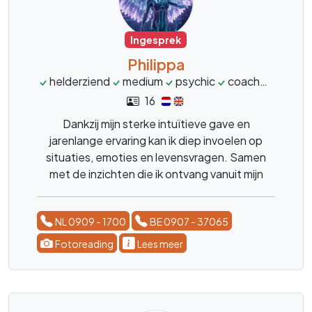
Ingesprek
Philippa
helderziend
medium
psychic
coach
spiritu
16
Dankzij mijn sterke intuïtieve gave en
jarenlange ervaring kan ik diep invoelen op
situaties, emoties en levensvragen. Samen
met de inzichten die ik ontvang vanuit mijn
spirituele begeleiding help ik je om obstakels
beter te begrijpen en opnieuw beweging te
NL 0909 - 1700
BE 0907 - 37065
brengen in wat vast lijkt te zitten.
Fotoreading
Lees meer