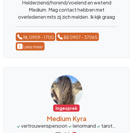
Helderziend/horend/voelend en wetend
Medium. Mag contact hebben met
overledenen mits zij zich melden. Ik kijk graag
met u mee, geen enkele vraag is mij vreemd.
Wees welkom. Liefs, Heleen.
NL 0909 - 1700
BE 0907 - 37065
Lees meer
Ingesprek
Medium Kyra
vertrouwenspersoon
lenormand
tarot
levens