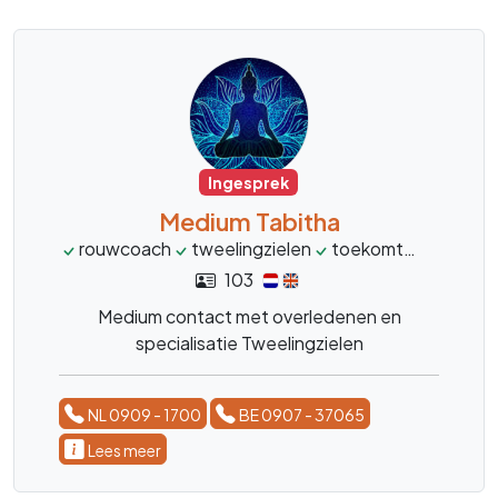
Ingesprek
Medium Tabitha
rouwcoach
tweelingzielen
toekomt
levensvr
103
Medium contact met overledenen en
specialisatie Tweelingzielen
NL 0909 - 1700
BE 0907 - 37065
Lees meer