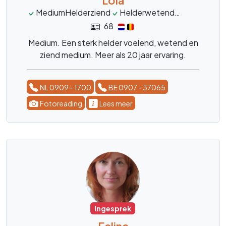
MediumHelderziend
Helderwetend
Lenormand
68
Medium. Een sterk helder voelend, wetend en
ziend medium. Meer als 20 jaar ervaring.
NL 0909 - 1700
BE 0907 - 37065
Fotoreading
Lees meer
Ingesprek
Feline