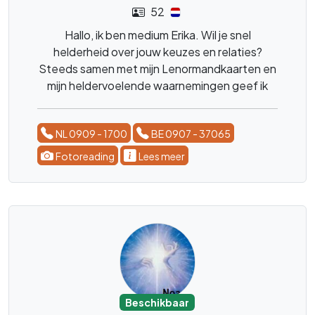
52
Hallo, ik ben medium Erika. Wil je snel
helderheid over jouw keuzes en relaties?
Steeds samen met mijn Lenormandkaarten en
mijn heldervoelende waarnemingen geef ik
direct antwoord op al je vragen. Mijn
psychologische achtergrond en de rust uit de
NL 0909 - 1700
BE 0907 - 37065
natuur neem ik mee in elk gesprek. Heb je
vragen of zoek je gewoon een luisterend oor?
Fotoreading
Lees meer
Beschikbaar