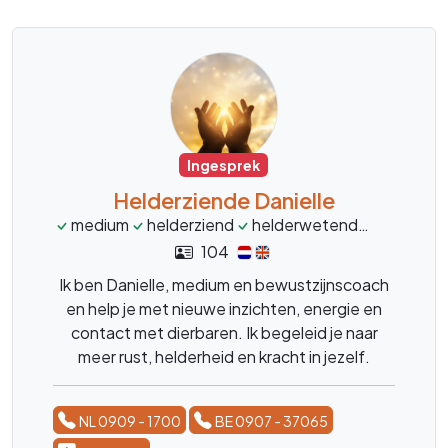
Ingesprek
Helderziende Danielle
medium
helderziend
helderwetend
heldervo
104
Ik ben Danielle, medium en bewustzijnscoach
en help je met nieuwe inzichten, energie en
contact met dierbaren. Ik begeleid je naar
meer rust, helderheid en kracht in jezelf.
NL 0909 - 1700
BE 0907 - 37065