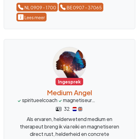
NL 0909 - 1700
BE 0907 - 37065
Lees meer
Ingesprek
Medium Angel
spiritueelcoach
magnetiseur
therapeut
lifec
32
Als ervaren, helderwetend medium en
therapeut breng ik via reiki en magnetiseren
direct rust, helderheid en concrete