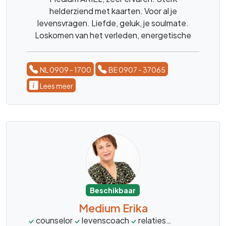
helderziend met kaarten. Voor al je
levensvragen. Liefde, geluk, je soulmate.
Loskomen van het verleden, energetische
beschermihg, narcistische interacties,
persoonlijke kracht hervinden, luisterend oor,
NL 0909 - 1700
BE 0907 - 37065
healing en inzicht
Lees meer
Beschikbaar
Medium Erika
counselor
levenscoach
relaties
stress
leve