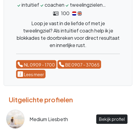
intuitief
coachen
tweelingzielen
zielsverwan
100
Loop je vast in de liefde of met je
tweelingziel? Als intuïtief coach help ik je
blokkades te doorbreken voor direct resultaat
en innerlijke rust.
NL 0909 - 1700
BE 0907 - 37065
Lees meer
Uitgelichte profielen
Medium Liesbeth
Bekijk profiel