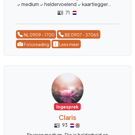
medium
heldervoelend
kaartlegger
pendelen
71
NL 0909 - 1700
BE 0907 - 37065
Fotoreading
Lees meer
Ingesprek
Claris
93
Ervaren medium. Die je helderheid en