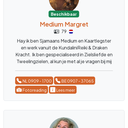
Beschikbaar
Medium Margret
79
Hay ik ben Sjamaans Medium en Kaartlegster
en werk vanuit de KundaliniReiki & Draken
Kracht. Ik ben gespecialiseerd in Zielsliefde en
Tweelingzielen, al kun je met al je vragen bij mij
terecht. Over Kinderen, Dieren, het leven, de
blije en moeilijke momenten. ik ben er voor
NL 0909 - 1700
BE 0907 - 37065
advies, en luisterend oor. liefs Margret
Fotoreading
Lees meer