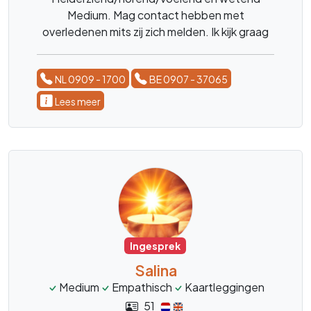
Medium. Mag contact hebben met
overledenen mits zij zich melden. Ik kijk graag
met u mee, geen enkele vraag is mij vreemd.
Wees welkom. Liefs, Heleen.
NL 0909 - 1700
BE 0907 - 37065
Lees meer
Ingesprek
Salina
Medium
Empathisch
Kaartleggingen
51