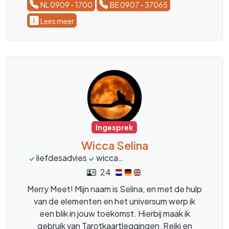
NL 0909 - 1700
BE 0907 - 37065
Lees meer
Ingesprek
Wicca Selina
liefdesadvies
wicca
toekomstvoorspelling
to
24
Merry Meet! Mijn naam is Selina, en met de hulp
van de elementen en het universum werp ik
een blik in jouw toekomst. Hierbij maak ik
gebruik van Tarotkaartleggingen, Reiki en