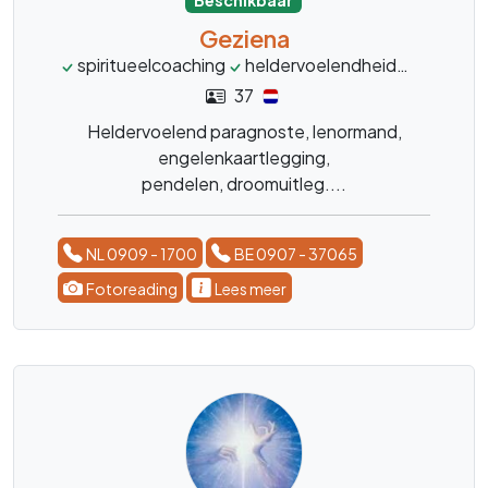
Beschikbaar
Geziena
spiritueelcoaching
heldervoelendheid
Lenorma
37
Heldervoelend paragnoste, lenormand,
engelenkaartlegging,
pendelen, droomuitleg....
NL 0909 - 1700
BE 0907 - 37065
Fotoreading
Lees meer