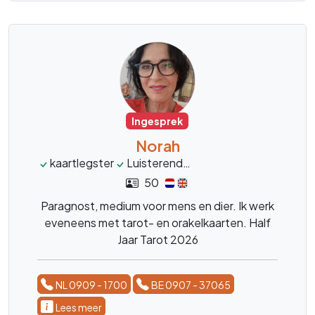
Ingesprek
Norah
kaartlegster
Luisterend
Ondersteunend
lev
50
Paragnost, medium voor mens en dier. Ik werk
eveneens met tarot- en orakelkaarten. Half
Jaar Tarot 2026
NL 0909 - 1700
BE 0907 - 37065
Lees meer