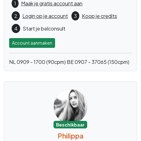
1
Maak je gratis account aan
2
Login op je account
3
Koop je credits
4
Start je belconsult
Account aanmaken
NL 0909 - 1700 (90cpm)
BE 0907 - 37065 (150cpm)
Beschikbaar
Philippa