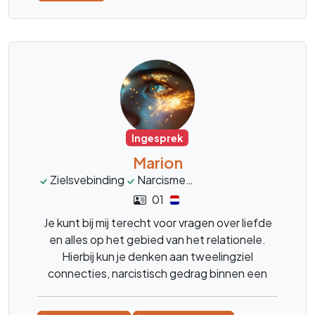
Ingesprek
Marion
Zielsvebinding
Narcisme
Tweelinzgielen
spiri
01
Je kunt bij mij terecht voor vragen over liefde
en alles op het gebied van het relationele.
Hierbij kun je denken aan tweelingziel
connecties, narcistisch gedrag binnen een
relatie. Als coach en medium kijk ik naar jouw
situatie.