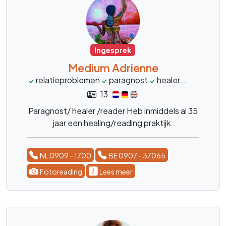
Ingesprek
Medium Adrienne
relatieproblemen
paragnost
healer
reader
13
Paragnost/ healer /reader Heb inmiddels al 35
jaar een healing/reading praktijk.
NL 0909 - 1700
BE 0907 - 37065
Fotoreading
Lees meer