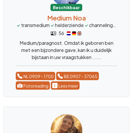
Beschikbaar
Medium Noa
transmedium
helderziende
channeling
magne
56
Medium/paragnost. Omdat ik geboren ben
met een bijzondere gave, kan ik u duidelijk
bijstaan in uw vraagstukken ......
NL 0909 - 1700
BE 0907 - 37065
Fotoreading
Lees meer