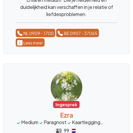
duidelijkheid kan verschaffen in je relatie of
liefdesproblemen.
NL 0909 - 1700
BE 0907 - 37065
Lees meer
Ingesprek
Ezra
Medium
Paragnost
Kaartlegging
Engelenene
99