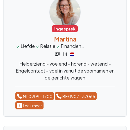
Ingesprek
Martina
Liefde
Relatie
Financien
helderziend
persoo
14
Helderziend - voelend - horend - wetend -
Engelcontact - voel in vanuit de voornamen en
de gerichte vragen
NL 0909 - 1700
BE 0907 - 37065
Lees meer