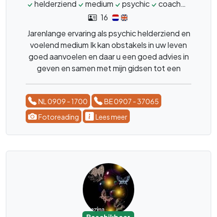
helderziend
medium
psychic
coach
spiritu
16
Jarenlange ervaring als psychic helderziend en
voelend medium Ik kan obstakels in uw leven
goed aanvoelen en daar u een goed advies in
geven en samen met mijn gidsen tot een
oplossing komen.
NL 0909 - 1700
BE 0907 - 37065
Fotoreading
Lees meer