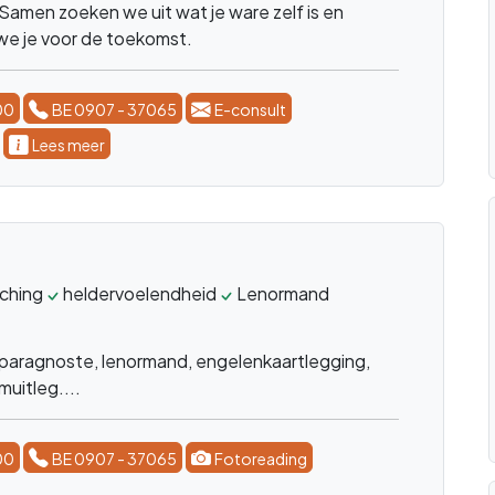
ragen zijn welkom.
00
BE 0907 - 37065
Fotoreading
rika
levenscoach
relaties
stress
levensproblematiek
ziels
a al jaren werk ik binnen mijn praktijk als levens
leid mensen met relatie stress angsten
tiek. en trauma's en karmische relaties. geef
handelingen dit in combinatie met kristallen en
 je vragen over een betekenis van een kristal of
me dan.