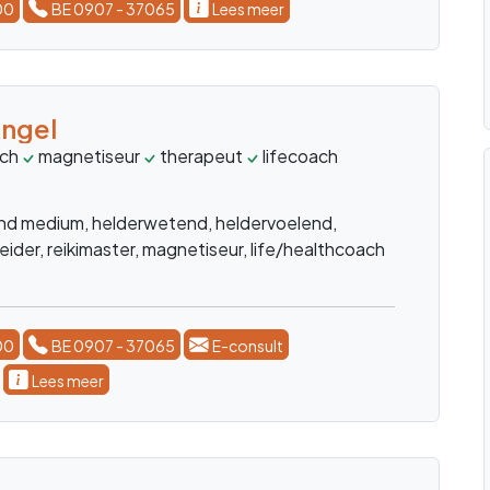
Lees meer
icja
ingscoach
transformatiecoach
relaties
tijdsduidingen
n en begeleiding bij privé- en zakelijke vragen,
dieren, overleden dierbaren, tijdsduiding en
ansformatie.
00
BE 0907 - 37065
Lees meer
iël