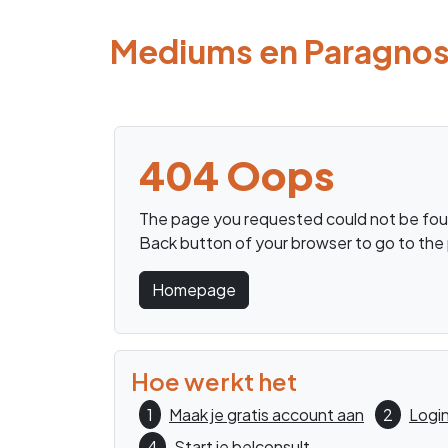
Mediums en Paragno
404 Oops
The page you requested could not be foun
Back button of your browser to go to the 
Homepage
Hoe werkt het
1
Maak je gratis account aan
2
Login
4
Start je belconsult