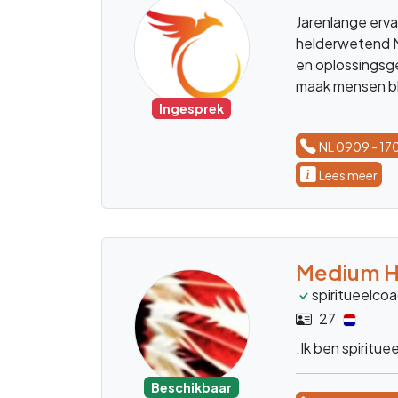
Met haar helder 
wegnemen
Beschikbaar
NL 0909 - 17
Lees meer
Albertus
tweelingziel
36
Specialist Held
werkelijk bent?
transformeren 
Beschikbaar
NL 0909 - 17