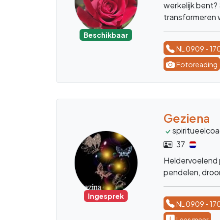
je uit en al je v
Beschikbaar
NL 0909 - 17
Lees meer
Medium E
counselor
52
Mijn naam is Erik
coach. en bege
gedragsproblema
energetische be
edelstenen. Heb
Beschikbaar
edelsteen bel 