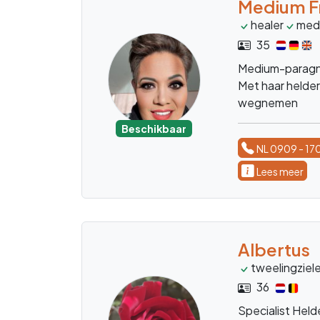
Quantumcoa
48
Medium ARIËL, z
Voor al je leve
van het verlede
interacties, per
Beschikbaar
en inzicht
NL 0909 - 17
Salina
Medium
Em
51
Welkom, ik ben 
Heldervoelen e