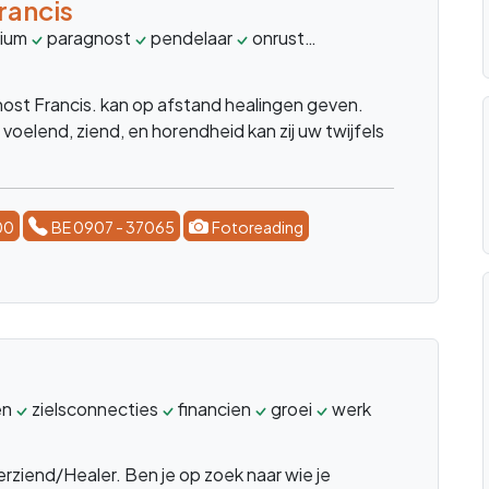
ching
healer
Reikimaster
inzicht
steun
balans
adv
eer ervaren. Sterk helderziend met kaarten.
nsvragen. Liefde, geluk, je soulmate. Loskomen
n, energetische beschermihg, narcistische
soonlijke kracht hervinden, luisterend oor, healing
00
BE 0907 - 37065
Lees meer
pathisch
Kaartleggingen
Salina en bezit de paranormale gaven
n Helderweten. Leg de Lenormandkaarten voor