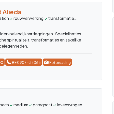
ngel
ach
magnetiseur
therapeut
lifecoach
healthcoach
r
end medium, helderwetend, heldervoelend,
eider, reikimaster, magnetiseur, life/healthcoach
00
BE 0907 - 37065
E-consult
Lees meer
rancis
ium
paragnost
pendelaar
onrust
wegnemen
st Francis. kan op afstand healingen geven.