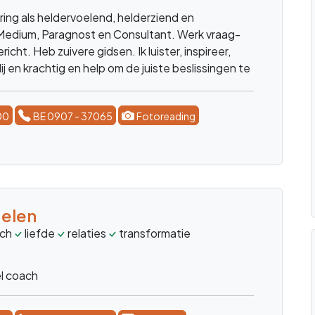
voelend, ziend, en horendheid kan zij uw twijfels
00
BE 0907 - 37065
Fotoreading
en
zielsconnecties
financien
groei
werk
levensvrag
erziend/Healer. Ben je op zoek naar wie je
 Samen zoeken we uit wat je ware zelf is en
we je voor de toekomst.
00
BE 0907 - 37065
E-consult