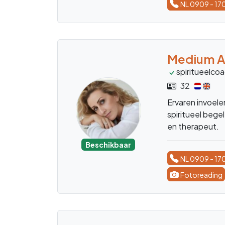
Fotoreading
Medium Al
bewustword
40
Heldere inzichte
werk, relaties, 
persoonlijke tr
Beschikbaar
NL 0909 - 17
Medium Ar