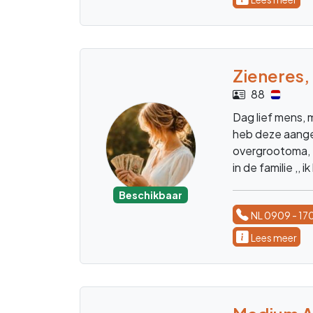
NL 0909 - 17
Lees meer
Medium E
helderzien
54
Geboren met he
me benaderen vo
informatie doork
Beschikbaar
NL 0909 - 17
Lees meer