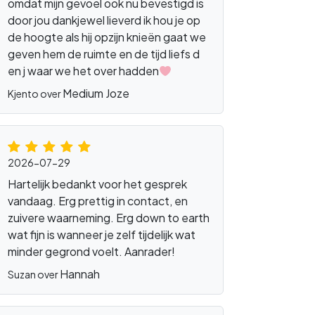
omdat mijn gevoel ook nu bevestigd is
door jou dankjewel lieverd ik hou je op
de hoogte als hij opzijn knieën gaat we
geven hem de ruimte en de tijd liefs d
en j waar we het over hadden
Medium Joze
Kjento over
2026-07-29
missie
systeemopstellingen
Hartelijk bedankt voor het gesprek
vandaag. Erg prettig in contact, en
zuivere waarneming. Erg down to earth
wat fijn is wanneer je zelf tijdelijk wat
minder gegrond voelt. Aanrader!
Hannah
Suzan over