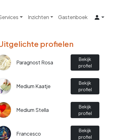
 Services
Inzichten
Gastenboek
Uitgelichte profielen
Bekijk
Paragnost Rosa
profiel
Bekijk
Medium Kaatje
profiel
Bekijk
Medium Stella
profiel
Bekijk
Francesco
profiel