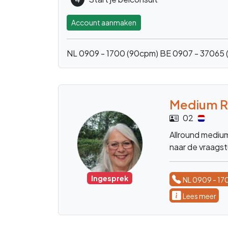
Account aanmaken
NL 0909 - 1700 (90cpm)
BE 0907 - 37065 
Medium H
spiritueelco
27
.Ik ben spiritue
Beschikbaar
NL 0909 - 17