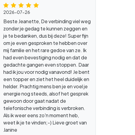
2026-07-26
Beste Jeanette, De verbinding viel weg
zonder je gedag te kunnen zeggen en
je te bedanken, dus bij deze! Super fijn
om je even gesproken te hebben over
mij familie en het rare gedoe van ze. Ik
ost
had even bevestiging nodig en dat de
gedachte gangen even stoppen. Daar
had ik jou voor nodig vanavond! Je bent
een topper en ziet het heel duidelijk en
helder. Prachtig mens ben je en voel je
energie nog steeds, alsof het gesprek
gewoon door gaat nadat de
telefonische verbinding is verbroken.
Als ik weer eens zo'n moment heb,
weet ik je te vinden;-) Lieve groet van
Janine