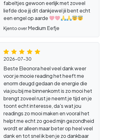
fabeltjes gewoon eerlijk met zoveel
liefde doe jij dit dankjewel jii bent echt
een engel op aarde
Medium Eefje
Kjento over
paragnost
dieren
werk
loopbaan
ondernemen
2026-07-30
Beste Eleonora heel veel dank weer
voor je mooie reading het heeft me
enorm deugd gedaan de energie die
via jou bij me binnenkomt is zo mooi het
brengt zoveel rust je neemt je tijd en je
toont echt interesse, da's wat jou
readings zo mooi maken en vooral het
helpt me echt zo goed mijn gezondheid
wordt er alleen maar beter op heel veel
dank en tot snel ik ben je zo dankbaar