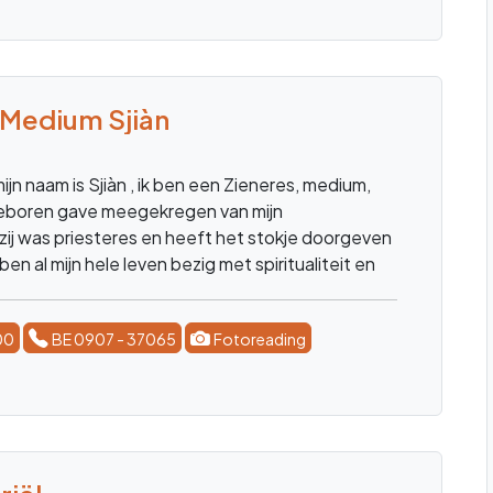
00
BE 0907 - 37065
Fotoreading
efje
rouwcoach
fotoreading
levenscoach
medium
paragn
lderzien voelen en horen weten en ruiken kunt u
or een fotoreading waarbij ik specifieke
rijg
00
BE 0907 - 37065
Fotoreading