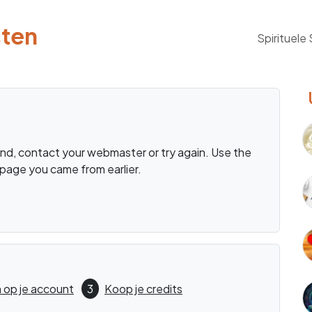
sten
Spirituele
d, contact your webmaster or try again. Use the
page you came from earlier.
 op je account
3
Koop je credits