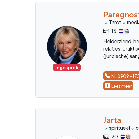
Medium A
spiritueelco
32
Ervaren invoel
spiritueel begel
en therapeut.
Beschikbaar
NL 0909 - 17
Fotoreading
Medium F
healer
med
35
Medium-paragno