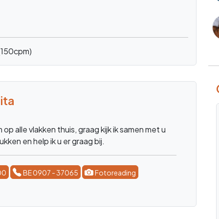
(150cpm)
elen
ach
liefde
relaties
transformatie
ontwakingsproces
el coach
00
BE 0907 - 37065
Lees meer