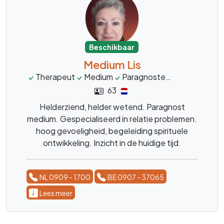
Beschikbaar
Medium Lis
Therapeut
Medium
Paragnoste
Healer
Lev
63
Helderziend, helder wetend. Paragnost
medium. Gespecialiseerd in relatie problemen.
hoog gevoeligheid, begeleiding spirituele
ontwikkeling. Inzicht in de huidige tijd.
Kaartlegging met de Lenormandkaarten.
NL 0909 - 1700
BE 0907 - 37065
Lees meer