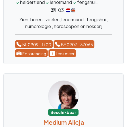
helderziend
lenormand
fengshui
numerologie
03
Zien, horen , voelen, lenormand , feng shui ,
numerologie , horoscopen en hekserij
NL 0909 - 1700
BE 0907 - 37065
Fotoreading
Lees meer
Beschikbaar
Medium Alicja