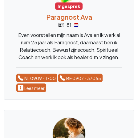
Ingesprek
Paragnost Ava
81
Even voorstellen mijn naam is Ava en ik werk al
ruim 25 jaar als Paragnost, daarnaast ben ik
Relatiecoach, Bewustzijnscoach, Spiritueel
Coach en werk ik ook als healer d.m.v zingen.
Ik ben helder voelend en helder wetend.
NL 0909 - 1700
BE 0907 - 37065
Lees meer