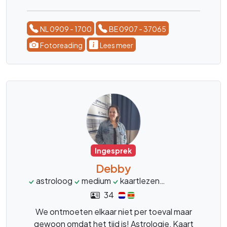
oplossing komen.
NL 0909 - 1700
BE 0907 - 37065
Fotoreading
Lees meer
Ingesprek
Debby
astroloog
medium
kaartlezen
horoscoop
34
We ontmoeten elkaar niet per toeval maar
gewoon omdat het tijd is! Astrologie, Kaart