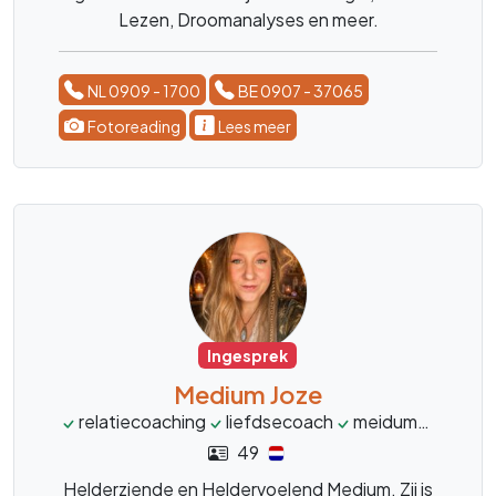
Lezen, Droomanalyses en meer.
NL 0909 - 1700
BE 0907 - 37065
Fotoreading
Lees meer
Ingesprek
Medium Joze
relatiecoaching
liefdsecoach
meidum
helder
49
Helderziende en Heldervoelend Medium. Zij is