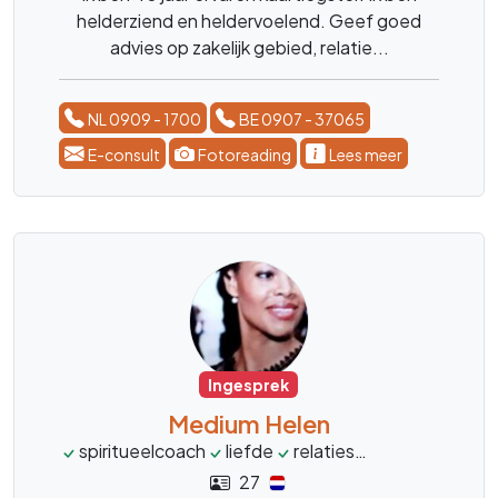
helderziend en heldervoelend. Geef goed
advies op zakelijk gebied, relatie...
NL 0909 - 1700
BE 0907 - 37065
E-consult
Fotoreading
Lees meer
Ingesprek
Medium Helen
spiritueelcoach
liefde
relaties
transformatie
27