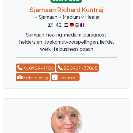
Sjamaan Richard Kuntraj
Sjamaan
Medium
Healer
42
Sjamaan, healing, medium, paragnost,
helderzien, toekomstvoorspellingen, liefde,
werk life business coach
NL 0909 - 1700
BE 0907 - 37065
Fotoreading
Lees meer