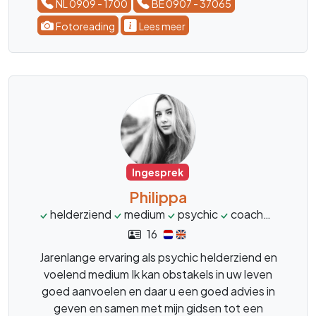
NL 0909 - 1700
BE 0907 - 37065
Fotoreading
Lees meer
Ingesprek
Philippa
helderziend
medium
psychic
coach
spiritu
16
Jarenlange ervaring als psychic helderziend en
voelend medium Ik kan obstakels in uw leven
goed aanvoelen en daar u een goed advies in
geven en samen met mijn gidsen tot een