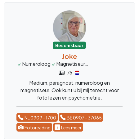
Beschikbaar
Joke
Numeroloog
Magnetiseur
Fotoreading
Psych
76
Medium, paragnost, numeroloog en
magnetiseur. Ook kunt u bij mij terecht voor
foto lezen en psychometrie.
NL 0909 - 1700
BE 0907 - 37065
Fotoreading
Lees meer