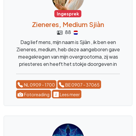
Ingesprek
Zieneres, Medium Sjiàn
88
Dag lief mens, mijn naam is Sjiàn , ik ben een
Zieneres, medium, heb deze aangeboren gave
meegekregen van mijn overgrootoma, zij was
priesteres en heeft het stokje doorgeven in
de familie ,, ik ben al mijn hele leven bezig met
spiritualiteit en heb menig veel mensen al
NL 0909 - 1700
BE 0907 - 37065
mogen begeleiden bij hun processen , reis in
het leven. Geen vraag is mij te gek, ik kom snel
Fotoreading
Lees meer
tot de kern daar waar ik moet zijn, met sterke
tijdsaanduidingen. Ik doe het met alle liefde en
bezorgdheid zodat u snel weer verder kan.