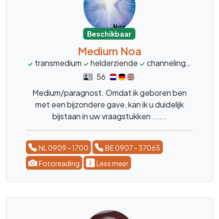
Beschikbaar
Medium Noa
transmedium
helderziende
channeling
magne
56
Medium/paragnost. Omdat ik geboren ben
met een bijzondere gave, kan ik u duidelijk
bijstaan in uw vraagstukken ......
NL 0909 - 1700
BE 0907 - 37065
Fotoreading
Lees meer