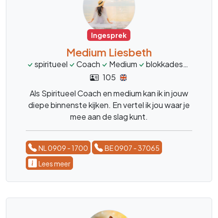
Ingesprek
Medium Liesbeth
spiritueel
Coach
Medium
blokkades
pijnpu
105
Als Spiritueel Coach en medium kan ik in jouw
diepe binnenste kijken. En vertel ik jou waar je
mee aan de slag kunt.
NL 0909 - 1700
BE 0907 - 37065
Lees meer