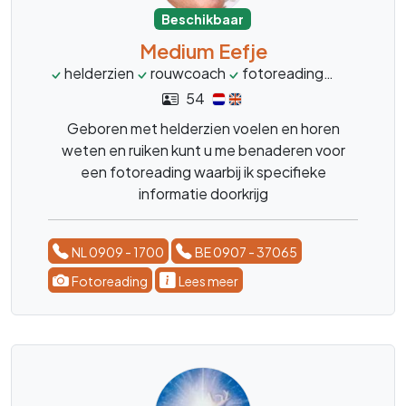
Beschikbaar
Medium Eefje
helderzien
rouwcoach
fotoreading
levensco
54
Geboren met helderzien voelen en horen
weten en ruiken kunt u me benaderen voor
een fotoreading waarbij ik specifieke
informatie doorkrijg
NL 0909 - 1700
BE 0907 - 37065
Fotoreading
Lees meer