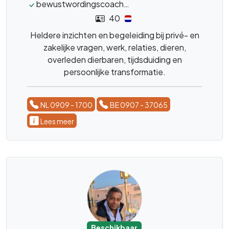
bewustwordingscoach
transformatiecoach
rel
40
Heldere inzichten en begeleiding bij privé- en
zakelijke vragen, werk, relaties, dieren,
overleden dierbaren, tijdsduiding en
persoonlijke transformatie.
NL 0909 - 1700
BE 0907 - 37065
Lees meer
Beschikbaar