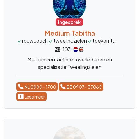
Ingesprek
Medium Tabitha
rouwcoach
tweelingzielen
toekomt
levensvr
103
Medium contact met overledenen en
specialisatie Tweelingzielen
NL 0909 - 1700
BE 0907 - 37065
Lees meer