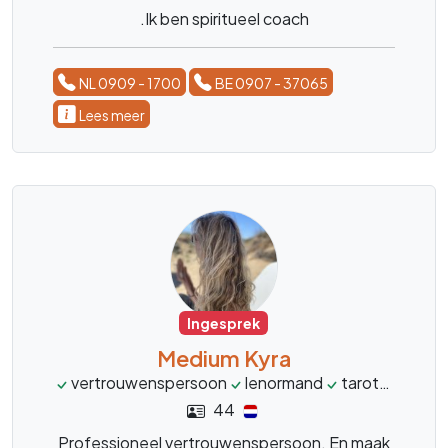
.Ik ben spiritueel coach
NL 0909 - 1700
BE 0907 - 37065
Lees meer
Ingesprek
Medium Kyra
vertrouwenspersoon
lenormand
tarot
levens
44
Professioneel vertrouwenspersoon. En maak