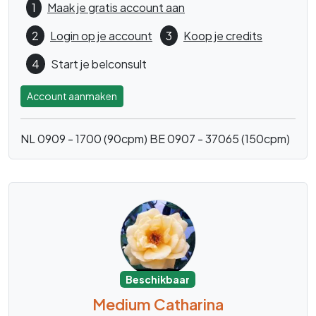
1
Maak je gratis account aan
2
Login op je account
3
Koop je credits
4
Start je belconsult
Account aanmaken
NL 0909 - 1700 (90cpm)
BE 0907 - 37065 (150cpm)
Beschikbaar
Medium Catharina