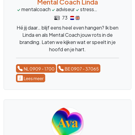
Mental Coach Linda
mentalcoach
adviseur
stress
burnout
over
73
Hé jij daar… blijf eens heel even hangen? Ik ben
Linda en als Mental Coach jouw rots in de
branding. Laten we kijken wat er speelt in je
hoofd en je hart.
NL 0909 - 1700
BE 0907 - 37065
Lees meer