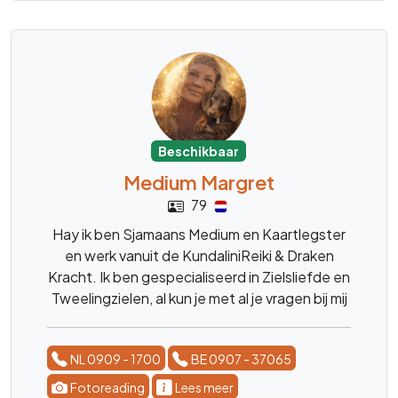
Beschikbaar
Medium Margret
79
Hay ik ben Sjamaans Medium en Kaartlegster
en werk vanuit de KundaliniReiki & Draken
Kracht. Ik ben gespecialiseerd in Zielsliefde en
Tweelingzielen, al kun je met al je vragen bij mij
terecht. Over Kinderen, Dieren, het leven, de
blije en moeilijke momenten. ik ben er voor
NL 0909 - 1700
BE 0907 - 37065
advies, en luisterend oor. liefs Margret
Fotoreading
Lees meer