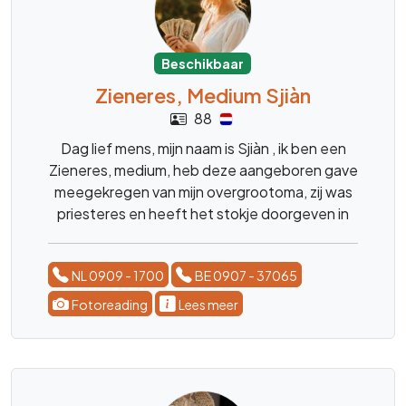
Beschikbaar
Zieneres, Medium Sjiàn
88
Dag lief mens, mijn naam is Sjiàn , ik ben een
Zieneres, medium, heb deze aangeboren gave
meegekregen van mijn overgrootoma, zij was
priesteres en heeft het stokje doorgeven in
de familie ,, ik ben al mijn hele leven bezig met
spiritualiteit en heb menig veel mensen al
NL 0909 - 1700
BE 0907 - 37065
mogen begeleiden bij hun processen , reis in
het leven. Geen vraag is mij te gek, ik kom snel
Fotoreading
Lees meer
tot de kern daar waar ik moet zijn, met sterke
tijdsaanduidingen. Ik doe het met alle liefde en
bezorgdheid zodat u snel weer verder kan.