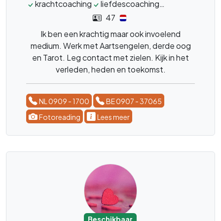
krachtcoaching
liefdescoaching
tarotkaarten
47
Ik ben een krachtig maar ook invoelend
medium. Werk met Aartsengelen, derde oog
en Tarot. Leg contact met zielen. Kijk in het
verleden, heden en toekomst.
NL 0909 - 1700
BE 0907 - 37065
Fotoreading
Lees meer
Beschikbaar