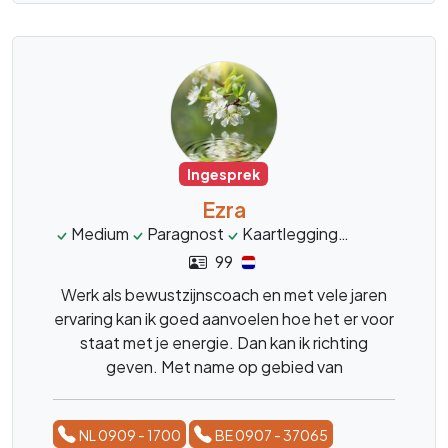
Ingesprek
Ezra
Medium
Paragnost
Kaartlegging
Engelenene
99
Werk als bewustzijnscoach en met vele jaren
ervaring kan ik goed aanvoelen hoe het er voor
staat met je energie. Dan kan ik richting
geven. Met name op gebied van
liefdesrelaties.
NL 0909 - 1700
BE 0907 - 37065