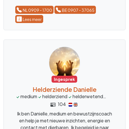
NL 0909 - 1700
BE 0907 - 37065
Lees meer
Ingesprek
Helderziende Danielle
medium
helderziend
helderwetend
heldervo
104
Ik ben Danielle, medium en bewustzijnscoach
en help je met nieuwe inzichten, energie en
contact met dierbaren. Ik begeleid je naar