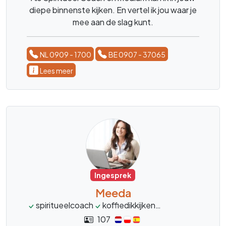
diepe binnenste kijken. En vertel ik jou waar je
mee aan de slag kunt.
NL 0909 - 1700
BE 0907 - 37065
Lees meer
Ingesprek
Meeda
spiritueelcoach
koffiedikkijken
kaartlegster
t
107