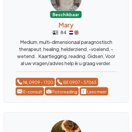
Beschikbaar
Mary
84
Medium, multi-dimensionaal paragnostisch
therapeut, healing, helderziend, -voelend, -
wetend.. Kaartlegging, reading. Gidsen, Voor
al uw vragen/advies help ik u graag verder.
NL 0909 - 1700
BE 0907 - 37065
E-consult
Fotoreading
Lees meer