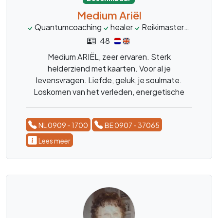
Medium Ariël
Quantumcoaching
healer
Reikimaster
inzicht
48
Medium ARIËL, zeer ervaren. Sterk
helderziend met kaarten. Voor al je
levensvragen. Liefde, geluk, je soulmate.
Loskomen van het verleden, energetische
beschermihg, narcistische interacties,
persoonlijke kracht hervinden, luisterend oor,
NL 0909 - 1700
BE 0907 - 37065
healing en inzicht
Lees meer