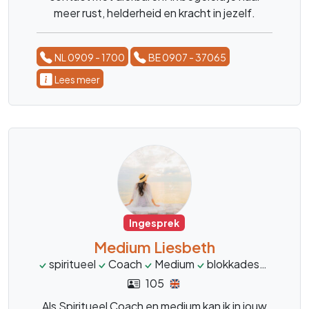
meer rust, helderheid en kracht in jezelf.
NL 0909 - 1700
BE 0907 - 37065
Lees meer
Ingesprek
Medium Liesbeth
spiritueel
Coach
Medium
blokkades
pijnpu
105
Als Spiritueel Coach en medium kan ik in jouw