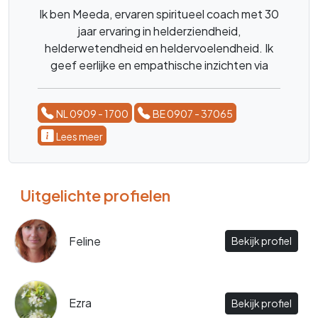
Ik ben Meeda, ervaren spiritueel coach met 30
jaar ervaring in helderziendheid,
helderwetendheid en heldervoelendheid. Ik
geef eerlijke en empathische inzichten via
tarot, Lenormand en koffiedik om jou meer
duidelijkheid en richting in je leven te bieden.
NL 0909 - 1700
BE 0907 - 37065
Lees meer
Uitgelichte profielen
Feline
Bekijk profiel
Ezra
Bekijk profiel