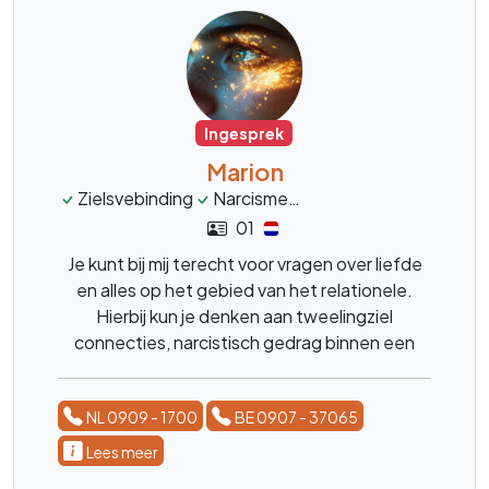
Ingesprek
Marion
Zielsvebinding
Narcisme
Tweelinzgielen
spiri
01
Je kunt bij mij terecht voor vragen over liefde
en alles op het gebied van het relationele.
Hierbij kun je denken aan tweelingziel
connecties, narcistisch gedrag binnen een
relatie. Als coach en medium kijk ik naar jouw
situatie.
NL 0909 - 1700
BE 0907 - 37065
Lees meer