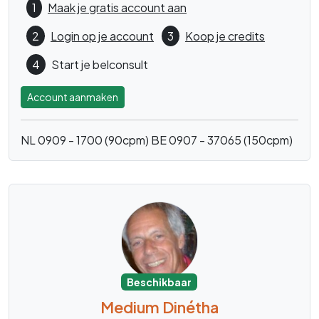
1
Maak je gratis account aan
2
Login op je account
3
Koop je credits
4
Start je belconsult
Account aanmaken
NL 0909 - 1700 (90cpm)
BE 0907 - 37065 (150cpm)
Beschikbaar
Medium Dinétha