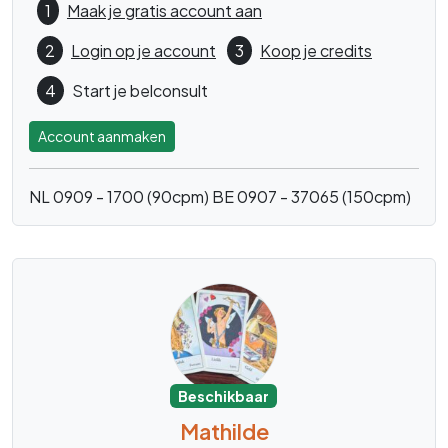
1
Maak je gratis account aan
2
Login op je account
3
Koop je credits
4
Start je belconsult
Account aanmaken
NL 0909 - 1700 (90cpm)
BE 0907 - 37065 (150cpm)
Beschikbaar
Mathilde