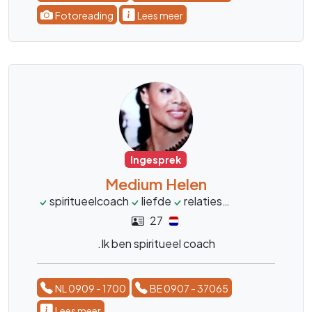
het leven. Geen vraag is mij te gek, ik kom snel
Fotoreading
Lees meer
tot de kern daar waar ik moet zijn, met sterke
tijdsaanduidingen. Ik doe het met alle liefde en
bezorgdheid zodat u snel weer verder kan.
Ingesprek
Medium Helen
spiritueelcoach
liefde
relaties
transformatie
27
.Ik ben spiritueel coach
NL 0909 - 1700
BE 0907 - 37065
Lees meer