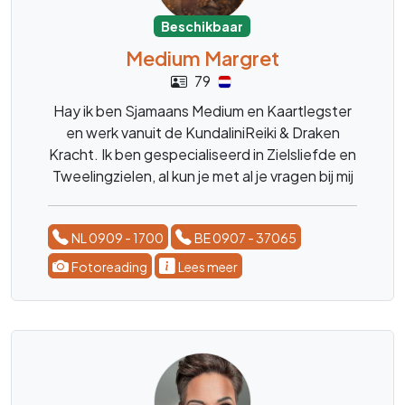
Beschikbaar
Medium Margret
79
Hay ik ben Sjamaans Medium en Kaartlegster
en werk vanuit de KundaliniReiki & Draken
Kracht. Ik ben gespecialiseerd in Zielsliefde en
Tweelingzielen, al kun je met al je vragen bij mij
terecht. Over Kinderen, Dieren, het leven, de
blije en moeilijke momenten. ik ben er voor
NL 0909 - 1700
BE 0907 - 37065
advies, en luisterend oor. liefs Margret
Fotoreading
Lees meer