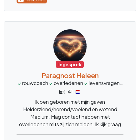
Ingesprek
Paragnost Heleen
rouwcoach
overledenen
levensvragen
helde
41
Ik ben geboren met mijn gaven
Helderziend/horend/voelend en wetend
Medium. Mag contact hebben met
overledenen mits zij zich melden. Ik kijk graag
met u mee, geen enkele vraag is mij vreemd.
Wees welkom. Liefs, Heleen.