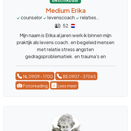
Beschikbaar
Medium Erika
counselor
levenscoach
relaties
stress
leve
52
Mijn naam is Erika al jaren werk ik binnen mijn
praktijk als levens coach. en begeleid mensen
met relatie stress angsten
gedragsproblematiek. en trauma's en
karmische relaties. geef energetische
behandelingen dit in combinatie met kristallen
NL 0909 - 1700
BE 0907 - 37065
en edelstenen. Heb je vragen over een
betekenis van een kristal of edelsteen bel me
Fotoreading
Lees meer
dan.