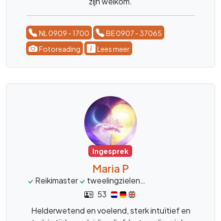
zijn welkom.
NL 0909 - 1700
BE 0907 - 37065
Fotoreading
Lees meer
Ingesprek
Maria P
Reikimaster
tweelingzielen
liefdescoach
heal
53
Helderwetend en voelend, sterk intuïtief en