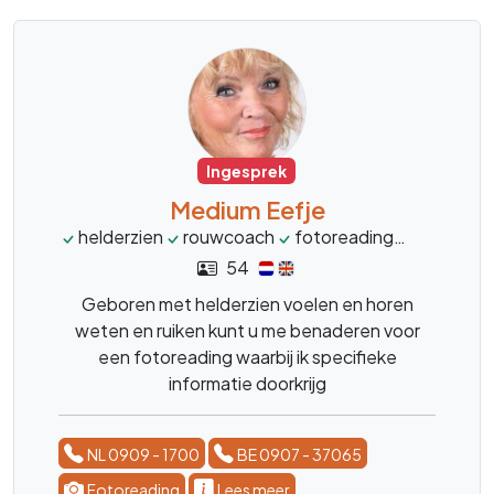
Ingesprek
Medium Eefje
helderzien
rouwcoach
fotoreading
levensco
54
Geboren met helderzien voelen en horen
weten en ruiken kunt u me benaderen voor
een fotoreading waarbij ik specifieke
informatie doorkrijg
NL 0909 - 1700
BE 0907 - 37065
Fotoreading
Lees meer