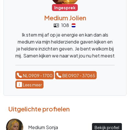
Ingesprek
Medium Jolien
108
Ik stem mij af op je energie en kan dan als
medium via mijn helderziende gaven kijken en
je heldere inzichten geven. Je bent welkom bij
mij. Samen kijken we naar wat jou nu het meest
helpt, zodat je lichter en meer in balans kunt
blijven.
NL 0909 - 1700
BE 0907 - 37065
Lees meer
Uitgelichte profielen
Medium Sonja
Bekijk profiel