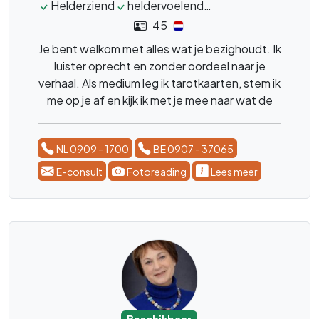
Helderziend
heldervoelend
Helderwetend
ka
45
Je bent welkom met alles wat je bezighoudt. Ik
luister oprecht en zonder oordeel naar je
verhaal. Als medium leg ik tarotkaarten, stem ik
me op je af en kijk ik met je mee naar wat de
toekomst voor jou in petto heeft, graag een
concrete vraag... Je kunt bij mij terecht voor
NL 0909 - 1700
BE 0907 - 37065
liefde, tweelingzielen,
toekomstvoorspellingen en zakelijk advies.
E-consult
Fotoreading
Lees meer
Ook is contact met overleden dierbaren
mogelijk. Al 30 jaar ervaring – niets is gek.