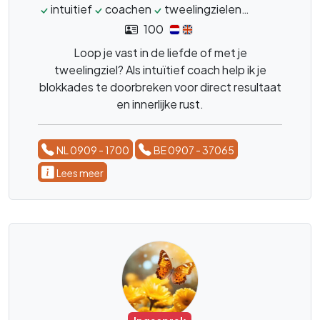
intuitief
coachen
tweelingzielen
zielsverwan
100
Loop je vast in de liefde of met je
tweelingziel? Als intuïtief coach help ik je
blokkades te doorbreken voor direct resultaat
en innerlijke rust.
NL 0909 - 1700
BE 0907 - 37065
Lees meer