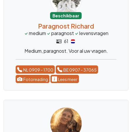
Beschikbaar
Paragnost Richard
medium
paragnost
levensvragen
61
Medium, paragnost. Voor al uw vragen.
NL 0909 - 1700
BE 0907 - 37065
Fotoreading
Lees meer