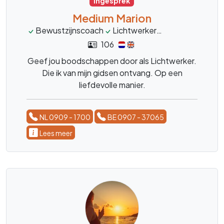
Ingesprek
Medium Marion
Bewustzijnscoach
Lichtwerker
mediumschap
106
Geef jou boodschappen door als Lichtwerker.
Die ik van mijn gidsen ontvang. Op een
liefdevolle manier.
NL 0909 - 1700
BE 0907 - 37065
Lees meer