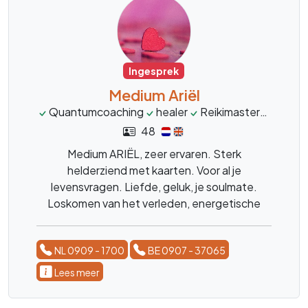
Ingesprek
Medium Ariël
Quantumcoaching
healer
Reikimaster
inzicht
48
Medium ARIËL, zeer ervaren. Sterk
helderziend met kaarten. Voor al je
levensvragen. Liefde, geluk, je soulmate.
Loskomen van het verleden, energetische
beschermihg, narcistische interacties,
persoonlijke kracht hervinden, luisterend oor,
NL 0909 - 1700
BE 0907 - 37065
healing en inzicht
Lees meer