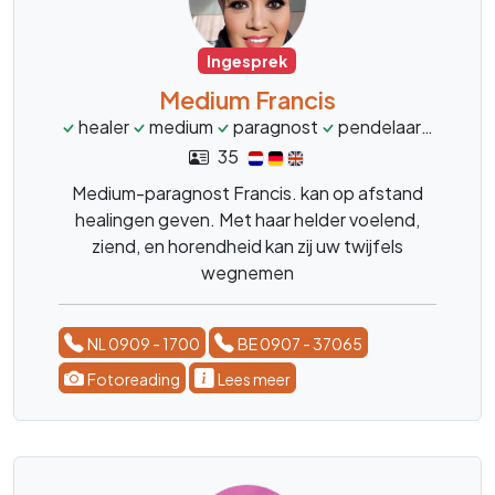
Ingesprek
Medium Francis
healer
medium
paragnost
pendelaar
onrust
35
Medium-paragnost Francis. kan op afstand
healingen geven. Met haar helder voelend,
ziend, en horendheid kan zij uw twijfels
wegnemen
NL 0909 - 1700
BE 0907 - 37065
Fotoreading
Lees meer