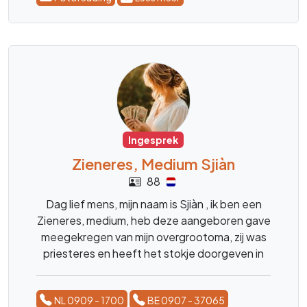
Ingesprek
Zieneres, Medium Sjiàn
88
Dag lief mens, mijn naam is Sjiàn , ik ben een
Zieneres, medium, heb deze aangeboren gave
meegekregen van mijn overgrootoma, zij was
priesteres en heeft het stokje doorgeven in
de familie ,, ik ben al mijn hele leven bezig met
spiritualiteit en heb menig veel mensen al
NL 0909 - 1700
BE 0907 - 37065
mogen begeleiden bij hun processen , reis in