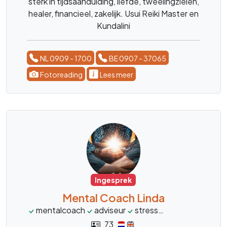
sterk in tijdsaanduiding, liefde, tweelingzielen,
healer, financieel, zakelijk. Usui Reiki Master en
Kundalini
NL 0909 - 1700
BE 0907 - 37065
Fotoreading
Lees meer
Ingesprek
Mental Coach Linda
mentalcoach
adviseur
stress
burnout
over
73