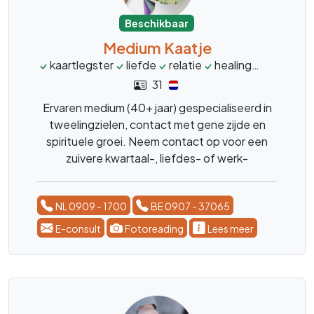
Beschikbaar
Medium Kaatje
kaartlegster
liefde
relatie
healing
inzichten
31
Ervaren medium (40+ jaar) gespecialiseerd in
tweelingzielen, contact met gene zijde en
spirituele groei. Neem contact op voor een
zuivere kwartaal-, liefdes- of werk-
kaartlegging
NL 0909 - 1700
BE 0907 - 37065
E-consult
Fotoreading
Lees meer