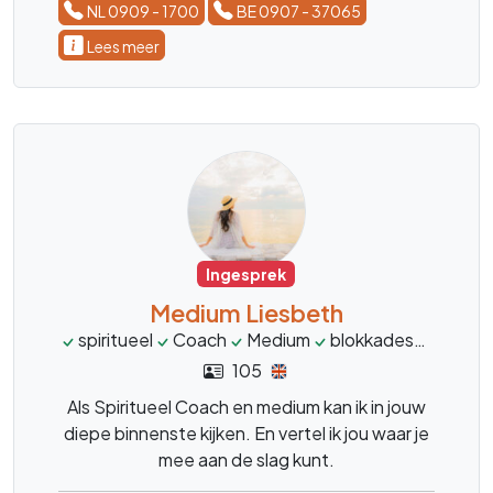
NL 0909 - 1700
BE 0907 - 37065
Lees meer
Ingesprek
Medium Liesbeth
spiritueel
Coach
Medium
blokkades
pijnpu
105
Als Spiritueel Coach en medium kan ik in jouw
diepe binnenste kijken. En vertel ik jou waar je
mee aan de slag kunt.