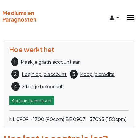
Mediums en
Paragnosten
Hoe werkt het
1
Maak je gratis account aan
2
Login op je account
3
Koop je credits
4
Start je belconsult
Account aanmaken
NL 0909 - 1700 (90cpm)
BE 0907 - 37065 (150cpm)