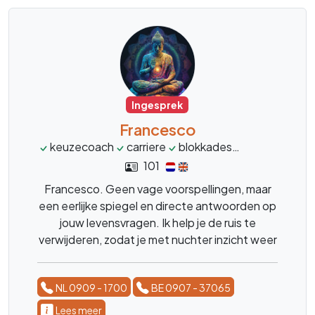
Ingesprek
Francesco
keuzecoach
carriere
blokkades
levensvragen
101
Francesco. Geen vage voorspellingen, maar
een eerlijke spiegel en directe antwoorden op
jouw levensvragen. Ik help je de ruis te
verwijderen, zodat je met nuchter inzicht weer
de regie pakt
NL 0909 - 1700
BE 0907 - 37065
Lees meer