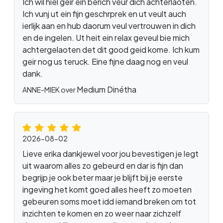
Ich wil hiel geir ein berich veur dich achterlaoten.
Ich vunj ut ein fijn geschrprek en ut veult auch
ierlijk aan en hub daorum veul vertrouwen in dich
en de ingelen. Ut heit ein relax geveul bie mich
achtergelaoten det dit good geid kome. Ich kum
geir nog us teruck. Eine fijne daag nog en veul
dank.
Medium Dinétha
ANNE-MIEK over
2026-08-02
Lieve erika dankjewel voor jou bevestigen je legt
uit waarom alles zo gebeurd en dar is fijn dan
begrijp je ook beter maar je blijft bij je eerste
ingeving het komt goed alles heeft zo moeten
gebeuren soms moet idd iemand breken om tot
inzichten te komen en zo weer naar zichzelf