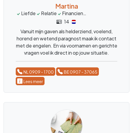
Martina
Liefde
Relatie
Financien
helderziend
persoo
14
Vanuit mijn gaven als helderziend, voelend,
horend en wetend paragnost maak ik contact
met de engelen. En via voornamen en gerichte
vragen voel ik direct in op jouw situatie.
NL 0909 - 1700
BE 0907 - 37065
Lees meer