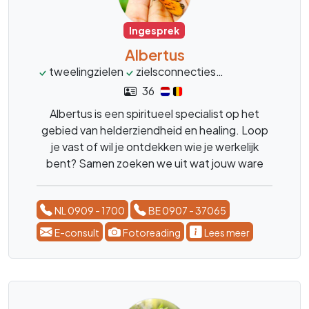
Ingesprek
Albertus
tweelingzielen
zielsconnecties
financien
groe
36
Albertus is een spiritueel specialist op het
gebied van helderziendheid en healing. Loop
je vast of wil je ontdekken wie je werkelijk
bent? Samen zoeken we uit wat jouw ware
zelf is en transformeren we je voor de
toekomst. Dankzij zijn zuivere gaven en
NL 0909 - 1700
BE 0907 - 37065
energetische healing krijg je de helderheid en
kracht die je nodig hebt.
E-consult
Fotoreading
Lees meer