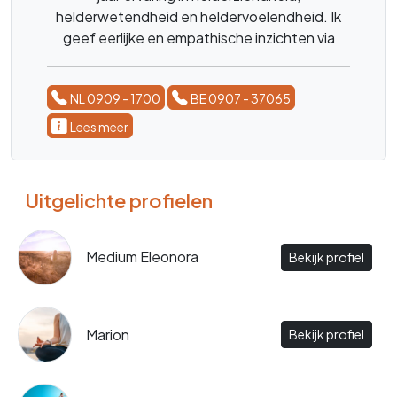
helderwetendheid en heldervoelendheid. Ik
geef eerlijke en empathische inzichten via
tarot, Lenormand en koffiedik om jou meer
duidelijkheid en richting in je leven te bieden.
NL 0909 - 1700
BE 0907 - 37065
Lees meer
Uitgelichte profielen
Medium Eleonora
Bekijk profiel
Marion
Bekijk profiel