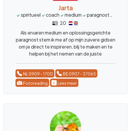
Jarta
spiritueel
coach
medium
paragnost
levens
20
Als ervaren medium en oplossingsgerichte
paragnost stem ik me af op mijn zuivere gidsen
om je direct te inspireren, blij te maken en te
helpen bij het nemen van de juiste
beslissingen.
NL 0909 - 1700
BE 0907 - 37065
Fotoreading
Lees meer