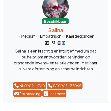
Beschikbaar
Salina
Medium
Empathisch
Kaartleggingen
51
Salina is een krachtig en intuïtief medium dat
jou helpt om antwoorden te vinden op
prangende levens- en relatievragen. Met haar
zuivere afstemming en scherpe inzichten
brengt zij direct overzicht in complexe
situaties. Ervaar de rust van een verhelderend
NL 0909 - 1700
BE 0907 - 37065
consult en herpak jouw eigen regie.
Fotoreading
Lees meer