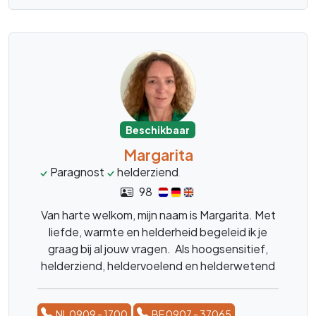
Beschikbaar
Margarita
Paragnost
helderziend
heldervoelendenhelde
98
Van harte welkom, mijn naam is Margarita. Met
liefde, warmte en helderheid begeleid ik je
graag bij al jouw vragen. Als hoogsensitief,
helderziend, heldervoelend en helderwetend
begeleider bied ik inzichten, energieheling en
traumaverwerking voor het loslaten van
NL 0909 - 1700
BE 0907 - 37065