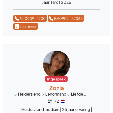
Jaar Tarot 2026
NL 0909 - 1700
BE 0907 - 37065
Lees meer
Ingesprek
Zonia
Helderziend
Lenormand
Liefde
Relaties
We
72
Helderziend medium | 25 jaar ervaring |