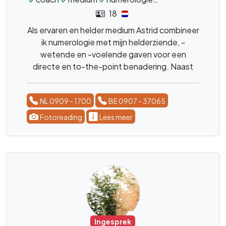
18
Als ervaren en helder medium Astrid combineer
ik numerologie met mijn helderziende, -
wetende en -voelende gaven voor een
directe en to-the-point benadering. Naast
een uitgebreide persoonsbeschrijving aan de
hand van je geboortedatum, leg ik de
NL 0909 - 1700
BE 0907 - 37065
Lenormand- en Titania's gelukskaarten om
direct de antwoorden te vinden die jij zoekt.
Fotoreading
Lees meer
Ingesprek