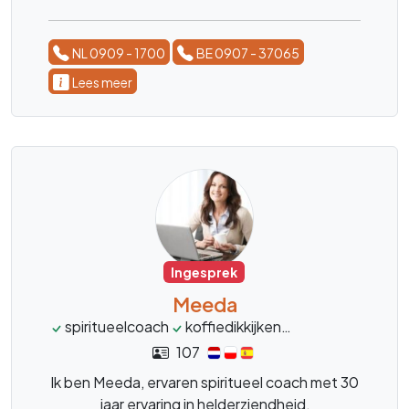
NL 0909 - 1700
BE 0907 - 37065
Lees meer
Ingesprek
Meeda
spiritueelcoach
koffiedikkijken
kaartlegster
t
107
Ik ben Meeda, ervaren spiritueel coach met 30
jaar ervaring in helderziendheid,