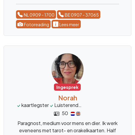
kan er voor zorgen dat je meer in eigen kracht
komt te staan.
NL 0909 - 1700
BE 0907 - 37065
Fotoreading
Lees meer
Ingesprek
Norah
kaartlegster
Luisterend
Ondersteunend
lev
50
Paragnost, medium voor mens en dier. Ik werk
eveneens met tarot- en orakelkaarten. Half