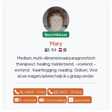
Beschikbaar
Mary
84
Medium, multi-dimensionaal paragnostisch
therapeut, healing, helderziend, -voelend, -
wetend.. Kaartlegging, reading. Gidsen, Voor
al uw vragen/advies help ik u graag verder.
NL 0909 - 1700
BE 0907 - 37065
E-consult
Fotoreading
Lees meer