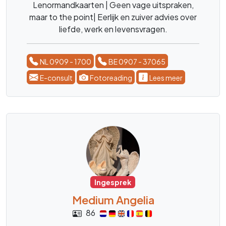
Lenormandkaarten | Geen vage uitspraken,
maar to the point| Eerlijk en zuiver advies over
liefde, werk en levensvragen.
NL 0909 - 1700
BE 0907 - 37065
E-consult
Fotoreading
Lees meer
Ingesprek
Medium Angelia
86