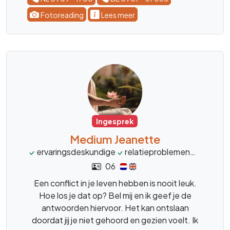
blokkades en trauma’s. Je kunt bij mij terecht
met uiteenlopende vragen, bijvoorbeeld over
Fotoreading
Lees meer
relaties, liefde, werk, carrière, financiën,
persoonlijke ontwikkeling en levensvragen.
Ook voor jouw huisdieren kun je bij mij terecht
voor dierencommunicatie, energieheling en
traumaheling, met aandacht voor hun welzijn,
balans en innerlijke rust.
Ingesprek
Medium Jeanette
ervaringsdeskundige
relatieproblemen
familie
06
Een conflict in je leven hebben is nooit leuk.
Hoe los je dat op? Bel mij en ik geef je de
antwoorden hiervoor. Het kan ontslaan
doordat jij je niet gehoord en gezien voelt. Ik