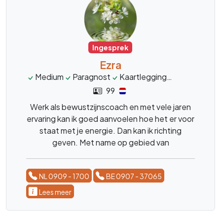
Ingesprek
Ezra
Medium
Paragnost
Kaartlegging
Engelenene
99
Werk als bewustzijnscoach en met vele jaren
ervaring kan ik goed aanvoelen hoe het er voor
staat met je energie. Dan kan ik richting
geven. Met name op gebied van
liefdesrelaties.
NL 0909 - 1700
BE 0907 - 37065
Lees meer