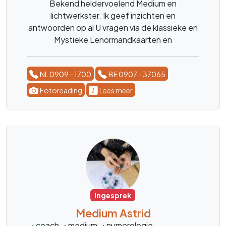
Bekend heldervoelend Medium en
lichtwerkster. Ik geef inzichten en
antwoorden op al U vragen via de klassieke en
Mystieke Lenormandkaarten en
engelentherapie.
NL 0909 - 1700
BE 0907 - 37065
Fotoreading
Lees meer
Ingesprek
Medium Astrid
coach
medium
numerologie
lenormand
gel