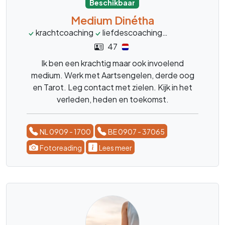
Beschikbaar
Medium Dinétha
krachtcoaching
liefdescoaching
tarotkaarten
47
Ik ben een krachtig maar ook invoelend
medium. Werk met Aartsengelen, derde oog
en Tarot. Leg contact met zielen. Kijk in het
verleden, heden en toekomst.
NL 0909 - 1700
BE 0907 - 37065
Fotoreading
Lees meer