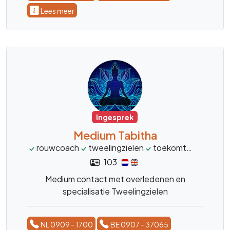
Lees meer
Ingesprek
Medium Tabitha
rouwcoach
tweelingzielen
toekomt
levensvr
103
Medium contact met overledenen en
specialisatie Tweelingzielen
NL 0909 - 1700
BE 0907 - 37065