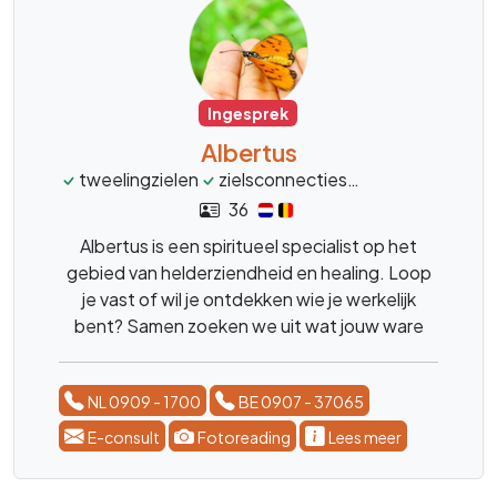
Ingesprek
Albertus
tweelingzielen
zielsconnecties
financien
groe
36
Albertus is een spiritueel specialist op het
gebied van helderziendheid en healing. Loop
je vast of wil je ontdekken wie je werkelijk
bent? Samen zoeken we uit wat jouw ware
zelf is en transformeren we je voor de
toekomst. Dankzij zijn zuivere gaven en
NL 0909 - 1700
BE 0907 - 37065
energetische healing krijg je de helderheid en
kracht die je nodig hebt.
E-consult
Fotoreading
Lees meer