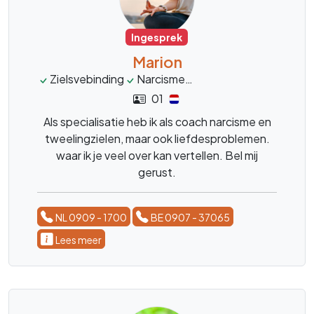
Ingesprek
Marion
Zielsvebinding
Narcisme
Tweelinzgielen
spiri
01
Als specialisatie heb ik als coach narcisme en
tweelingzielen, maar ook liefdesproblemen.
waar ik je veel over kan vertellen. Bel mij
gerust.
NL 0909 - 1700
BE 0907 - 37065
Lees meer