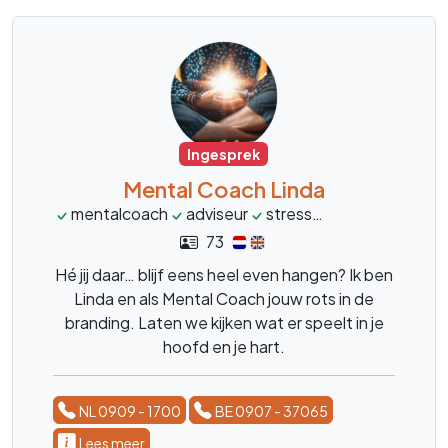
Ingesprek
Mental Coach Linda
mentalcoach
adviseur
stress
burnout
over
73
Hé jij daar… blijf eens heel even hangen? Ik ben
Linda en als Mental Coach jouw rots in de
branding. Laten we kijken wat er speelt in je
hoofd en je hart.
NL 0909 - 1700
BE 0907 - 37065
Lees meer