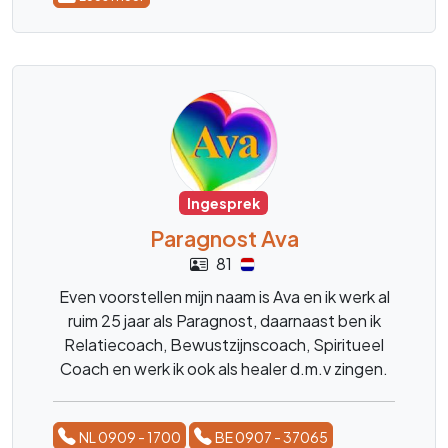
Ingesprek
Paragnost Ava
81
Even voorstellen mijn naam is Ava en ik werk al
ruim 25 jaar als Paragnost, daarnaast ben ik
Relatiecoach, Bewustzijnscoach, Spiritueel
Coach en werk ik ook als healer d.m.v zingen.
Ik ben helder voelend en helder wetend.
NL 0909 - 1700
BE 0907 - 37065