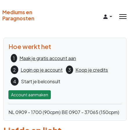
Mediums en
Paragnosten
Hoe werkt het
1
Maak je gratis account aan
2
Login op je account
3
Koop je credits
4
Start je belconsult
Account aanmaken
NL 0909 - 1700 (90cpm)
BE 0907 - 37065 (150cpm)