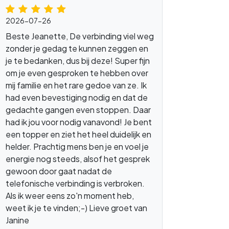
2026-07-26
Beste Jeanette, De verbinding viel weg
zonder je gedag te kunnen zeggen en
je te bedanken, dus bij deze! Super fijn
om je even gesproken te hebben over
mij familie en het rare gedoe van ze. Ik
had even bevestiging nodig en dat de
gedachte gangen even stoppen. Daar
had ik jou voor nodig vanavond! Je bent
missie
systeemopstellingen
een topper en ziet het heel duidelijk en
helder. Prachtig mens ben je en voel je
energie nog steeds, alsof het gesprek
gewoon door gaat nadat de
telefonische verbinding is verbroken.
Als ik weer eens zo'n moment heb,
weet ik je te vinden;-) Lieve groet van
Janine