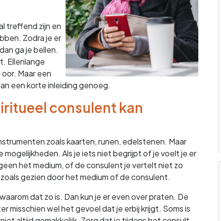
treffend zijn en
ebben. Zodra je er
dan ga je bellen.
t. Ellenlange
d oor. Maar een
an een korte inleiding genoeg.
ritueel consulent kan
trumenten zoals kaarten, runen, edelstenen. Maar
mogelijkheden. Als je iets niet begrijpt of je voelt je er
tgeen het medium, of de consulent je vertelt niet zo
d zoals gezien door het medium of de consulent.
n waarom dat zo is. Dan kun je er even over praten. De
r misschien wel het gevoel dat je erbij krijgt. Soms is
iet altijd gemakkelijk. Zorg dat je tijdens het consult