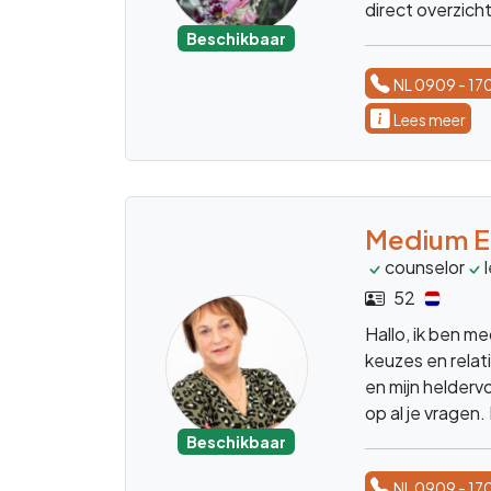
direct overzicht
verhelderend co
Beschikbaar
NL 0909 - 17
Lees meer
Medium E
counselor
52
Hallo, ik ben me
keuzes en rela
en mijn helder
op al je vragen
de natuur neem 
Beschikbaar
gewoon een lui
NL 0909 - 17