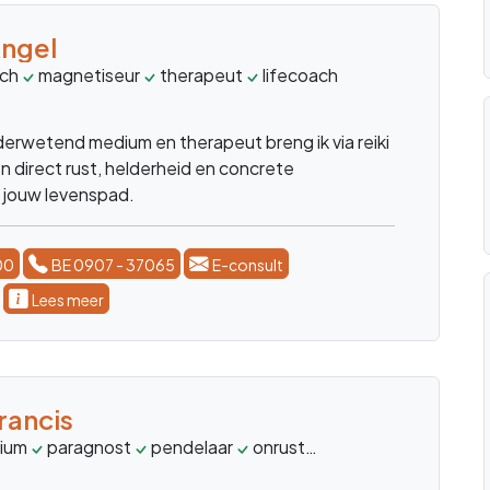
ngel
ach
magnetiseur
therapeut
lifecoach
healthcoach
r
lderwetend medium en therapeut breng ik via reiki
 direct rust, helderheid en concrete
jouw levenspad.
00
BE 0907 - 37065
E-consult
Lees meer
rancis
ium
paragnost
pendelaar
onrust
wegnemen