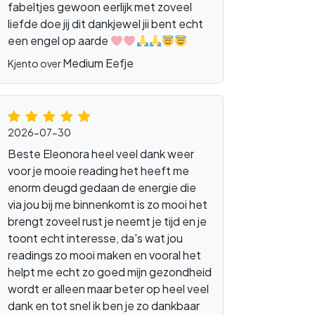
fabeltjes gewoon eerlijk met zoveel
liefde doe jij dit dankjewel jii bent echt
een engel op aarde
Medium Eefje
Kjento over
2026-07-30
Beste Eleonora heel veel dank weer
voor je mooie reading het heeft me
enorm deugd gedaan de energie die
via jou bij me binnenkomt is zo mooi het
brengt zoveel rust je neemt je tijd en je
toont echt interesse, da's wat jou
readings zo mooi maken en vooral het
helpt me echt zo goed mijn gezondheid
wordt er alleen maar beter op heel veel
dank en tot snel ik ben je zo dankbaar