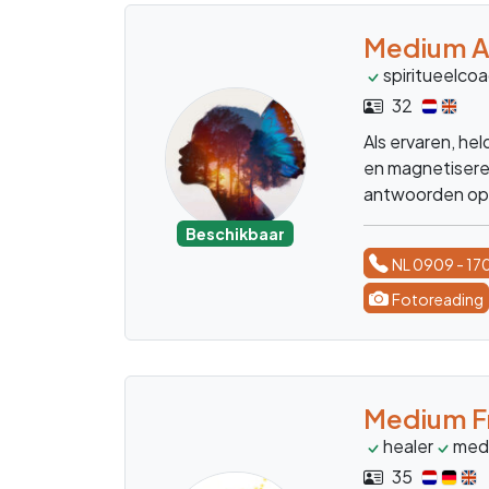
Medium A
spiritueelco
32
Als ervaren, he
en magnetiseren
antwoorden op 
Beschikbaar
NL 0909 - 17
Fotoreading
Medium F
healer
med
35