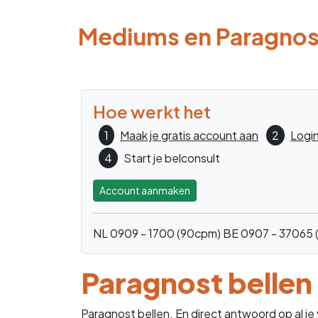
Mediums en Paragno
Hoe werkt het
1
Maak je gratis account aan
2
Login
4
Start je belconsult
Account aanmaken
NL 0909 - 1700 (90cpm)
BE 0907 - 37065 
Paragnost bellen
Paragnost bellen. En direct antwoord op al j