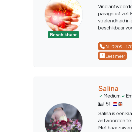
Vind antwoorden
paragnost zet F
voelendheid in 
beschikbaar voo
Beschikbaar
NL 0909 - 17
Lees meer
Salina
Medium
Em
51
Salina is een kr
antwoorden te 
Met haar zuiver