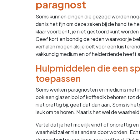
paragnost
Soms kunnen dingen die gezegd worden nogal 
dan is het fijn om deze zaken bij de hand te h
klaar voor bent, je niet gestoord kunt worden 
Geef kort en bondig de reden waarvoor je bel
verhalen mogen als je belt voor een luisteren
vakkundig medium en of helderziende heeft a
Hulpmiddelen die een spi
toepassen
Soms werken paragnosten en mediums met ins
ook een glazen bol of koffiedik behoren tot de 
niet prettig bij, geef dat dan aan. Soms is he
leuk om te horen. Maar is het wel de waarhei
Vertel dat je het moeilijk vindt of onprettig e
waarheid zal er niet anders door worden. Echte
de waarheid nu een keer zeer treffend. Dat is n