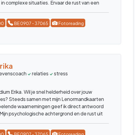
 in complexe situaties. Ervaar de rust van een
nsult en herpak jouw eigen regie.
00
BE 0907 - 37065
Fotoreading
rika
levenscoach
relaties
stress
levensproblematiek
ziels
dium Erika. Wil je snel helderheid over jouw
ties? Steeds samen met mijn Lenormandkaarten
voelende waarnemingen geef ik direct antwoord
. Mijn psychologische achtergrond en de rust uit
ik mee in elk gesprek. Heb je vragen of zoek je
sterend oor?
00
BE 0907 - 37065
Fotoreading