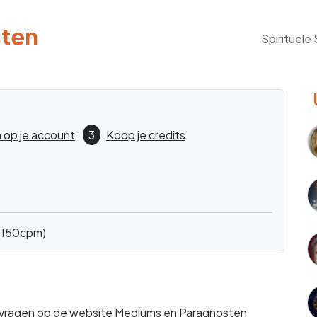
sten
Spirituele
 op je account
3
Koop je credits
(150cpm)
e vragen op de website
Mediums en Paragnosten