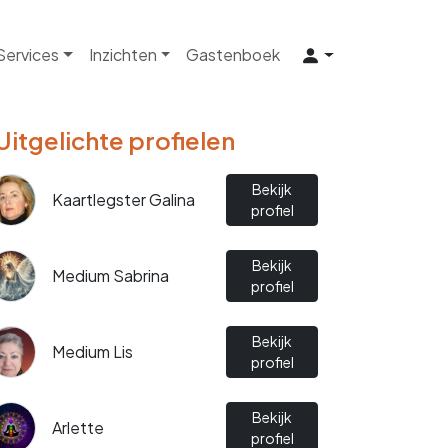
 Services
Inzichten
Gastenboek
Uitgelichte profielen
Bekijk
Kaartlegster Galina
profiel
Bekijk
Medium Sabrina
profiel
Bekijk
Medium Lis
profiel
Bekijk
Arlette
profiel