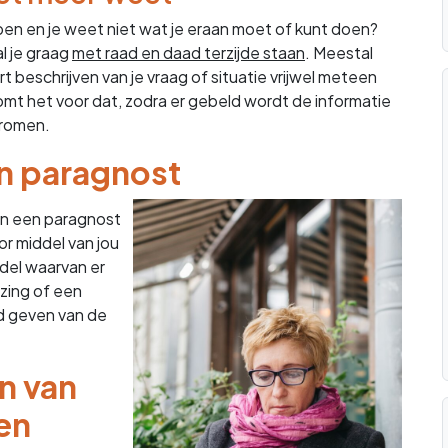
ippen en je weet niet wat je eraan moet of kunt doen?
al je graag
met raad en daad terzijde staan
. Meestal
t beschrijven van je vraag of situatie vrijwel meteen
komt het voor dat, zodra er gebeld wordt de informatie
tromen.
en paragnost
an een paragnost
or middel van jou
del waarvan er
ezing of een
d geven van de
n van
en