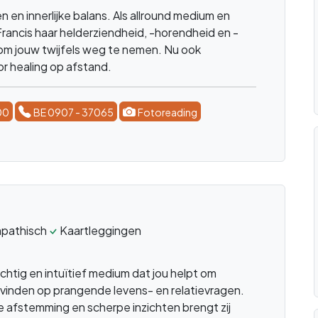
 en innerlijke balans. Als allround medium en
rancis haar helderziendheid, -horendheid en -
om jouw twijfels weg te nemen. Nu ook
r healing op afstand.
00
BE 0907 - 37065
Fotoreading
pathisch
Kaartleggingen
achtig en intuïtief medium dat jou helpt om
vinden op prangende levens- en relatievragen.
e afstemming en scherpe inzichten brengt zij