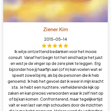
Ziener Kim
2015-05-14
Ik wil je ontzettend bedanken voor het mooie
consult. Vanaf het begin tot het eind had je het juist
en wist je de vinger op de zere plek te leggen. Erg
bijzonder hoe jij haarfijn aan (of in) kan voelen wat er
speelt zowel bij mij, als bij de personen die ik heb
genoemd. Ik heb het gevoel dat ik weer in mijn kracht
sta. Je hebt een nuchtere, verhelderende kijk op
zaken en kan precies verwoorden waar ik zelf niet op
of bij kan komen. Confronterend, maar tegelijkertijd
valt er een last van mijn schouders door de inzichten
die je me hebt gegeven. Helaas werd de verbinding