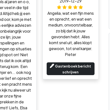
2019-12-29
ls al jaren en o o,
er veel in die tijd
Angelia, wat een fijn mens
Altijd heb jij een
en oprecht, en wat een
nd oor, kom je met
medium, onvoorstelbaar,
 eerlijke adviezen
zo blij dat ik jouw
 onbelangrijk voor
gevonden hebt. Alles
ze lijn; jouw
komt snel uit, alles klopt
spellingen en
gewoon, tot snel kanjer.
ingen op situaties
Pieter
tijd spot on! Niet
ts dat ik ook altijd
u terug kom. Een
Gastenboek bericht
njer en... ook nog
schrijven
er lief en oprecht
t een pracht mens
k kijk nu alweer uit
ar onze fijne
prekken in de
mst! Liefs, Elsa