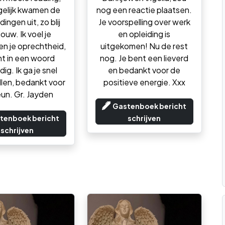
 gelijk kwamen de
nog een reactie plaatsen.
dingen uit, zo blij
Je voorspelling over werk
ouw. Ik voel je
en opleiding is
n je oprechtheid,
uitgekomen! Nu de rest
nt in een woord
nog. Je bent een lieverd
ig. Ik ga je snel
en bedankt voor de
len, bedankt voor
positieve energie. Xxx
eun. Gr. Jayden
Gastenboek bericht
tenboek bericht
schrijven
schrijven