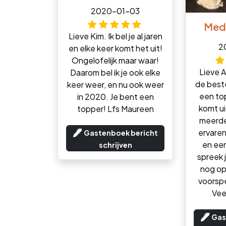
2020-01-03
Med
Lieve Kim. Ik bel je al jaren
2
en elke keer komt het uit!
Ongelofelijk maar waar!
Lieve A
Daarom bel ik je ook elke
de best
keer weer, en nu ook weer
een to
in 2020. Je bent een
komt ui
topper! Lfs Maureen
meerde
ervaren
Gastenboek bericht
en ee
schrijven
spreek j
nog op
voorspe
Veel
Gas