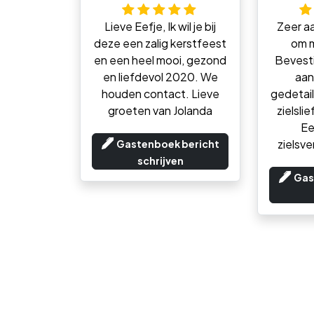
Lieve Eefje, Ik wil je bij
Zeer a
deze een zalig kerstfeest
om m
en een heel mooi, gezond
Bevesti
en liefdevol 2020. We
aan
houden contact. Lieve
gedetail
groeten van Jolanda
zielsli
Ee
zielsv
Gastenboek bericht
schrijven
Gas