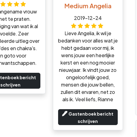
Medium Angelia
angename vrouw
2019-12-24
et te praten.
ging van wat ik al
Lieve Angelia, ik wil je
voelde. Zeer
bedanken voor alles wat je
leerde uitleg over
hebt gedaan voor mij, ik
efdes en chakra's.
wens jouw een heerlijke
n goto voor
kerst en een nog mooier
erwantschappen.
nieuwjaar. Ik vindt jouw zo
ongeloofelijk goed,
tenboek bericht
mensen die jouw bellen,
schrijven
zullen dit ervaren, net zo
als ik. Veel liefs, Rianne
Gastenboek bericht
schrijven