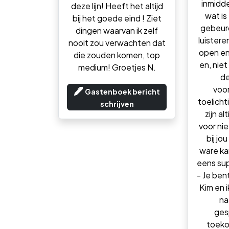
inmidde
deze lijn! Heeft het altijd
wat is 
bij het goede eind ! Ziet
gebeurd 
dingen waarvan ik zelf
luistere
nooit zou verwachten dat
open en
die zouden komen, top
en, niet
medium! Groetjes N.
de
voor
Gastenboek bericht
toelicht
schrijven
zijn al
voor nie
bij jo
ware ka
eens sup
- Je ben
Kim en i
na
ges
toeko