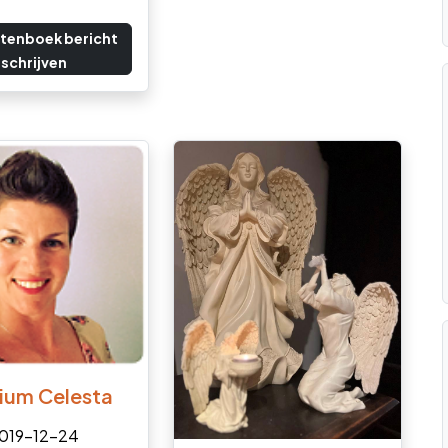
tenboek bericht
schrijven
ium Celesta
019-12-24