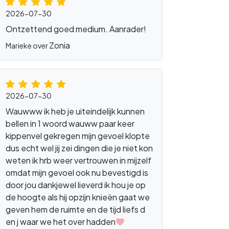
2026-07-30
Ontzettend goed medium. Aanrader!
Zonia
Marieke over
2026-07-30
Wauwww ik heb je uiteindelijk kunnen
bellen in 1 woord wauww paar keer
kippenvel gekregen mijn gevoel klopte
dus echt wel jij zei dingen die je niet kon
weten ik hrb weer vertrouwen in mijzelf
omdat mijn gevoel ook nu bevestigd is
door jou dankjewel lieverd ik hou je op
de hoogte als hij opzijn knieën gaat we
geven hem de ruimte en de tijd liefs d
en j waar we het over hadden