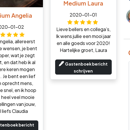
Medium Laura
2020-01-01
ium Angelia
020-01-02
Lieve bellers en collega’s,
Ik wens jullie een mooi jaar
ngelia, allereerst
en alle goeds voor 2020!
e wensen, je bent
Hartelijke groet, Laura
pper, wat je zegt
t, en dat heb ik al
Gastenboek bericht
re keren mogen
schrijven
. Je bent een lief
n oprecht mens,
e snel, en ik hoop
 heel veel mooie
llingen van jouw,
 liefs Claudia
tenboek bericht