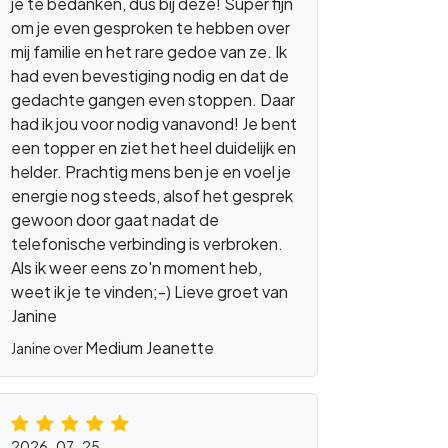
je te bedanken, dus bij deze! Super fijn
om je even gesproken te hebben over
mij familie en het rare gedoe van ze. Ik
had even bevestiging nodig en dat de
gedachte gangen even stoppen. Daar
had ik jou voor nodig vanavond! Je bent
een topper en ziet het heel duidelijk en
helder. Prachtig mens ben je en voel je
energie nog steeds, alsof het gesprek
gewoon door gaat nadat de
telefonische verbinding is verbroken.
Als ik weer eens zo'n moment heb,
weet ik je te vinden;-) Lieve groet van
Janine
Medium Jeanette
Janine over
2026-07-25