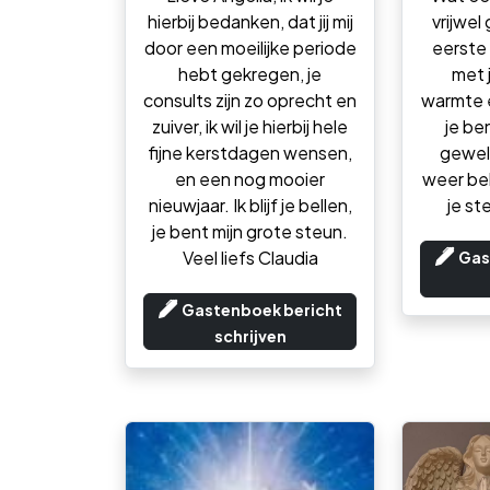
hierbij bedanken, dat jij mij
vrijwel
door een moeilijke periode
eerste 
hebt gekregen, je
met j
consults zijn zo oprecht en
warmte e
zuiver, ik wil je hierbij hele
je be
fijne kerstdagen wensen,
geweld
en een nog mooier
weer bel
nieuwjaar. Ik blijf je bellen,
je st
je bent mijn grote steun.
Veel liefs Claudia
Gas
Gastenboek bericht
schrijven