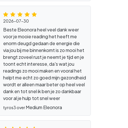
2026-07-30
Beste Eleonora heel veel dank weer
voor je mooie reading het heeft me
enorm deugd gedaan de energie die
via jou bij me binnenkomt is zo mooi het
brengt zoveel rust je neemt je tijd en je
toont echt interesse, da's wat jou
readings zo mooi maken en vooral het
helpt me echt zo goed mijn gezondheid
wordt er alleen maar beter op heel veel
dank en tot snel ik ben je zo dankbaar
voor al je hulp tot snel weer
Medium Eleonora
tyros3 over