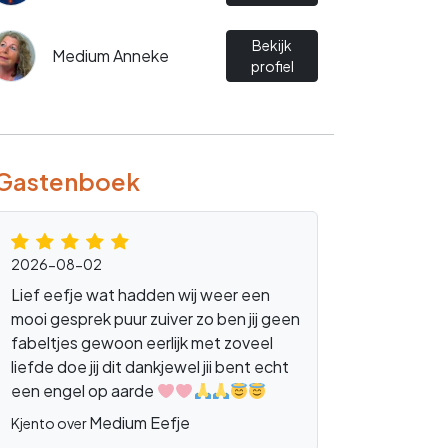
Bekijk
Medium Anneke
profiel
Gastenboek
2026-08-02
Lief eefje wat hadden wij weer een
mooi gesprek puur zuiver zo ben jij geen
fabeltjes gewoon eerlijk met zoveel
liefde doe jij dit dankjewel jii bent echt
een engel op aarde
Medium Eefje
Kjento over