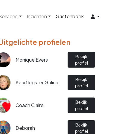
 Services
Inzichten
Gastenboek
Uitgelichte profielen
Bekijk
Monique Evers
profiel
Bekijk
Kaartlegster Galina
profiel
Bekijk
Coach Claire
profiel
Bekijk
Deborah
profiel