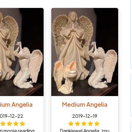
ium Angelia
Medium Angelia
019-12-22
2019-12-19
n mooie reading,
Dankjewel Angelia, zou