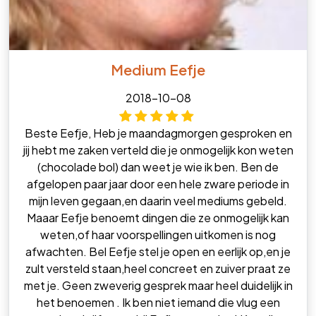
Medium Eefje
2018-10-08
Beste Eefje, Heb je maandagmorgen gesproken en
jij hebt me zaken verteld die je onmogelijk kon weten
(chocolade bol) dan weet je wie ik ben. Ben de
afgelopen paar jaar door een hele zware periode in
mijn leven gegaan,en daarin veel mediums gebeld.
Maaar Eefje benoemt dingen die ze onmogelijk kan
weten,of haar voorspellingen uitkomen is nog
afwachten. Bel Eefje stel je open en eerlijk op,en je
zult versteld staan,heel concreet en zuiver praat ze
met je. Geen zweverig gesprek maar heel duidelijk in
het benoemen . Ik ben niet iemand die vlug een