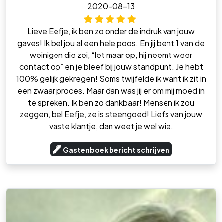
2020-08-13
Lieve Eefje, ik ben zo onder de indruk van jouw
gaves! Ik bel jou al een hele poos. En jij bent 1 van de
weinigen die zei, “let maar op, hij neemt weer
contact op” en je bleef bij jouw standpunt. Je hebt
100% gelijk gekregen! Soms twijfelde ik want ik zit in
een zwaar proces. Maar dan was jij er om mij moed in
te spreken. Ik ben zo dankbaar! Mensen ik zou
zeggen, bel Eefje, ze is steengoed! Liefs van jouw
vaste klantje, dan weet je wel wie.
Gastenboek bericht schrijven