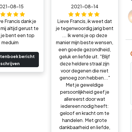
021-08-15
2021-08-14
ve Francis dank je
Lieve Francis, ik weet dat
mij altijd gerust te
je tegenwoordig jarig bent
n je bent een top
... Ik wens je op deze
meduim
manier mijn beste wensen,
een goede gezondheid,
geluk en liefde uit. "Blijf
tenboek bericht
deze heldere straal zijn
schrijven
voor degenen die niet
genoeg zon hebben..."
Met je geweldige
persoonlijkheid geef je
allereerst door wat
iedereen nodig heeft:
geloof en kracht om te
handelen. Met grote
dankbaarheid en liefde,