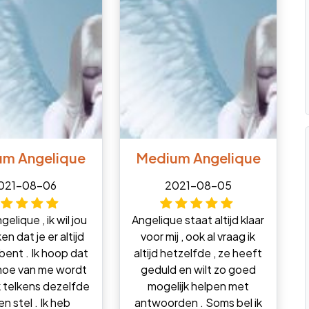
um Angelique
Medium Angelique
021-08-06
2021-08-05
gelique , ik wil jou
Angelique staat altijd klaar
n dat je er altijd
voor mij , ook al vraag ik
 bent . Ik hoop dat
altijd hetzelfde , ze heeft
 moe van me wordt
geduld en wilt zo goed
 telkens dezelfde
mogelijk helpen met
n stel . Ik heb
antwoorden . Soms bel ik