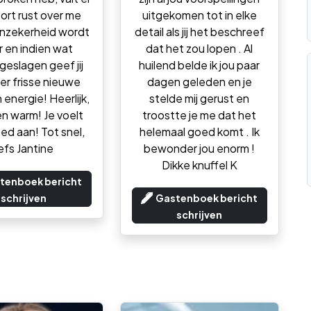
ort rust over me
uitgekomen tot in elke
nzekerheid wordt
detail als jij het beschreef
r en indien wat
dat het zou lopen . Al
geslagen geef jij
huilend belde ik jou paar
r frisse nieuwe
dagen geleden en je
energie! Heerlijk,
stelde mij gerust en
 en warm! Je voelt
troostte je me dat het
oed aan! Tot snel,
helemaal goed komt . Ik
iefs Jantine
bewonder jou enorm !
Dikke knuffel K
tenboek bericht
schrijven
Gastenboek bericht
schrijven