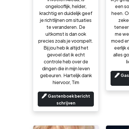
ongelooflijk, helder,
een so
krachtig en duidelijk geef
heen. O
je richtlijnen om situaties
zeke
te veranderen. De
teneer
uitkomst is dan ook
me wee
precies zoals je voorspelt.
moed en 
Bij jou heb ik altijd het
eerlijk
gevoel dat ik echt
alles g
controle heb over de
l
dingen die in mijn leven
gebeuren. Hartelijk dank
Gas
hiervoor, Tim
Gastenboek bericht
schrijven