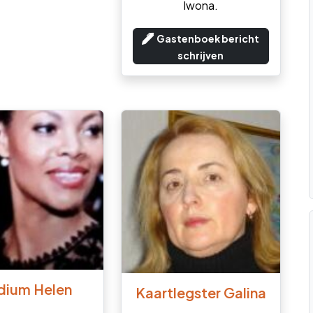
Iwona.
Gastenboek bericht
schrijven
ium Helen
Kaartlegster Galina