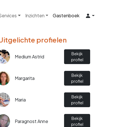
 Services
Inzichten
Gastenboek
Uitgelichte profielen
Bekijk
Medium Astrid
profiel
Bekijk
Margarita
profiel
Bekijk
Maria
profiel
Bekijk
Paragnost Anne
profiel