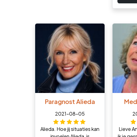
Paragnost Alieda
Med
2021-08-05
2
Alieda. Hoe jij situaties kan
Lieve An
invoelen Alieda, is
ik je ges