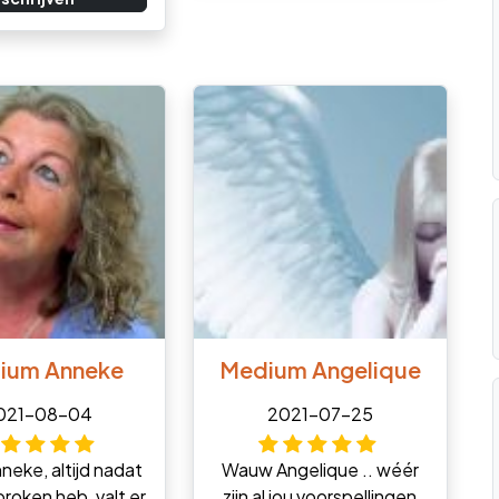
ium Anneke
Medium Angelique
021-08-04
2021-07-25
neke, altijd nadat
Wauw Angelique .. wéér
proken heb, valt er
zijn al jou voorspellingen