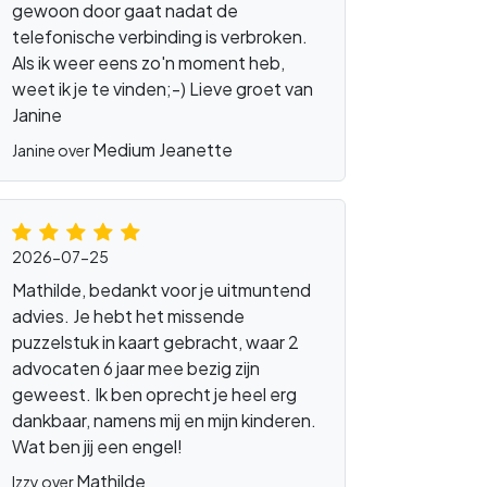
gewoon door gaat nadat de
telefonische verbinding is verbroken.
Als ik weer eens zo'n moment heb,
weet ik je te vinden;-) Lieve groet van
Janine
Medium Jeanette
Janine over
2026-07-25
Mathilde, bedankt voor je uitmuntend
advies. Je hebt het missende
puzzelstuk in kaart gebracht, waar 2
advocaten 6 jaar mee bezig zijn
geweest. Ik ben oprecht je heel erg
dankbaar, namens mij en mijn kinderen.
Wat ben jij een engel!
Mathilde
Izzy over