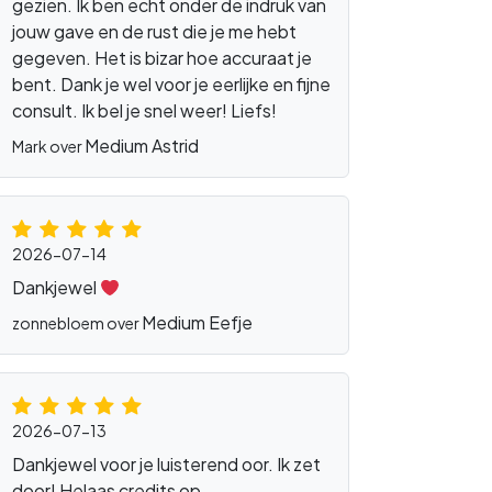
gezien. Ik ben echt onder de indruk van
jouw gave en de rust die je me hebt
gegeven. Het is bizar hoe accuraat je
bent. Dank je wel voor je eerlijke en fijne
consult. Ik bel je snel weer! Liefs!
Medium Astrid
Mark over
2026-07-14
Dankjewel
Medium Eefje
zonnebloem over
2026-07-13
Dankjewel voor je luisterend oor. Ik zet
door! Helaas credits op.