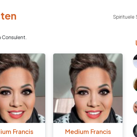
sten
Spirituele
n Consulent.
ium Francis
Medium Francis