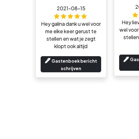
2
2021-08-15
Hey lie
Hey galina dank u wel voor
wel voor 
me elke keer gerust te
stelle
stellen en wat je zegt
klopt ook altijd
Gas
Gastenboek bericht
schrijven