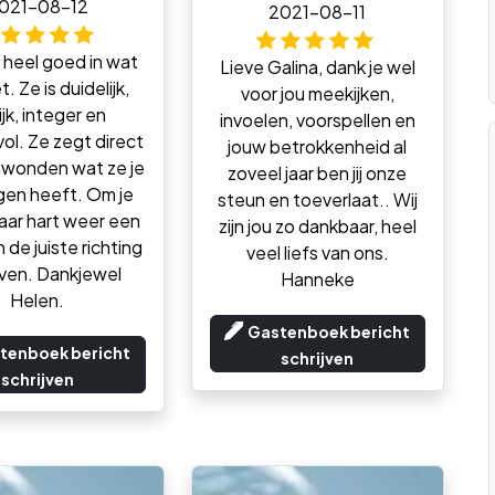
021-08-12
2021-08-11
s heel goed in wat
Lieve Galina, dank je wel
. Ze is duidelijk,
voor jou meekijken,
ijk, integer en
invoelen, voorspellen en
ol. Ze zegt direct
jouw betrokkenheid al
wonden wat ze je
zoveel jaar ben jij onze
gen heeft. Om je
steun en toeverlaat.. Wij
haar hart weer een
zijn jou zo dankbaar, heel
 de juiste richting
veel liefs van ons.
ven. Dankjewel
Hanneke
Helen.
Gastenboek bericht
tenboek bericht
schrijven
schrijven