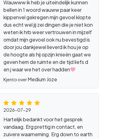
Wauwww ik heb je uiteindelijk kunnen
bellen in 1 woord wauww paar keer
kippenvel gekregen mijn gevoel klopte
dus echt wel jij zei dingen die je niet kon
weten ik hrb weer vertrouwen in mijzelf
omdat mijn gevoel ook nu bevestigd is
door jou dankjewel lieverd ik hou je op
de hoogte als hij opzijn knieën gaat we
geven hem de ruimte en de tijd liefs d
en j waar we het over hadden
Medium Joze
Kjento over
2026-07-29
Hartelijk bedankt voor het gesprek
vandaag. Erg prettig in contact, en
zuivere waarneming. Erg down to earth