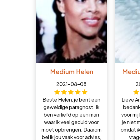
Medium Helen
Medi
2021-08-08
2
Beste Helen, je bent een
Lieve An
geweldige paragnost. Ik
bedanke
ben verliefd op een man
voor mij
waar ik veel geduld voor
je niet
moet opbrengen. Daarom
omdat ik
bel ik jou vaak voor advies,
vrage