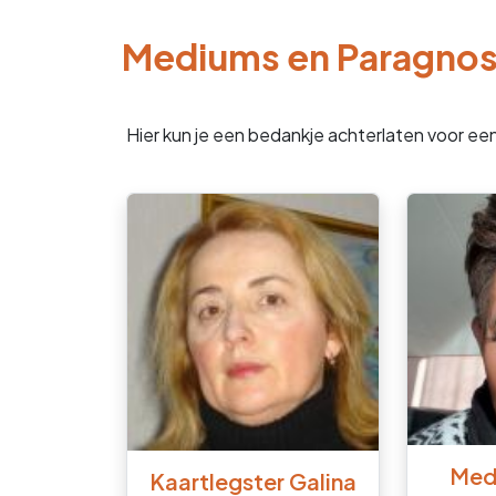
Mediums en Paragno
Hier kun je een bedankje achterlaten voor ee
Med
Kaartlegster Galina