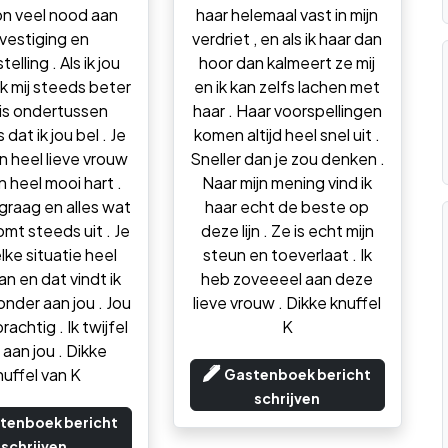
n veel nood aan
haar helemaal vast in mijn
vestiging en
verdriet , en als ik haar dan
elling . Als ik jou
hoor dan kalmeert ze mij
ik mij steeds beter
en ik kan zelfs lachen met
 is ondertussen
haar . Haar voorspellingen
 dat ik jou bel . Je
komen altijd heel snel uit .
n heel lieve vrouw
Sneller dan je zou denken .
 heel mooi hart .
Naar mijn mening vind ik
 graag en alles wat
haar echt de beste op
komt steeds uit . Je
deze lijn . Ze is echt mijn
lke situatie heel
steun en toeverlaat . Ik
n en dat vindt ik
heb zoveeeel aan deze
onder aan jou . Jou
lieve vrouw . Dikke knuffel
rachtig . Ik twijfel
K
 aan jou . Dikke
nuffel van K
Gastenboek bericht
schrijven
tenboek bericht
schrijven