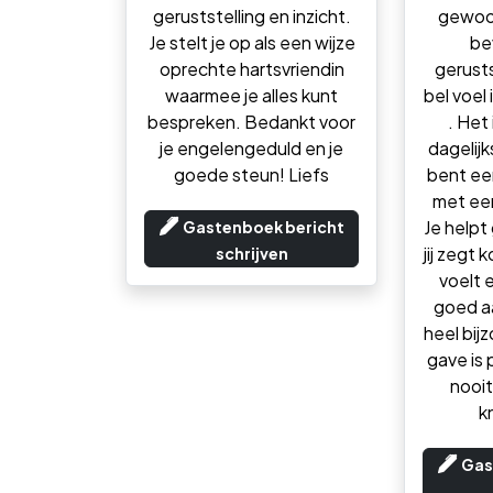
geruststelling en inzicht.
gewoo
Je stelt je op als een wijze
be
oprechte hartsvriendin
gerustst
waarmee je alles kunt
bel voel 
bespreken. Bedankt voor
. Het
je engelengeduld en je
dagelijks
goede steun! Liefs
bent ee
met een
Je helpt
Gastenboek bericht
jij zegt 
schrijven
voelt e
goed aa
heel bijz
gave is p
nooit
k
Gas