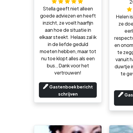
2
Stella geeft niet alleen
goede adviezen en heeft
Helen i
inzicht, ze voelt haarfijn
ze doet
aan hoe de situatie in
eerl
elkaar steekt. Helaas zal ik
respectv
in de liefde geduld
en onom
moeten hebben, maar tot
te zeg
nu toe klopt alles als een
vanuit 
bus., Dank voor het
duwtje in
vertrouwen!
te ge
Gastenboek bericht
schrijven
Gas