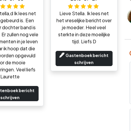
ella,d Ik lees net
Lieve Stella. Ik lees net
 gebeurd is. Een
het vreselijke bericht over
 dochter band is
je moeder. Heel veel
 Er zullen nog vele
sterkte in deze moeilijke
enten in je leven
tijd. Liefs D
ar ik hoop dat die
 worden opgevuld
Gastenboek bericht
or de mooie
schrijven
ringen. Veel liefs
Laurette
tenboek bericht
schrijven