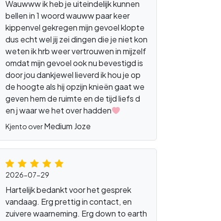
Wauwww ik heb je uiteindelijk kunnen
bellen in 1 woord wauww paar keer
kippenvel gekregen mijn gevoel klopte
dus echt wel jij zei dingen die je niet kon
weten ik hrb weer vertrouwen in mijzelf
omdat mijn gevoel ook nu bevestigd is
door jou dankjewel lieverd ik hou je op
de hoogte als hij opzijn knieën gaat we
geven hem de ruimte en de tijd liefs d
en j waar we het over hadden
Medium Joze
Kjento over
2026-07-29
Hartelijk bedankt voor het gesprek
vandaag. Erg prettig in contact, en
zuivere waarneming. Erg down to earth