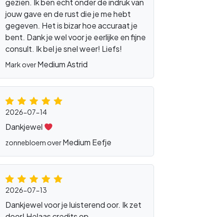
gezien. Ik ben echt onder de indruk van
jouw gave en de rust die je me hebt
gegeven. Het is bizar hoe accuraat je
bent. Dank je wel voor je eerlijke en fijne
consult. Ik bel je snel weer! Liefs!
Medium Astrid
Mark over
2026-07-14
Dankjewel
Medium Eefje
zonnebloem over
2026-07-13
Dankjewel voor je luisterend oor. Ik zet
door! Helaas credits op.