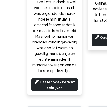
Lieve Lottus dank je wel
Galina
voor het mooie consult,
advieze
was erg onder de indruk
Je ben
hoe je mijn situatie
liefste
omschrijft zonder dat ik
ook maar iets heb verteld.
Maar ook je manier van
Gas
brengen vond ik geweldig
wat een lief warm en
gezellig mens ben je en
echte aanrader!!!
misschien wel ėėn van de
beste op deze lijn.
Gastenboek bericht
schrijven