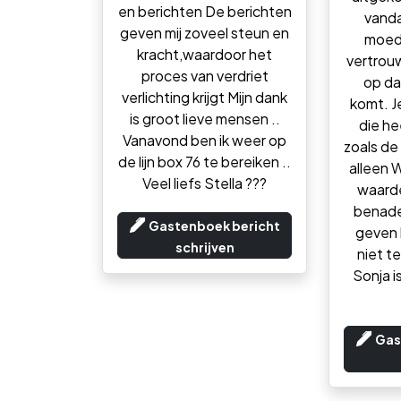
en berichten De berichten
vanda
geven mij zoveel steun en
moed
kracht,waardoor het
vertrouw
proces van verdriet
op da
verlichting krijgt Mijn dank
komt. J
is groot lieve mensen ..
die he
Vanavond ben ik weer op
zoals de 
de lijn box 76 te bereiken ..
alleen W
Veel liefs Stella ???
waarde
benade
Gastenboek bericht
geven 
schrijven
niet t
Sonja i
Gas