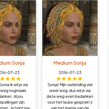
ium Sonja
Medium Sonja
016-07-23
2016-07-23
onia Ik wil je via
Sonja! Mijn verbinding viel
 weg nogmaals
weer weg, dus wil je via
anken. Al jou
deze weg even bedanken
spellingen zijn
voor het leuke gesprek! x
omen. Je hebt me
van het meisje van de