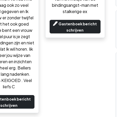
ag ook zo veel
bindingsangst-man met
 gegeven en Ik
stalkerige ex
 er zonder twijfel
t het ook goed
Gastenboek bericht
e bent een vrouw
schrijven
el puur is je zegt
dingen zijn en niet
at Ik wil horen. Iik
er jou wijze van
ren en inzichten
heel erg. Bellers
e lang nadenken.
s KEIGOED . Veel
liefs C
tenboek bericht
schrijven