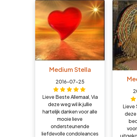
Medium Stella
Med
2016-07-25
2
Lieve Beste Allemaal, Via
deze weg wil ik jullie
Lieve S
hartelijk danken voor alle
deze
mooie lieve
bed
ondersteunende
voor
liefdevolle condoleances
uitgek