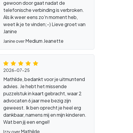
gewoon door gaat nadat de
telefonische verbinding is verbroken.
Als ik weer eens zo'n moment heb,
weet ik je te vinden;-) Lieve groet van
Janine
Medium Jeanette
Janine over
2026-07-25
Mathilde, bedankt voor je uitmuntend
advies. Je hebt het missende
puzzelstuk in kaart gebracht, waar 2
advocaten 6 jaar mee bezig zijn
geweest. Ik ben oprecht je heel erg
dankbaar, namens mij en mijn kinderen.
Wat ben jij een engel!
Mathilde
Izzy over