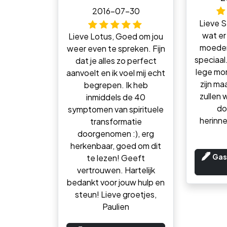
2016-07-30
Lieve St
wat er
Lieve Lotus, Goed om jou
moeder
weer even te spreken. Fijn
speciaal.
dat je alles zo perfect
lege mom
aanvoelt en ik voel mij echt
zijn ma
begrepen. Ik heb
zullen
inmiddels de 40
do
symptomen van spirituele
herinne
transformatie
doorgenomen :), erg
herkenbaar, goed om dit
Gas
te lezen! Geeft
vertrouwen. Hartelijk
bedankt voor jouw hulp en
steun! Lieve groetjes,
Paulien