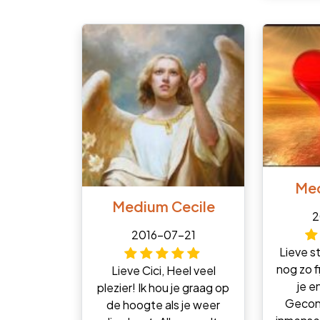
Med
Medium Cecile
2
2016-07-21
Lieve s
nog zo f
Lieve Cici, Heel veel
je en
plezier! Ik hou je graag op
Gecon
de hoogte als je weer