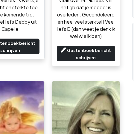
verlies. Ik wens je
vaak over M. Nu lees ik in
cht en sterkte toe
het gb dat je moeder is
e komende tijd.
overleden. Gecondoleerd
el liefs Debby uit
en heel veel sterkte!! Veel
Capelle
liefs D (dan weet je denk ik
wel wie ik ben)
tenboek bericht
schrijven
Gastenboek bericht
schrijven