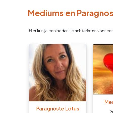
Mediums en Paragno
Hier kun je een bedankje achterlaten voor ee
Med
Paragnoste Lotus
2