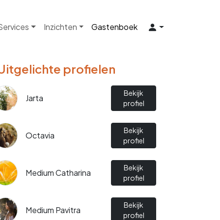
 Services
Inzichten
Gastenboek
Uitgelichte profielen
Bekijk
Jarta
profiel
Bekijk
Octavia
profiel
Bekijk
Medium Catharina
profiel
Bekijk
Medium Pavitra
profiel