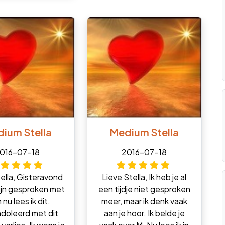
ium Stella
Medium Stella
016-07-18
2016-07-18
tella, Gisteravond
Lieve Stella, Ik heb je al
ijn gesproken met
een tijdje niet gesproken
 nu lees ik dit.
meer, maar ik denk vaak
doleerd met dit
aan je hoor. Ik belde je