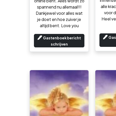
inmense 
online bent. Alles wordt zo
alle kra
spannend nu allemaal!!!
voor d
Dankjewel voor alles wat
Heel ve
je doet en hoe zuiver je
altijd bent. Love you
Gas
Gastenboek bericht
schrijven