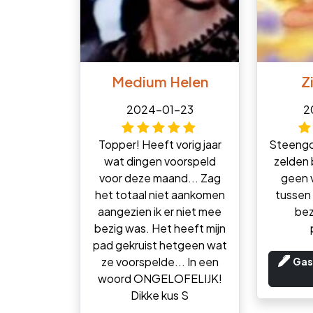
Medium Helen
Z
2024-01-23
2
Topper! Heeft vorig jaar
Steengo
wat dingen voorspeld
zelden 
voor deze maand... Zag
geen 
het totaal niet aankomen
tussen 
aangezien ik er niet mee
bez
bezig was. Het heeft mijn
pad gekruist hetgeen wat
ze voorspelde... In een
Gas
woord ONGELOFELIJK!
Dikke kus S