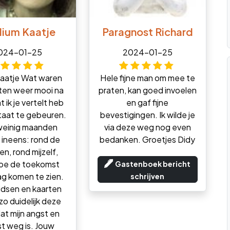
ium Kaatje
Paragnost Richard
024-01-25
2024-01-25
Kaatje Wat waren
Hele fijne man om mee te
ten weer mooi na
praten, kan goed invoelen
t ik je vertelt heb
en gaf fijne
taat te gebeuren.
bevestigingen. Ik wilde je
 weinig maanden
via deze weg nog even
 ineens: rond de
bedanken. Groetjes Didy
en, rond mijzelf,
hoe de toekomst
Gastenboek bericht
ag komen te zien.
schrijven
idsen en kaarten
zo duidelijk deze
dat mijn angst en
t weg is. Jouw