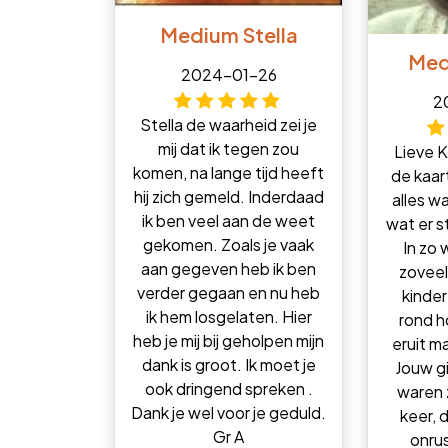
Medium Stella
Med
2024-01-26
2
Stella de waarheid zei je
mij dat ik tegen zou
Lieve 
komen, na lange tijd heeft
de kaar
hij zich gemeld. Inderdaad
alles wa
ik ben veel aan de weet
wat er s
gekomen. Zoals je vaak
In zo
aan gegeven heb ik ben
zoveel
verder gegaan en nu heb
kinder
ik hem losgelaten. Hier
rond 
heb je mij bij geholpen mijn
eruit m
dank is groot. Ik moet je
Jouw g
ook dringend spreken .
waren 
Dank je wel voor je geduld.
keer, 
Gr A
onrus