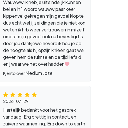
Wauwww ik heb je uiteindelijk kunnen
bellen in 1 woord wauww paar keer
kippenvel gekregen mijn gevoel klopte
dus echt wel jij zei dingen die je niet kon
weten ik hrb weer vertrouwen in mijzelf
omdat mijn gevoel ook nu bevestigd is
door jou dankjewel lieverd ik hou je op
de hoogte als hij opzijn knieën gaat we
geven hem de ruimte en de tijd liefs d
en j waar we het over hadden
Medium Joze
Kjento over
2026-07-29
Hartelijk bedankt voor het gesprek
vandaag. Erg prettig in contact, en
zuivere waarneming. Erg down to earth