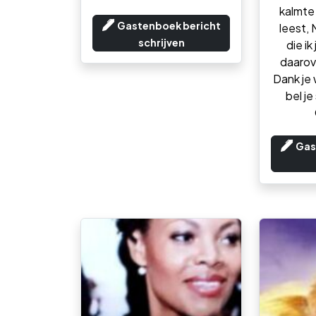
kalmte 
Gastenboek bericht
leest,
schrijven
die ik
daarove
Dank je 
bel je
Gas