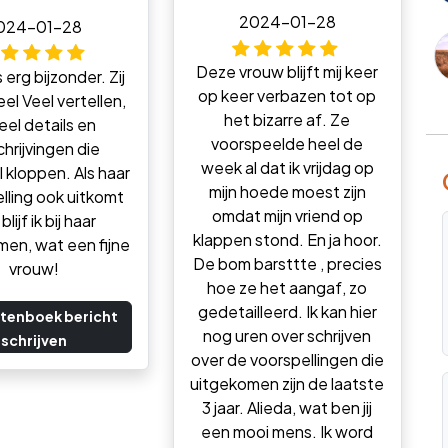
2024-01-28
024-01-28
Deze vrouw blijft mij keer
s erg bijzonder. Zij
op keer verbazen tot op
eel Veel vertellen,
het bizarre af. Ze
eel details en
voorspeelde heel de
hrijvingen die
week al dat ik vrijdag op
 kloppen. Als haar
mijn hoede moest zijn
lling ook uitkomt
omdat mijn vriend op
blijf ik bij haar
klappen stond. En ja hoor.
en, wat een fijne
De bom barsttte , precies
vrouw!
hoe ze het aangaf, zo
gedetailleerd. Ik kan hier
tenboek bericht
nog uren over schrijven
schrijven
over de voorspellingen die
uitgekomen zijn de laatste
3 jaar. Alieda, wat ben jij
een mooi mens. Ik word