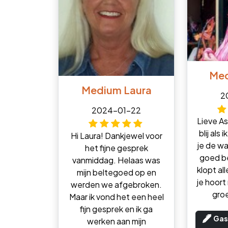
Med
Medium Laura
2
2024-01-22
Lieve As
blij als
Hi Laura! Dankjewel voor
je de w
het fijne gesprek
goed b
vanmiddag. Helaas was
klopt al
mijn beltegoed op en
je hoor
werden we afgebroken.
groe
Maar ik vond het een heel
fijn gesprek en ik ga
Gas
werken aan mijn