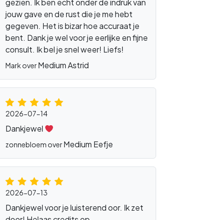
gezien. Ik ben echt onder de indruk van
jouw gave en de rust die je me hebt
gegeven. Het is bizar hoe accuraat je
bent. Dank je wel voor je eerlijke en fijne
consult. Ik bel je snel weer! Liefs!
Medium Astrid
Mark over
2026-07-14
Dankjewel
Medium Eefje
zonnebloem over
2026-07-13
Dankjewel voor je luisterend oor. Ik zet
door! Helaas credits op.