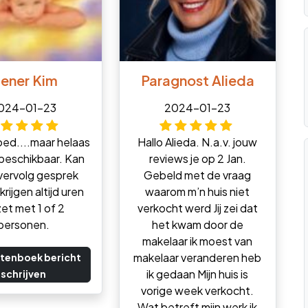
iener Kim
Paragnost Alieda
024-01-23
2024-01-23
ed....maar helaas
Hallo Alieda. N.a.v. jouw
beschikbaar. Kan
reviews je op 2 Jan.
vervolg gesprek
Gebeld met de vraag
krijgen altijd uren
waarom m’n huis niet
et met 1 of 2
verkocht werd Jij zei dat
personen.
het kwam door de
makelaar ik moest van
makelaar veranderen heb
tenboek bericht
ik gedaan Mijn huis is
schrijven
vorige week verkocht.
Wat betreft mijn werk ik