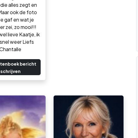
die alles zegt en
 Maar ook de foto
 je gaf en wat je
r zei, zo mooi!!!
wel lieve Kaatje, ik
 snel weer Liefs
Chantalle
tenboek bericht
schrijven