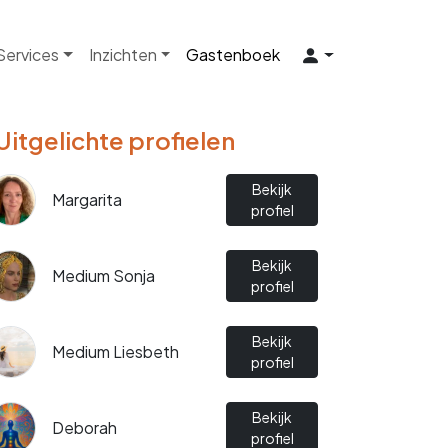
 Services
Inzichten
Gastenboek
Uitgelichte profielen
Bekijk
Margarita
profiel
Bekijk
Medium Sonja
profiel
Bekijk
Medium Liesbeth
profiel
Bekijk
Deborah
profiel