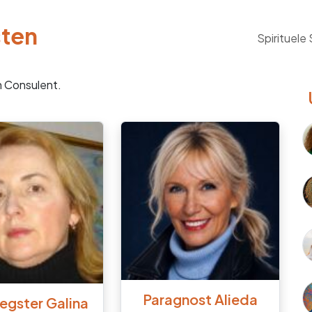
sten
Spirituele
n Consulent.
Paragnost Alieda
egster Galina