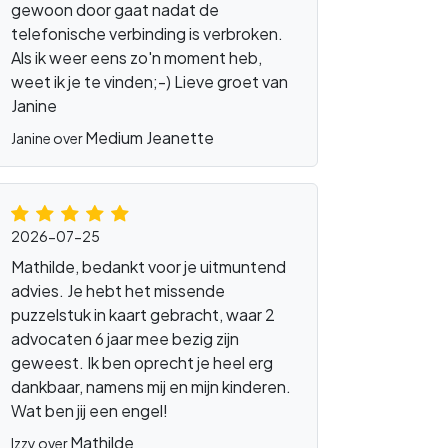
gewoon door gaat nadat de
telefonische verbinding is verbroken.
Als ik weer eens zo'n moment heb,
weet ik je te vinden;-) Lieve groet van
Janine
Medium Jeanette
Janine over
2026-07-25
Mathilde, bedankt voor je uitmuntend
advies. Je hebt het missende
puzzelstuk in kaart gebracht, waar 2
advocaten 6 jaar mee bezig zijn
geweest. Ik ben oprecht je heel erg
dankbaar, namens mij en mijn kinderen.
Wat ben jij een engel!
Mathilde
Izzy over