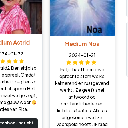
ium Astrid
Medium Noa
024-01-22
2024-01-21
trid2 Ben altijd zo
Eefje heeft een lieve
 ik je spreek Omdat
oprechte stem welke
aarheid zegt en zo
kalmerend en rustgevend
ent chapeau Het
werkt . Ze geeft snel
lemaal wat je zegt,
antwoord op
t me gauw weer
omstandigheden en
tjes van Rita.
liefdes situaties. Alles is
uitgekomen wat ze
tenboek bericht
voorspeld heeft . Ik raad