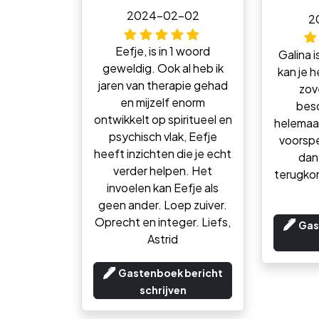
2024-02-02
2
Eefje, is in 1 woord
Galina i
geweldig. Ook al heb ik
kan je h
jaren van therapie gehad
zov
en mijzelf enorm
besc
ontwikkelt op spiritueel en
helemaal
psychisch vlak, Eefje
voorspe
heeft inzichten die je echt
dan 
verder helpen. Het
terugkom
invoelen kan Eefje als
geen ander. Loep zuiver.
Oprecht en integer. Liefs,
Gas
Astrid
Gastenboek bericht
schrijven