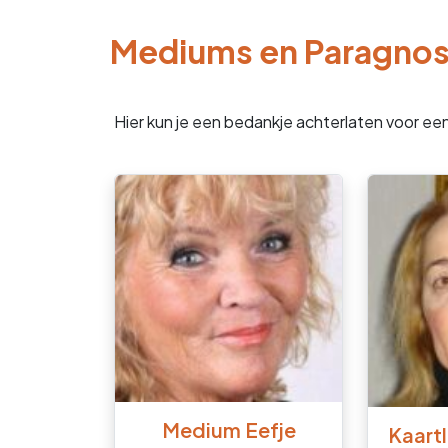
Mediums en Paragno
Hier kun je een bedankje achterlaten voor ee
Medium Eefje
Kaartl