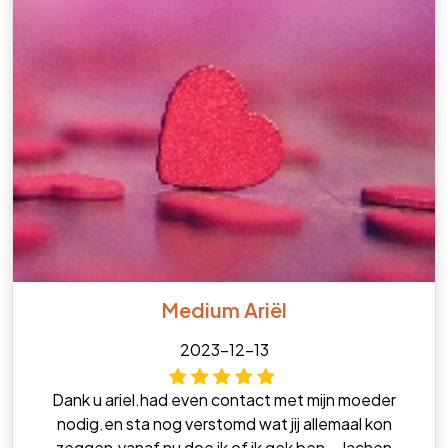
Medium Ariël
2023-12-13
Dank u ariel.had even contact met mijn moeder
nodig.en sta nog verstomd wat jij allemaal kon
zeggen.vanaf nu doe ik of ik gek ben ...lachen