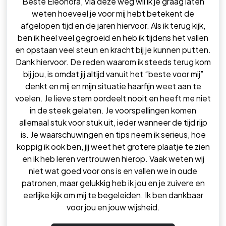
Beste Eleonora, Via deze weg wil ik je graag laten
weten hoeveel je voor mij hebt betekent de
afgelopen tijd en de jaren hiervoor. Als ik terug kijk,
ben ik heel veel gegroeid en heb ik tijdens het vallen
en opstaan veel steun en kracht bij je kunnen putten.
Dank hiervoor. De reden waarom ik steeds terug kom
bij jou, is omdat jij altijd vanuit het “beste voor mij”
denkt en mij en mijn situatie haarfijn weet aan te
voelen. Je lieve stem oordeelt nooit en heeft me niet
in de steek gelaten. Je voorspellingen komen
allemaal stuk voor stuk uit, ieder wanneer de tijd rijp
is. Je waarschuwingen en tips neem ik serieus, hoe
koppig ik ook ben, jij weet het grotere plaatje te zien
en ik heb leren vertrouwen hierop. Vaak weten wij
niet wat goed voor ons is en vallen we in oude
patronen, maar gelukkig heb ik jou en je zuivere en
eerlijke kijk om mij te begeleiden. Ik ben dankbaar
voor jou en jouw wijsheid.