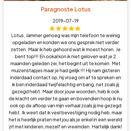
Paragnoste Lotus
2019-07-19
Lotus, Jammer genoeg was mijn telefoon te weinig
opgeladen en konden we ons gesprek niet verder
zetten. Maar ik heb gehoord wat ik moest horen. Je
bent top!!! En ookal kon ik niet geloven wat je 2
maanden geleden zei, het begint uit te komen. Met
muizenstapjes maar je had gelijk !!! Hij nam gisteren
inderdaad contact op, hij vroeg om af te spreken en
ik ben inderdaad twijfelachtig en bang, net zoals jij
gezegd hebt. Maar door jouw woorden, heb ik ook
de kracht om verder te gaan en bovendien hoop ik nu
ook op de afloop van mijn verhaal zoals jij me gezegd
hebt. Ik weet dat ik veel bevestiging nodig heb, maar
het is heerlijk praten met jou als je enkel in een wereld
zit met kinderen, mezelf en vreemden. Hartelijk dank!