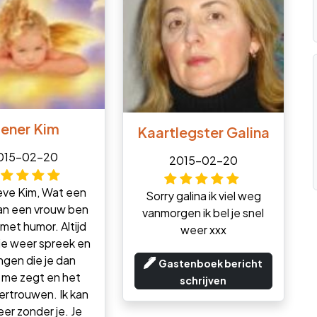
iener Kim
Kaartlegster Galina
015-02-20
2015-02-20
ieve Kim, Wat een
Sorry galina ik viel weg
an een vrouw ben
vanmorgen ik bel je snel
 met humor. Altijd
weer xxx
ik je weer spreek en
ngen die je dan
Gastenboek bericht
 me zegt en het
schrijven
ertrouwen. Ik kan
eer zonder je. Je