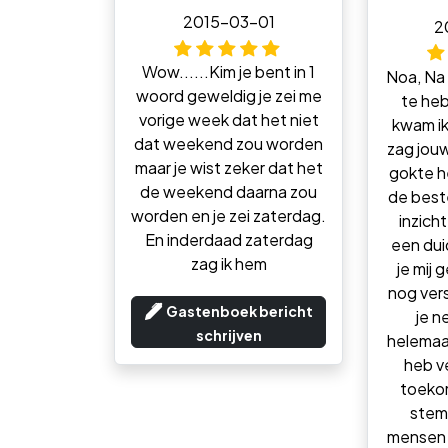
2015-03-01
2
Wow......Kim je bent in 1
Noa, Na
woord geweldig je zei me
te he
vorige week dat het niet
kwam ik u
dat weekend zou worden
zag jouw
maar je wist zeker dat het
gokte h
de weekend daarna zou
de best
worden en je zei zaterdag.
inzicht
En inderdaad zaterdag
een dui
zag ik hem
je mij 
nog vers
Gastenboek bericht
je n
schrijven
helemaal
heb v
toekom
stem 
mensen k