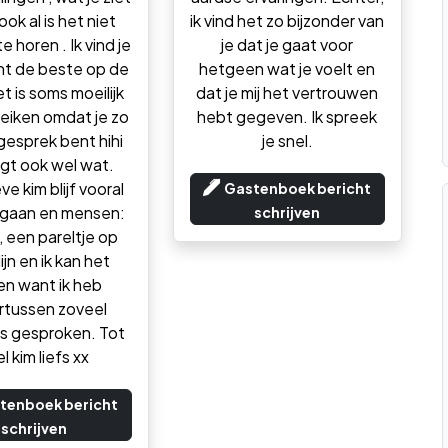
ook al is het niet
ik vind het zo bijzonder van
e horen . Ik vind je
je dat je gaat voor
ht de beste op de
hetgeen wat je voelt en
het is soms moeilijk
dat je mij het vertrouwen
reiken omdat je zo
hebt gegeven. Ik spreek
 gesprek bent hihi
je snel.
gt ook wel wat.
eve kim blijf vooral
Gastenboek bericht
rgaan en mensen:
schrijven
, een pareltje op
ijn en ik kan het
n want ik heb
rtussen zoveel
s gesproken. Tot
l kim liefs xx
tenboek bericht
schrijven