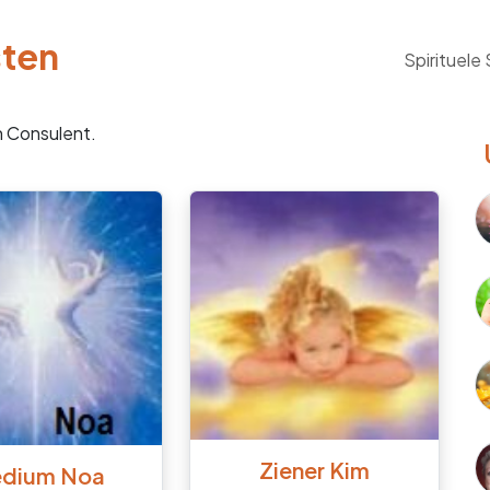
sten
Spirituele
n Consulent.
Ziener Kim
dium Noa