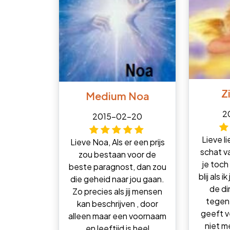
Z
Medium Noa
2
2015-02-20
Lieve l
Lieve Noa, Als er een prijs
schat v
zou bestaan voor de
je toch
beste paragnost, dan zou
blij als 
die geheid naar jou gaan.
de di
Zo precies als jij mensen
tegen
kan beschrijven , door
geeft v
alleen maar een voornaam
niet m
en leeftijd is heel