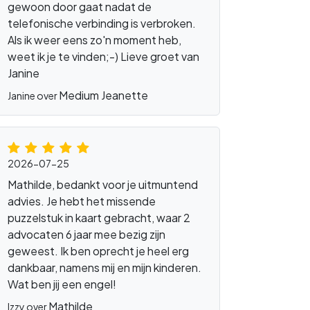
gewoon door gaat nadat de
telefonische verbinding is verbroken.
Als ik weer eens zo'n moment heb,
weet ik je te vinden;-) Lieve groet van
Janine
Medium Jeanette
Janine over
2026-07-25
Mathilde, bedankt voor je uitmuntend
advies. Je hebt het missende
puzzelstuk in kaart gebracht, waar 2
advocaten 6 jaar mee bezig zijn
geweest. Ik ben oprecht je heel erg
dankbaar, namens mij en mijn kinderen.
Wat ben jij een engel!
Mathilde
Izzy over