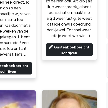
zo de rest ook. Altijd blij als
en heel direct. Ik
ik je weer spreek, je bent
n op zo een
een schat en maakt me
aarlijke wijze van
altijd weer rustig. Je weet
en naar u toe
dat ik je onwijs goed vind,
n. Ga door met al
dankjewel. Tot snel weer.
e werken van de
Liefs je weet wel wie;-)
gekregen. U bent
n aanrader! Veel
Gastenboek bericht
 liefde en licht
schrijven
wenst. liefs L
tenboek bericht
schrijven