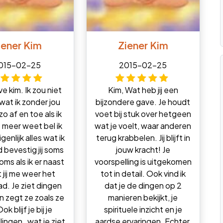
iener Kim
Ziener Kim
015-02-25
2015-02-25
eve kim. Ik zou niet
Kim, Wat heb jij een
at ik zonder jou
bijzondere gave. Je houdt
o af en toe als ik
voet bij stuk over hetgeen
t meer weet bel ik
wat je voelt, waar anderen
igenlijk alles wat ik
terug krabbelen. Jij blijft in
bevestig jij soms
jouw kracht! Je
oms als ik er naast
voorspelling is uitgekomen
t jij me weer het
tot in detail. Ook vind ik
ad. Je ziet dingen
dat je de dingen op 2
n zegt ze zoals ze
manieren bekijkt, je
Ook blijf je bij je
spirituele inzicht en je
ingen , wat je ziet
aardse ervaringen. Echter,