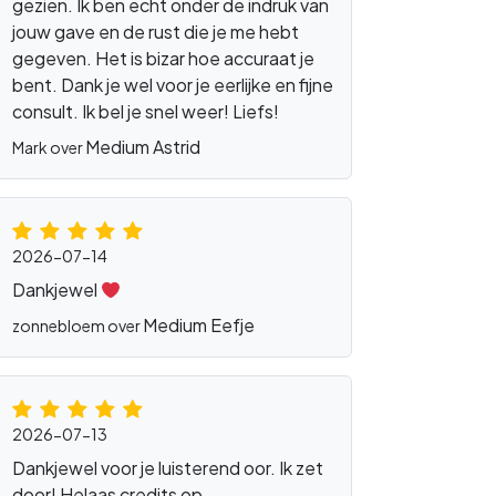
gezien. Ik ben echt onder de indruk van
jouw gave en de rust die je me hebt
gegeven. Het is bizar hoe accuraat je
bent. Dank je wel voor je eerlijke en fijne
consult. Ik bel je snel weer! Liefs!
Medium Astrid
Mark over
2026-07-14
Dankjewel
Medium Eefje
zonnebloem over
2026-07-13
Dankjewel voor je luisterend oor. Ik zet
door! Helaas credits op.