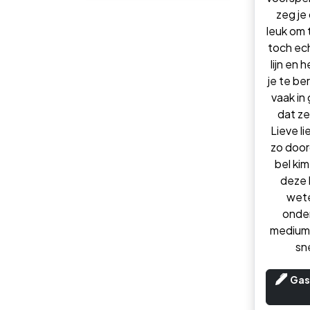
zeg je 
leuk om t
toch ec
lijn en 
je te be
vaak in
dat ze
Lieve li
zo doo
bel kim
deze l
wete
onde
medium
sne
Gas