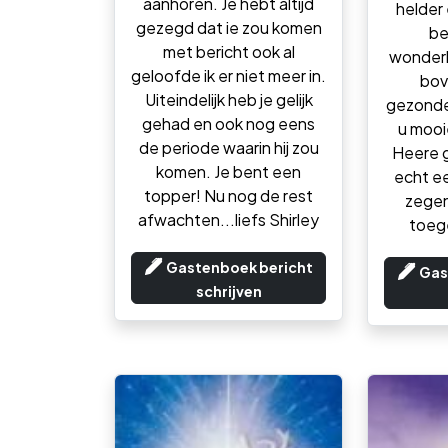
aanhoren. Je hebt altijd
helder 
gezegd dat ie zou komen
be
met bericht ook al
wonderb
geloofde ik er niet meer in.
bov
Uiteindelijk heb je gelijk
gezonde
gehad en ook nog eens
u mooi
de periode waarin hij zou
Heere 
komen. Je bent een
echt ee
topper! Nu nog de rest
zegen,
afwachten...liefs Shirley
toege
Gastenboek bericht
Gas
schrijven