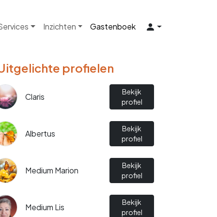
 Services
Inzichten
Gastenboek
Uitgelichte profielen
Bekijk
Claris
profiel
Bekijk
Albertus
profiel
Bekijk
Medium Marion
profiel
Bekijk
Medium Lis
profiel