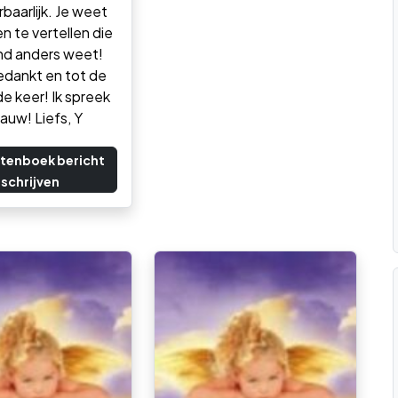
aarlijk. Je weet
en te vertellen die
nd anders weet!
edankt en tot de
e keer! Ik spreek
gauw! Liefs, Y
tenboek bericht
schrijven