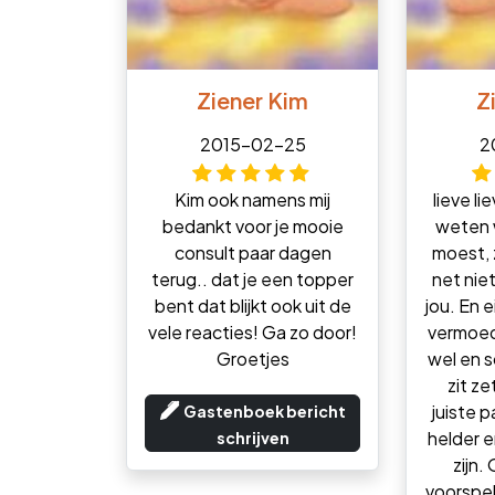
Ziener Kim
Z
2015-02-25
2
Kim ook namens mij
lieve li
bedankt voor je mooie
weten w
consult paar dagen
moest, z
terug.. dat je een topper
net nie
bent dat blijkt ook uit de
jou. En e
vele reacties! Ga zo door!
vermoed 
Groetjes
wel en s
zit ze
juiste p
Gastenboek bericht
helder e
schrijven
zijn. 
voorspell