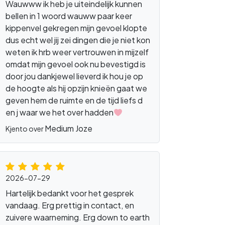
Wauwww ik heb je uiteindelijk kunnen
bellen in 1 woord wauww paar keer
kippenvel gekregen mijn gevoel klopte
dus echt wel jij zei dingen die je niet kon
weten ik hrb weer vertrouwen in mijzelf
omdat mijn gevoel ook nu bevestigd is
door jou dankjewel lieverd ik hou je op
de hoogte als hij opzijn knieën gaat we
geven hem de ruimte en de tijd liefs d
en j waar we het over hadden
Medium Joze
Kjento over
2026-07-29
Hartelijk bedankt voor het gesprek
vandaag. Erg prettig in contact, en
zuivere waarneming. Erg down to earth