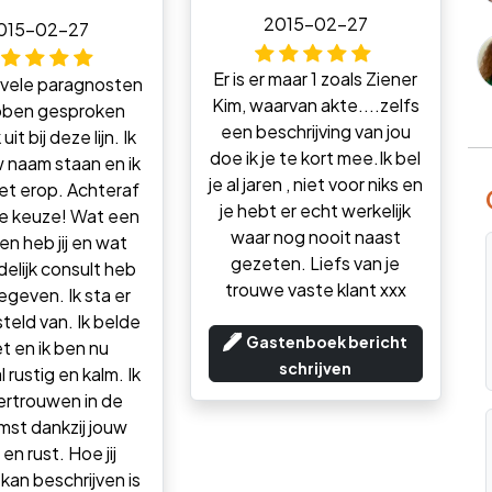
2015-02-27
015-02-27
Er is er maar 1 zoals Ziener
 vele paragnosten
Kim, waarvan akte....zelfs
bben gesproken
een beschrijving van jou
it bij deze lijn. Ik
doe ik je te kort mee.Ik bel
 naam staan en ik
je al jaren , niet voor niks en
et erop. Achteraf
je hebt er echt werkelijk
e keuze! Wat een
waar nog nooit naast
en heb jij en wat
gezeten. Liefs van je
delijk consult heb
trouwe vaste klant xxx
gegeven. Ik sta er
teld van. Ik belde
Gastenboek bericht
et en ik ben nu
schrijven
 rustig en kalm. Ik
ertrouwen in de
st dankzij jouw
en rust. Hoe jij
an beschrijven is