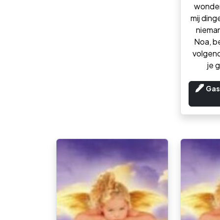
wonderb
mij ding
niema
Noa, b
volgend
je 
Gas