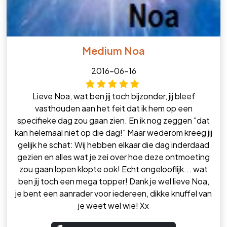
Medium Noa
2016-06-16
Lieve Noa, wat ben jij toch bijzonder, jij bleef
vasthouden aan het feit dat ik hem op een
specifieke dag zou gaan zien. En ik nog zeggen "dat
kan helemaal niet op die dag!" Maar wederom kreeg jij
gelijk he schat: Wij hebben elkaar die dag inderdaad
gezien en alles wat je zei over hoe deze ontmoeting
zou gaan lopen klopte ook! Echt ongelooflijk... wat
ben jij toch een mega topper! Dank je wel lieve Noa,
je bent een aanrader voor iedereen, dikke knuffel van
je weet wel wie! Xx