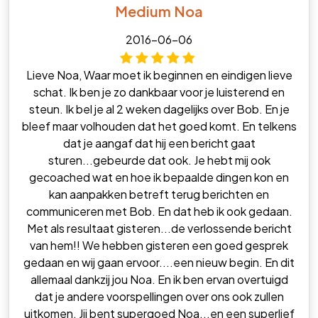
Medium Noa
2016-06-06
Lieve Noa, Waar moet ik beginnen en eindigen lieve
schat. Ik ben je zo dankbaar voor je luisterend en
steun. Ik bel je al 2 weken dagelijks over Bob. En je
bleef maar volhouden dat het goed komt. En telkens
dat je aangaf dat hij een bericht gaat
sturen...gebeurde dat ook. Je hebt mij ook
gecoached wat en hoe ik bepaalde dingen kon en
kan aanpakken betreft terug berichten en
communiceren met Bob. En dat heb ik ook gedaan.
Met als resultaat gisteren...de verlossende bericht
van hem!! We hebben gisteren een goed gesprek
gedaan en wij gaan ervoor....een nieuw begin. En dit
allemaal dankzij jou Noa. En ik ben ervan overtuigd
dat je andere voorspellingen over ons ook zullen
uitkomen. Jij bent supergoed Noa...en een superlief