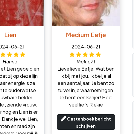
Lien
Medium Eefje
024-06-21
2024-06-21
Hanne
Riekie71
met Lien gebeld en
Lieve lieve Eefje. Wat ben
dat zij op deze lijn
ik blij met jou. Ik bel je al
 haar energie is ze
een aantal jaar. Je bent zo
hte ouderwetse
zuiver in je waarnemingen.
ouwbare helder
Je bent een kanjer! Heel
e , ziende vrouw.
veel liefs Riekie
er nog en Lien is er
 Dank je wel Lien,
Gastenboek bericht
chten en raad zijn
schrijven
rdevol voor mij, ik