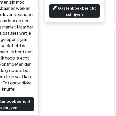
hten zijn mooi,
sbaar en werken
Gastenboek bericht
jn leven verandert
schrijven
daardoor op een
e manier. Maar het
s dat alles wat je
fgelopen 3 jaar
rspeld hebt is
men. Je bent een
 ik hoop je echt
e ontmoeten dan
e de grootste bos
n die je vast kan
. Tot gauw dikke
knuffel
tenboek bericht
schrijven