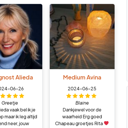
gnost Alieda
Medium Avina
024-06-26
2024-06-25
Greetje
Blaine
ieda vaak bel ik je
Dankjewel voor de
p maar ik leg altijd
waarheid Erg goed
end neer, jouw
Chapeau groetjes Rita