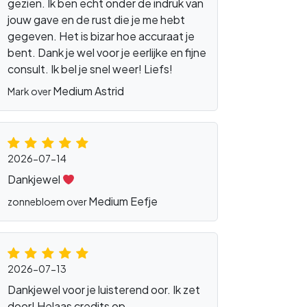
gezien. Ik ben echt onder de indruk van
jouw gave en de rust die je me hebt
gegeven. Het is bizar hoe accuraat je
bent. Dank je wel voor je eerlijke en fijne
consult. Ik bel je snel weer! Liefs!
Medium Astrid
Mark over
2026-07-14
Dankjewel
Medium Eefje
zonnebloem over
2026-07-13
Dankjewel voor je luisterend oor. Ik zet
door! Helaas credits op.