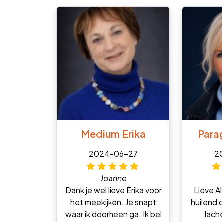
Medium Erika
Para
2024-06-27
2
Joanne
Dank je wel lieve Erika voor
Lieve Al
het meekijken. Je snapt
huilend o
waar ik doorheen ga. Ik bel
lach