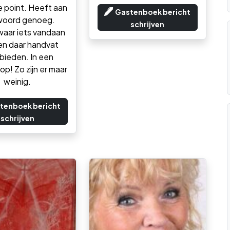
e point. Heeft aan
Gastenboek bericht
woord genoeg.
schrijven
aar iets vandaan
en daar handvat
 bieden. In een
op! Zo zijn er maar
weinig.
tenboek bericht
schrijven