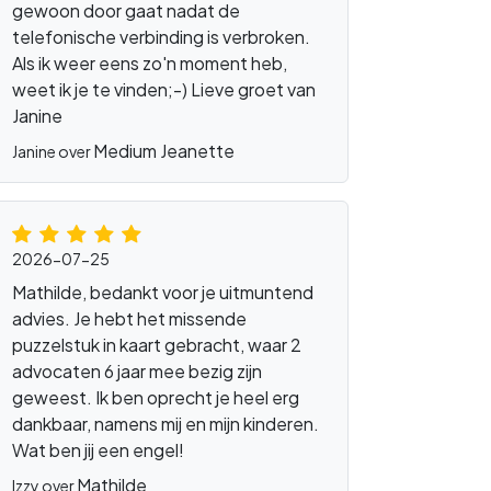
gewoon door gaat nadat de
telefonische verbinding is verbroken.
Als ik weer eens zo'n moment heb,
weet ik je te vinden;-) Lieve groet van
Janine
Medium Jeanette
Janine over
2026-07-25
Mathilde, bedankt voor je uitmuntend
advies. Je hebt het missende
puzzelstuk in kaart gebracht, waar 2
advocaten 6 jaar mee bezig zijn
geweest. Ik ben oprecht je heel erg
dankbaar, namens mij en mijn kinderen.
Wat ben jij een engel!
Mathilde
Izzy over