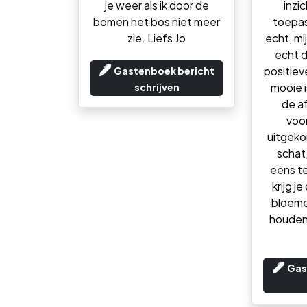
je weer als ik door de
inzic
bomen het bos niet meer
toepa
zie. Liefs Jo
echt, mi
echt 
positiev
Gastenboek bericht
mooie i
schrijven
de a
voo
uitgeko
schat,
eens t
krijg j
bloeme
houden
Gas