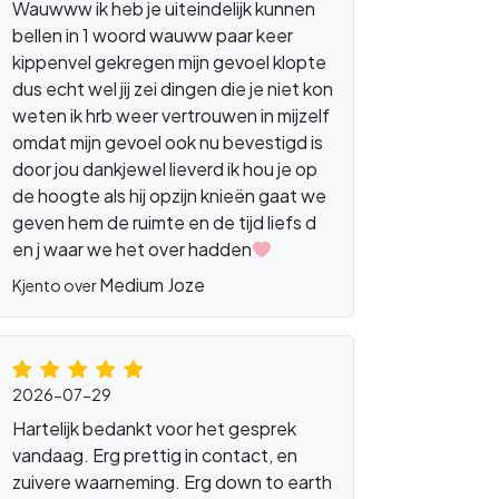
Wauwww ik heb je uiteindelijk kunnen
bellen in 1 woord wauww paar keer
kippenvel gekregen mijn gevoel klopte
dus echt wel jij zei dingen die je niet kon
weten ik hrb weer vertrouwen in mijzelf
omdat mijn gevoel ook nu bevestigd is
door jou dankjewel lieverd ik hou je op
de hoogte als hij opzijn knieën gaat we
geven hem de ruimte en de tijd liefs d
en j waar we het over hadden
Medium Joze
Kjento over
2026-07-29
Hartelijk bedankt voor het gesprek
vandaag. Erg prettig in contact, en
zuivere waarneming. Erg down to earth