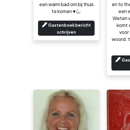
een warm bad om bij thuis
en to th
te komen
♥️
een 
Weten w
komt 
Gastenboek bericht
voor
schrijven
woord: t
Gas