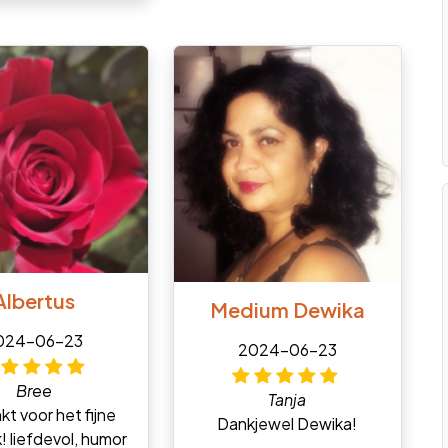
Albertus
Medium Dewika
024-06-23
2024-06-23
Bree
Tanja
t voor het fijne
Dankjewel Dewika!
! liefdevol, humor