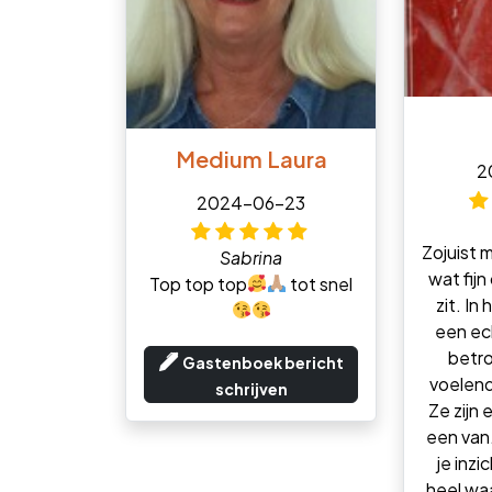
Medium Laura
2
2024-06-23
Zojuist 
Sabrina
wat fijn 
Top top top
tot snel
zit. In
een ec
betr
Gastenboek bericht
voelend
schrijven
Ze zijn 
een van.
je inzi
heel waa