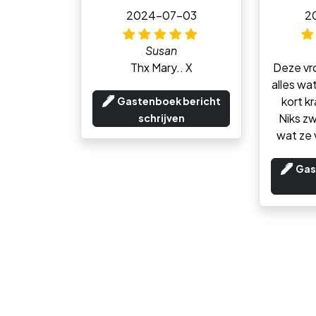
2024-07-03
2
Susan
Thx Mary.. X
Deze vro
alles wat 
kort kr
Gastenboek bericht
Niks zw
schrijven
wat ze v
Gas