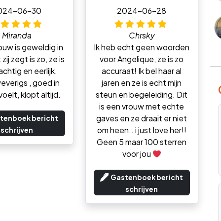
024-06-30
2024-06-28
Miranda
Chrsky
uw is geweldig in
Ik heb echt geen woorden
zij zegt is zo, ze is
voor Angelique, ze is zo
achtig en eerlijk.
accuraat! Ik bel haar al
everigs , goed in
jaren en ze is echt mijn
oelt, klopt altijd.
steun en begeleiding. Dit
is een vrouw met echte
gaves en ze draait er niet
tenboek bericht
om heen.. i just love her!!
schrijven
Geen 5 maar 100 sterren
voor jou
Gastenboek bericht
schrijven