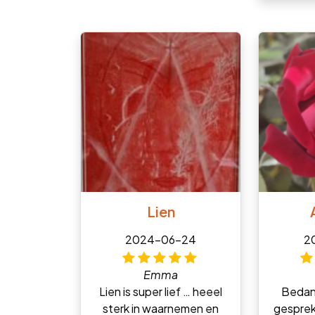
Lien
2024-06-24
2
Emma
Lien is super lief … heeel
Bedank
sterk in waarnemen en
gesprek