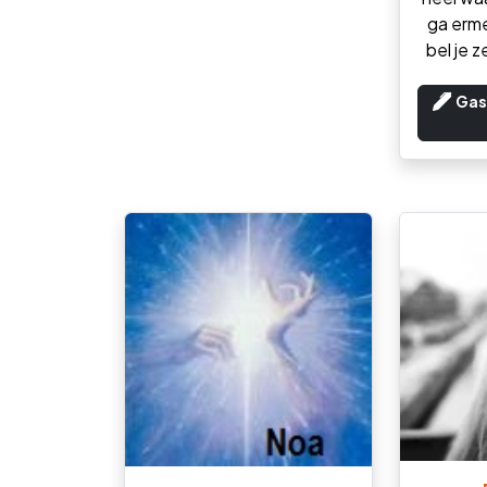
ga erme
bel je 
Gas