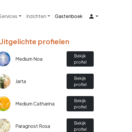
 Services
Inzichten
Gastenboek
Uitgelichte profielen
Bekijk
Medium Noa
profiel
Bekijk
Jarta
profiel
Bekijk
Medium Catharina
profiel
Bekijk
Paragnost Rosa
profiel